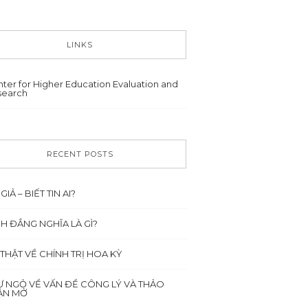
LINKS
ter for Higher Education Evaluation and
search
RECENT POSTS
 GIẢ – BIẾT TIN AI?
NH ĐẲNG NGHĨA LÀ GÌ?
 THẬT VỀ CHÍNH TRỊ HOA KỲ
Ư NGỎ VỀ VẤN ĐỀ CÔNG LÝ VÀ THẢO
ẬN MỞ