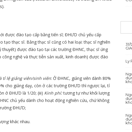
s).
ới được đào tạo cấp bằng tiến sĩ; ĐHƯD chủ yếu cấp
tạo thạc sĩ. Bằng thạc sĩ cũng có hai loại: thạc sĩ nghiên
31/
GI
lý thuyết) được đào tạo tại các trường ĐHNC, thạc sĩ ứng
o công nghệ và thực tiễn sản xuất, kinh doanh) được đào
Ly
Ngu
 tỉ lệ giảng viên/sinh viên
: Ở ĐHNC, giảng viên dành 80%
dụn
kh
0% cho giảng dạy, còn ở các trường ĐHƯD thì ngược lại, tỉ
òn ở ĐHƯD là 1/20; (iii)
Kinh phí:
tương tự như khối lượng
Ngu
dụn
 ĐHNC chủ yếu dành cho hoạt động nghiên cứu, chứ không
kh
 trường ĐHƯD;
Ngu
dụn
lượng
khác nhau.
kh