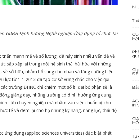
NH
Thi
ự án GDĐH Định hướng Nghề nghiệp-Ứng dụng tổ chức tại
CU
HẠ
Phả
 triển mạnh mẽ về số lượng, đã nảy sinh nhiều vấn đề về
quá
ức sắp xếp lại trong một hệ sinh thái hài hòa với những
Ch
ất, về sở hữu, nhằm bổ sung cho nhau và tăng cường hiệu
ĐẾ
 lực từ 1-1-2013 đã tạo cơ sở vững chắc cho việc qui
các trường ĐHNC chỉ chiếm một số ít, đại bộ phận sẽ là
Bắc
 động giảng dạy, những trường có định hướng ứng dụng,
AC
iên cứu chuyên nghiệp mà nhằm vào việc chuẩn bị cho
IN
 thực tế và đem lại cho họ những kỹ năng, năng lực, thái độ
GI
HÓ
 ứng dụng (applied sciences universities) đặc biệt phát
Tự 