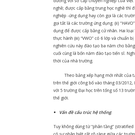
đương với sơ cấp chuyên nghiệp của Việt 
nghề; được cấp bằng trung học nghề thì 
nghiệp -ứng dụng hay còn gọi là các trườ
gọi tắt là các trường ứng dụng. (ii) “HAV
dụng để được cấp bằng cử nhân. Hai loại
thực hành (iii) “VWO” có 6 lớp và chuẩn b
nghiên cứu này đào tạo ba năm cho bằng 
cuối cùng là bốn năm đào tạo tiến sĩ. Ngh
thời của nhà trường.
Theo bảng xếp hạng mới nhất của tạ
trên thế giới công bố vào tháng 03/2012, 
với 5 trường Đại học trên tổng số 13 trư
thế giới.
Vấn đề cấu trúc hệ thống
:
Tuy không dùng từ “phân tầng” (stratifi
có sự phân biệt rất rõ ràng giữa các trườ