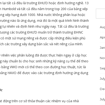
 lại tất cả đều là trường ĐHƯD hoặc định hướng nghề. 13
ần Humbold và tất cả đều nằm trong top 200 của bảng xếp
dụng xếp hạng dưới 1000. Nhà nước không phân loại hoặc
trường nào là ứng dụng, mà đó là một quá trình hình thành
g tự nhiên và định hình như ngày nay. Tất cả đều là trường
Aug
n tượng các trường ĐHƯD muốn trở thành trường ĐHNC
Apr
ều có một sứ mạng riêng và được cấp những điều kiện phù
ch các trường xây dựng bản sắc và nét riêng của mình.
Jan
y nhiên việc phân luồng đã được thực hiện ngay ở cấp học
No
ng này chuẩn bị cho học sinh những kỹ năng cụ thể để theo
 bằng VWO mới có thể theo con đường học thuật, tức là
Se
 bằng HAVO để được vào các trường định hướng ứng dụng
Jul
De
ớc
Jul
ạt động trên cơ sở thỏa thuận các nhiệm vụ của nhà