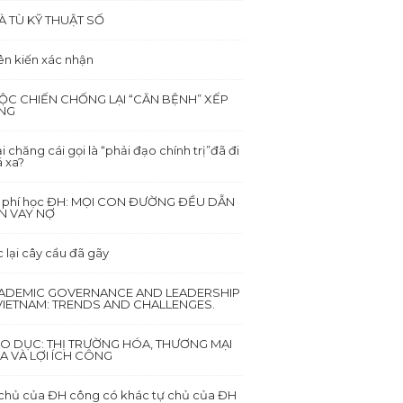
À TÙ KỸ THUẬT SỐ
ên kiến xác nhận
ỘC CHIẾN CHỐNG LẠI “CĂN BỆNH” XẾP
NG
i chăng cái gọi là “phải đạo chính trị”đã đi
 xa?
i phí học ĐH: MỌI CON ĐƯỜNG ĐỀU DẪN
N VAY NỢ
 lại cây cầu đã gãy
ADEMIC GOVERNANCE AND LEADERSHIP
 VIETNAM: TRENDS AND CHALLENGES.
ÁO DỤC: THỊ TRƯỜNG HÓA, THƯƠNG MẠI
A VÀ LỢI ÍCH CÔNG
chủ của ĐH công có khác tự chủ của ĐH