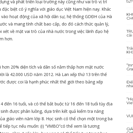
tư?
dựng và phát triển loại trường này cũng như vai trò vị trí
 đặc biệt có ý nghĩa với giáo dục Việt Nam hiện nay. Khác
KH
a vào hoạt động của xã hội dân sự, hệ thống GDĐH của Hà
CH
ước và mang tính chất bao cấp, do đó cách thức quản lý,
i xét về mặt vai trò của nhà nước trong việc lãnh đạo hệ
TRU
cải
am hơn.
Trả
KH
“In
i hơn 20% diện tích và dân số nằm thấp hơn mặt nước
Gra
i là 42.000 USD năm 2012. Hà Lan xếp thứ 13 trên thế
ước được coi là hạnh phúc nhất thế giới theo bảng xếp
Điề
nhi
“Hi
Vi
4 đến 16 tuổi, và có thể bắt buộc từ 16 đến 18 tuổi tùy địa
 sinh được phân luồng, dựa trên kết quả kiểm tra năng
VU
của giáo viên năm lớp 8. Học sinh có thể chọn một trong ba
ể tiếp tục nếu muốn: (i) “VMBO”có thể xem là tương
GI
CH