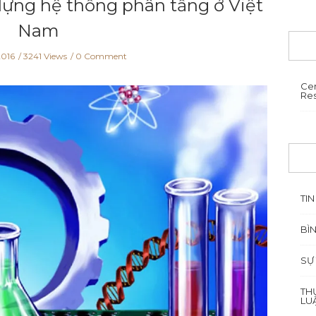
dựng hệ thống phân tầng ở Việt
Nam
2016
3241 Views
0 Comment
Cen
Re
TIN
BÌ
SỰ
TH
LU