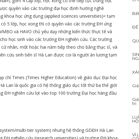
Nam, gồm 4 cấp lớp, học xong có thể tiếp tục trung học
được quyền vào các trường đại học định hướng nghề
Bất
ng khoa học ứng dụng (applied sciences universities)= tạm
O” có 5 lớp, học xong thì có quyền vào các trường ĐH ứng
ĐỂ
 VMBO và HAVO chủ yếu dạy những kiến thức thực tế và
ị cho học sinh vào các trường ĐH nghiên cứu. Các trường
QU
cử nhân, một hoặc hai năm tiếp theo cho bằng thạc sĩ, và
iên cứu sinh tiến sĩ Hà Lan được coi là người ăn lương tạm
SI
NG
XÁ
p chí Times (Times Higher Education) về giáo dục Đại học
Hà Lan là quốc gia có hệ thống giáo dục tốt thứ ba thế giới
Giá
ờng ĐH nghiên cứu lọt vào top 100 trường Đại học hàng đầu
Giá
trị
LU
HỘ
ed system/multi-tier system) nhưng hệ thống GDĐH Hà Lan
VÌ
ng ĐH nghiên cứu (research universities) và trường ĐH khoa
CÓ