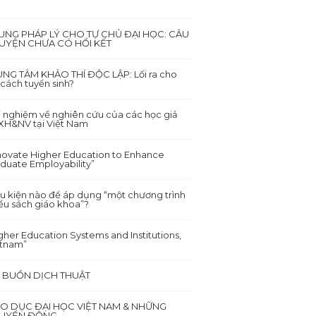
UNG PHÁP LÝ CHO TỰ CHỦ ĐẠI HỌC: CÂU
UYỆN CHƯA CÓ HỒI KẾT
NG TÂM KHẢO THÍ ĐỘC LẬP: Lối ra cho
 cách tuyển sinh?
i nghiệm về nghiên cứu của các học giả
XH&NV tại Việt Nam
novate Higher Education to Enhance
duate Employability”
u kiện nào để áp dụng “một chương trình
ều sách giáo khoa”?
gher Education Systems and Institutions,
etnam”
I BUỒN DỊCH THUẬT
ÁO DỤC ĐẠI HỌC VIỆT NAM & NHỮNG
UYỂN ĐỘNG