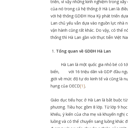
triển, vì vậy những kinh nghiệm trong xây 
của nó trong cả hệ thống ở Hà Lan là điều
với hệ thống GDĐH Hoa Kỳ phát triển dự
Lan chủ yếu vẫn dựa vào nguồn lực nhà n
vận hành cũng rất khác. Do vậy, có thể nó
thống thì Hà Lan gần với thực tiễn Việt N
Tổng quan về GDĐH Hà Lan
Hà Lan là một quốc gia nhỏ bé có tớ
biển, với 16 triệu dân và GDP đầu ngườ
giới về mức độ tự do kinh tế và cũng là n
hạng của OECD
[1]
.
Giáo dục tiểu học ở Hà Lan là bắt buộc từ 
phương. Tiều học gồm 8 lớp. Từ lớp 9 học
khiếu, ý kiến của cha mẹ và khuyến nghị 
luồng và có thể chuyển sang luồng khác đ