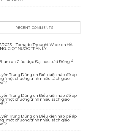
RECENT COMMENTS
12/2023 – Tornado Thought Wipe
on
HÀ
ANG: GIỌT NƯỚC TRÀN LY!
 Pham
on
Giáo dục Đại học tư ở Đông Á
yến Trung Dũng
on
Điều kiện nào để áp
g “một chương trình nhiều sách giáo
oa”?
yến Trung Dũng
on
Điều kiện nào để áp
g “một chương trình nhiều sách giáo
oa”?
yến Trung Dũng
on
Điều kiện nào để áp
g “một chương trình nhiều sách giáo
oa”?