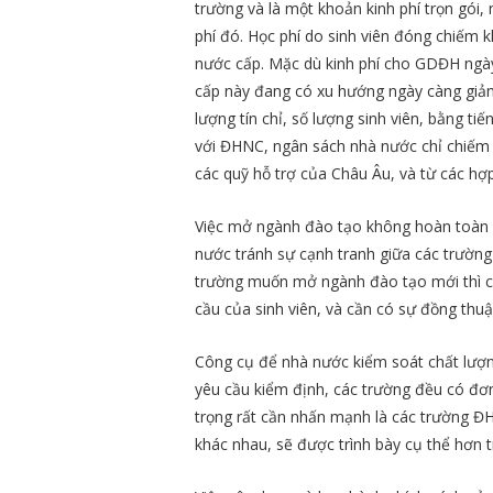
trường và là một khoản kinh phí trọn gói
phí đó. Học phí do sinh viên đóng chiếm k
nước cấp. Mặc dù kinh phí cho GDĐH ngà
cấp này đang có xu hướng ngày càng giảm 
lượng tín chỉ, số lượng sinh viên, bằng tiế
với ĐHNC, ngân sách nhà nước chỉ chiếm 60
các quỹ hỗ trợ của Châu Âu, và từ các hợ
Việc mở ngành đào tạo không hoàn toàn do
nước tránh sự cạnh tranh giữa các trườ
trường muốn mở ngành đào tạo mới thì c
cầu của sinh viên, và cần có sự đồng th
Công cụ để nhà nước kiểm soát chất lượn
yêu cầu kiểm định, các trường đều có đơn
trọng rất cần nhấn mạnh là các trường Đ
khác nhau, sẽ được trình bày cụ thể hơn 