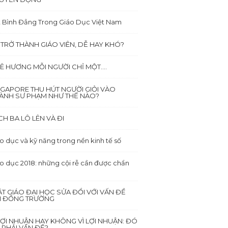
 Bình Đẳng Trong Giáo Dục Việt Nam
 TRỞ THÀNH GIÁO VIÊN, DỄ HAY KHÓ?
Ê HƯƠNG MỖI NGƯỜI CHỈ MỘT….
NGAPORE THU HÚT NGƯỜI GIỎI VÀO
ÀNH SƯ PHẠM NHƯ THẾ NÀO?
CH BA LÔ LÊN VÀ ĐI
o dục và kỹ năng trong nền kinh tế số
o dục 2018: những cội rễ cần được chẩn
ẬT GIÁO ĐẠI HỌC SỬA ĐỔI VỚI VẤN ĐỀ
I ĐỒNG TRƯỜNG
 LỢI NHUẬN HAY KHÔNG VÌ LỢI NHUẬN: ĐÓ
 PHẢI VẤN ĐỀ?