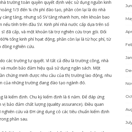
, nhà trường toàn quyền quyết định việc sử dụng nguồn kinh
Jun
hoảng 1/3 đến ¼ chi phí đào tạo, phần còn lại là do nhà
y càng tăng, nhưng số SV tăng nhanh hơn, nên khoản bao
Ma
nếu tính trên đầu SV. Kinh phí nhà nước cấp dựa trên số
n sĩ đã cấp, và một khoản tài trợ nghiên cứu trọn gói. Đối
Apr
% tổng kinh phí họat động, phần còn lại là từ học phí, từ
Feb
p đồng nghiên cứu.
Jan
 các trường tự quyết. Vì tất cả đều là trường công, nhà
ng và muốn bảo đảm hiệu quả sử dụng ngân sách. Một
De
ần chứng minh được nhu cầu của thị trường lao động, nhu
uận của những trường đang đào tạo ngành đó.
No
Oc
g là kiểm định. Chu kỳ kiểm định là 6 năm. Để đáp ứng
 vị bảo đảm chất lượng (quality assurance). Điều quan
Aug
H nghiên cứu và ĐH ứng dụng có các tiêu chuẩn kiểm định
trong phần sau.
Jul