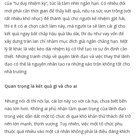
của “tư duy nhiệm kỳ”, tức là tầm nhìn ngắn hạn. Có nhiều đổi
mới phải cần thời gian để thấy kết quả, nếu ra sức vun trồng (với
rất nhiều khó nhọc) để thành quả cho người kế nhiệm gặt hái,
thì e ít có ai chọn cách làm này, mà người ta sẽ làm cái gì cho
kết quả ngay bất chấp hậu quả lâu dài, thí dụ như vay vốn để
xây dựng tràn lan chỉ nhằm mục đích giải ngân chẳng hạn. Một
lý lẽ khác là việc kéo dài nhiệm kỳ có thể tạo ra sự ổn định cần
thiết. Những tranh chấp về quyền lãnh đạo và việc thay thế lãnh
đạo có thể là nguyên nhân tạo ra những xáo trộn không tốt cho
nhà trường.
Quan trọng là kết quả gì và cho ai
Nhưng nói đi thì nói lại, cái lợi này so với cái hại, chưa biết bên
nào lớn hơn. Không ai phủ nhận tầm quan trọng của lãnh đạo
trong việc dẫn dắt một tổ chức đi qua khó khăn thử thách để trở
nên lớn mạnh, thịnh vượng. Tuy nhiên, việc một tổ chức phụ
thuộc quá nhiều vào một cá nhân không phải là điều đáng khích