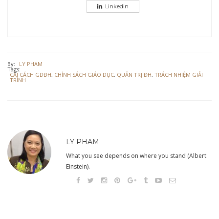
Linkedin
By:
LY PHAM
Tags:
CẢI CÁCH GDĐH
,
CHÍNH SÁCH GIÁO DỤC
,
QUẢN TRỊ ĐH
,
TRÁCH NHIỆM GIẢI
TRÌNH
LY PHAM
What you see depends on where you stand (Albert
Einstein).