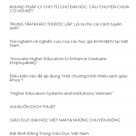
KHUNG PHÁP LÝ CHO TỰ CHỦ ĐẠI HỌC: CÂU CHUYỆN CHƯA
CÓ HỒI KẾT
TRUNG TÂM KHẢO THÍ ĐỘC LẬP: Lối ra cho cải cách tuyển
sinh?
Trải nghiệm về nghiên cứu của các học giả KHXH&NV tại Việt
Nam
“Innovate Higher Education to Enhance Graduate
Employability”
Điều kiện nào để áp dụng “một chương trình nhiều sách giáo
khoa”?
“Higher Education Systems and Institutions, Vietnam”
VUI BUỒN DỊCH THUẬT
GIÁO DỤC ĐẠI HỌC VIỆT NAM & NHỮNG CHUYỂN ĐỘNG
Bất Bình Đẳng Trong Giáo Dục Việt Nam