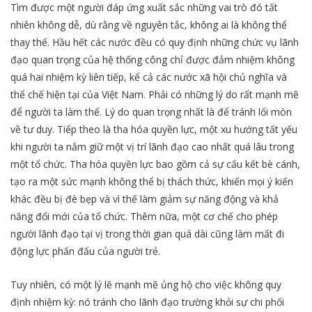
Tìm được một người đáp ứng xuất sắc những vai trò đó tất
nhiên không dễ, dù rằng về nguyên tắc, không ai là không thể
thay thế. Hầu hết các nước đều có quy định những chức vụ lãnh
đạo quan trọng của hệ thống công chỉ được đảm nhiệm không
quá hai nhiệm kỳ liên tiếp, kể cả các nước xã hội chủ nghĩa và
thể chế hiện tại của Việt Nam. Phải có những lý do rất mạnh mẽ
để người ta làm thế. Lý do quan trọng nhất là để tránh lối mòn
về tư duy. Tiếp theo là tha hóa quyền lực, một xu hướng tất yếu
khi người ta nắm giữ một vị trí lãnh đạo cao nhất quá lâu trong
một tổ chức. Tha hóa quyền lực bao gồm cả sự cấu kết bè cánh,
tạo ra một sức mạnh không thể bị thách thức, khiến mọi ý kiến
khác đều bị đè bẹp và vì thế làm giảm sự năng động và khả
năng đổi mới của tổ chức. Thêm nữa, một cơ chế cho phép
người lãnh đạo tại vị trong thời gian quá dài cũng làm mất đi
động lực phấn đấu của người trẻ.
Tuy nhiên, có một lý lẽ mạnh mẽ ủng hộ cho việc không quy
định nhiệm kỳ: nó tránh cho lãnh đạo trường khỏi sự chi phối