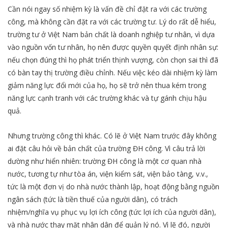
Cần nói ngay số nhiệm kỳ là vấn đề chỉ đặt ra với các trường
công, mà không cần đặt ra với các trường tư. Lý do rất dễ hiểu,
trường tư ở Việt Nam bản chất là doanh nghiệp tư nhân, vì dựa
vào nguồn vốn tư nhân, họ nên được quyền quyết định nhân sự:
nếu chọn đúng thì họ phát triển thịnh vượng, còn chọn sai thì đã
có bàn tay thị trường điều chỉnh. Nếu việc kéo dài nhiệm kỳ làm
giảm năng lực đổi mới của họ, họ sẽ trở nên thua kém trong
năng lực cạnh tranh với các trường khác và tự gánh chịu hậu
quả.
Nhưng trường công thì khác. Có lẽ ở Việt Nam trước đây không
ai đặt câu hỏi về bản chất của trường ĐH công. Vì câu trả lời
dường như hiển nhiên: trường ĐH công là một cơ quan nhà
nước, tương tự như tòa án, viện kiểm sát, viện bảo tàng, v.v.,
tức là một đơn vị do nhà nước thành lập, hoạt động bằng nguồn
ngân sách (tức là tiền thuế của người dân), có trách
nhiệm/nghĩa vụ phục vụ lợi ích công (tức lợi ích của người dân),
và nhà nước thay mặt nhân dân để quản lý nó. Vì lẽ đó, người