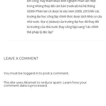
ĐH công. Hãy tham khảo kinh nghiệm Phần lan:”Một
trong những thay đổi căn bản (radical) mà hệ thống
GDĐH Phần lan có được là vào năm 2009, 2010 khi các
trường đại học công lập chính thức được tách khỏi cơ cấu
nhà nước. Địa vị (status) của trường đại học đã thay đổi
từ trường của nhà nước (hay công lập) sang “các chỉnh
thể pháp lý độc lập”
LEAVE A COMMENT
You must be
logged in
to post a comment.
This site uses Akismet to reduce spam.
Learn how your
comment data is processed.