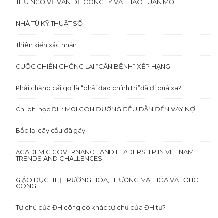
THƯ NGỎ VỀ VẤN ĐỀ CÔNG LÝ VÀ THẢO LUẬN MỞ
NHÀ TÙ KỸ THUẬT SỐ
Thiên kiến xác nhận
CUỘC CHIẾN CHỐNG LẠI “CĂN BỆNH” XẾP HẠNG
Phải chăng cái gọi là “phải đạo chính trị”đã đi quá xa?
Chi phí học ĐH: MỌI CON ĐƯỜNG ĐỀU DẪN ĐẾN VAY NỢ
Bắc lại cây cầu đã gãy
ACADEMIC GOVERNANCE AND LEADERSHIP IN VIETNAM:
TRENDS AND CHALLENGES.
GIÁO DỤC: THỊ TRƯỜNG HÓA, THƯƠNG MẠI HÓA VÀ LỢI ÍCH
CÔNG
Tự chủ của ĐH công có khác tự chủ của ĐH tư?