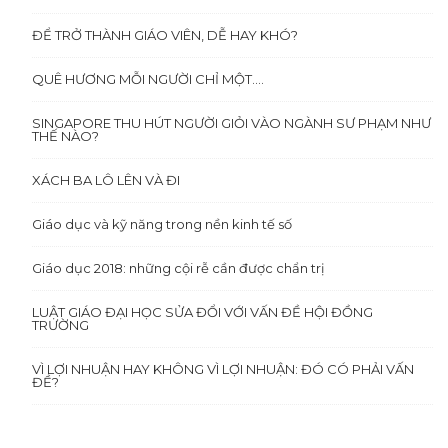
ĐỂ TRỞ THÀNH GIÁO VIÊN, DỄ HAY KHÓ?
QUÊ HƯƠNG MỖI NGƯỜI CHỈ MỘT….
SINGAPORE THU HÚT NGƯỜI GIỎI VÀO NGÀNH SƯ PHẠM NHƯ
THẾ NÀO?
XÁCH BA LÔ LÊN VÀ ĐI
Giáo dục và kỹ năng trong nền kinh tế số
Giáo dục 2018: những cội rễ cần được chẩn trị
LUẬT GIÁO ĐẠI HỌC SỬA ĐỔI VỚI VẤN ĐỀ HỘI ĐỒNG
TRƯỜNG
VÌ LỢI NHUẬN HAY KHÔNG VÌ LỢI NHUẬN: ĐÓ CÓ PHẢI VẤN
ĐỀ?