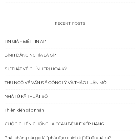
RECENT POSTS
TIN GIẢ – BIẾT TIN AI?
BÌNH ĐẲNG NGHĨA LÀ GÌ?
SỰ THẬT VỀ CHÍNH TRỊ HOA KỲ
THƯ NGỎ VỀ VẤN ĐỀ CÔNG LÝ VÀ THẢO LUẬN MỞ
NHÀ TÙ KỸ THUẬT SỐ
Thiên kiến xác nhận
CUỘC CHIẾN CHỐNG LẠI “CĂN BỆNH” XẾP HẠNG
Phải chăng cái gọi là “phải đạo chính trị”đã đi quá xa?