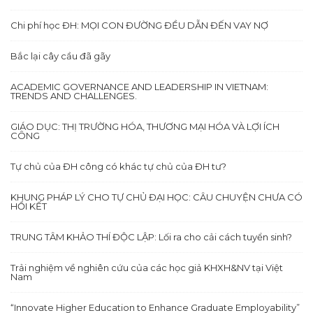
Chi phí học ĐH: MỌI CON ĐƯỜNG ĐỀU DẪN ĐẾN VAY NỢ
Bắc lại cây cầu đã gãy
ACADEMIC GOVERNANCE AND LEADERSHIP IN VIETNAM:
TRENDS AND CHALLENGES.
GIÁO DỤC: THỊ TRƯỜNG HÓA, THƯƠNG MẠI HÓA VÀ LỢI ÍCH
CÔNG
Tự chủ của ĐH công có khác tự chủ của ĐH tư?
KHUNG PHÁP LÝ CHO TỰ CHỦ ĐẠI HỌC: CÂU CHUYỆN CHƯA CÓ
HỒI KẾT
TRUNG TÂM KHẢO THÍ ĐỘC LẬP: Lối ra cho cải cách tuyển sinh?
Trải nghiệm về nghiên cứu của các học giả KHXH&NV tại Việt
Nam
“Innovate Higher Education to Enhance Graduate Employability”