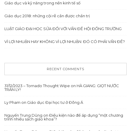
Giáo dục và kỹ năng trong nền kinh tế số
Giáo dục 2018: những cội rễ cần được chẩn trị
LUẬT GIÁO ĐẠI HỌC SỬA ĐỔI VỚI VẤN ĐỀ HỘI ĐỒNG TRƯỜNG
VÌ LỢI NHUẬN HAY KHÔNG VÌ LỢI NHUẬN: ĐÓ CÓ PHẢI VẤN ĐỀ?
RECENT COMMENTS
31/12/2023 – Tornado Thought Wipe
on
HÀ GIANG: GIỌT NƯỚC
TRÀN LY!
Ly Pham
on
Giáo dục Đại học tư ở Đông Á
Nguyến Trung Dũng
on
Điều kiện nào để áp dụng “một chương
trình nhiều sách giáo khoa”?