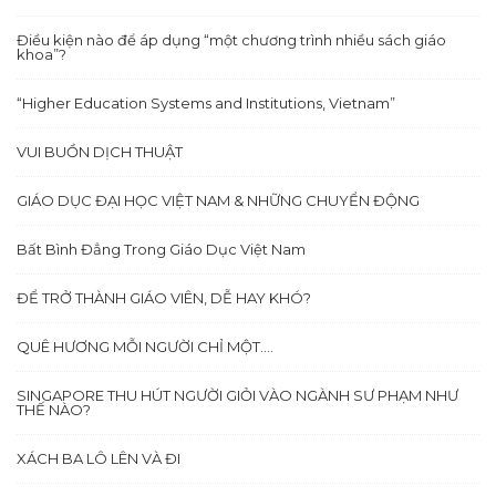
Điều kiện nào để áp dụng “một chương trình nhiều sách giáo
khoa”?
“Higher Education Systems and Institutions, Vietnam”
VUI BUỒN DỊCH THUẬT
GIÁO DỤC ĐẠI HỌC VIỆT NAM & NHỮNG CHUYỂN ĐỘNG
Bất Bình Đẳng Trong Giáo Dục Việt Nam
ĐỂ TRỞ THÀNH GIÁO VIÊN, DỄ HAY KHÓ?
QUÊ HƯƠNG MỖI NGƯỜI CHỈ MỘT….
SINGAPORE THU HÚT NGƯỜI GIỎI VÀO NGÀNH SƯ PHẠM NHƯ
THẾ NÀO?
XÁCH BA LÔ LÊN VÀ ĐI