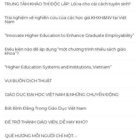
TRUNG TÂM KHẢO THÍ ĐỘC LẬP: Lối ra cho cải cách tuyển sinh?
Trải nghiệm về nghiên cứu của các học giả KHXH&NV tại Việt
Nam
“Innovate Higher Education to Enhance Graduate Employability”
Điều kiện nào để áp dụng “một chương trình nhiều sách giáo
khoa”?
“Higher Education Systems and Institutions, Vietnam”
VUI BUỒN DỊCH THUẬT
GIÁO DỤC ĐẠI HỌC VIỆT NAM & NHỮNG CHUYỂN ĐỘNG
Bất Bình Đẳng Trong Giáo Dục Việt Nam
ĐỂ TRỞ THÀNH GIÁO VIÊN, DỄ HAY KHÓ?
QUÊ HƯƠNG MỖI NGƯỜI CHỈ MỘT….