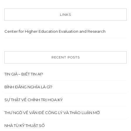
LINKS
Center for Higher Education Evaluation and Research
RECENT POSTS
TIN GIẢ – BIẾT TIN AI?
BÌNH ĐẲNG NGHĨA LÀ GÌ?
SỰ THẬT VỀ CHÍNH TRỊ HOA KỲ
THƯ NGỎ VỀ VẤN ĐỀ CÔNG LÝ VÀ THẢO LUẬN MỞ
NHÀ TÙ KỸ THUẬT SỐ