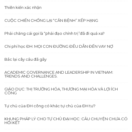
Thiên kiến xác nhận
CUỘC CHIẾN CHỐNG LẠI “CĂN BỆNH” XẾP HẠNG
Phải chăng cái gọi là “phải đạo chính trị”đã đi quá xa?
Chi phí học ĐH: MỌI CON ĐƯỜNG ĐỀU DẪN ĐẾN VAY NỢ
Bắc lại cây cầu đã gãy
ACADEMIC GOVERNANCE AND LEADERSHIP IN VIETNAM:
TRENDS AND CHALLENGES.
GIÁO DỤC: THỊ TRƯỜNG HÓA, THƯƠNG MẠI HÓA VÀ LỢI ÍCH
CÔNG
Tự chủ của ĐH công có khác tự chủ của ĐH tư?
KHUNG PHÁP LÝ CHO TỰ CHỦ ĐẠI HỌC: CÂU CHUYỆN CHƯA CÓ
HỒI KẾT