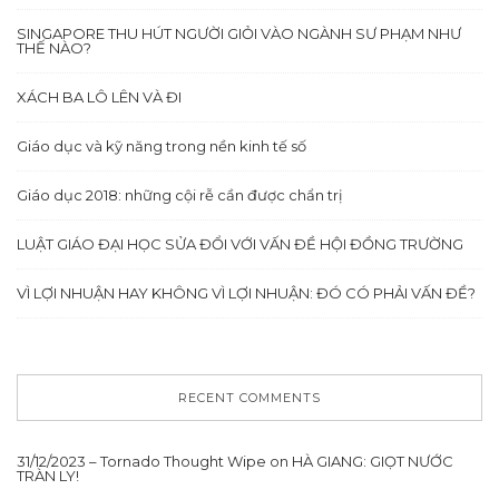
SINGAPORE THU HÚT NGƯỜI GIỎI VÀO NGÀNH SƯ PHẠM NHƯ
THẾ NÀO?
XÁCH BA LÔ LÊN VÀ ĐI
Giáo dục và kỹ năng trong nền kinh tế số
Giáo dục 2018: những cội rễ cần được chẩn trị
LUẬT GIÁO ĐẠI HỌC SỬA ĐỔI VỚI VẤN ĐỀ HỘI ĐỒNG TRƯỜNG
VÌ LỢI NHUẬN HAY KHÔNG VÌ LỢI NHUẬN: ĐÓ CÓ PHẢI VẤN ĐỀ?
RECENT COMMENTS
31/12/2023 – Tornado Thought Wipe
on
HÀ GIANG: GIỌT NƯỚC
TRÀN LY!