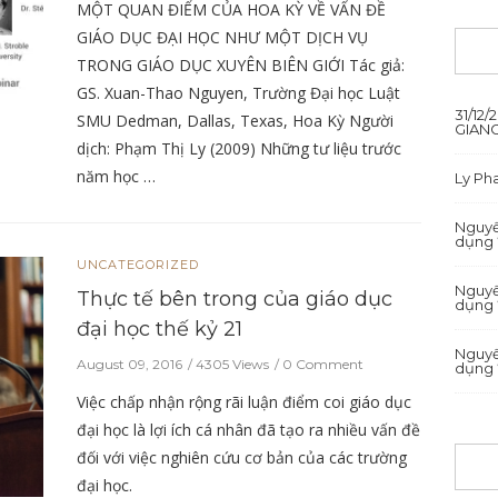
MỘT QUAN ĐIỂM CỦA HOA KỲ VỀ VẤN ĐỀ
GIÁO DỤC ĐẠI HỌC NHƯ MỘT DỊCH VỤ
TRONG GIÁO DỤC XUYÊN BIÊN GIỚI Tác giả:
GS. Xuan-Thao Nguyen, Trường Đại học Luật
31/12
SMU Dedman, Dallas, Texas, Hoa Kỳ Người
GIANG
dịch: Phạm Thị Ly (2009) Những tư liệu trước
năm học …
Ly P
Nguyê
dụng 
UNCATEGORIZED
Nguyê
Thực tế bên trong của giáo dục
dụng 
đại học thế kỷ 21
Nguyê
August 09, 2016
4305 Views
0 Comment
dụng 
Việc chấp nhận rộng rãi luận điểm coi giáo dục
đại học là lợi ích cá nhân đã tạo ra nhiều vấn đề
đối với việc nghiên cứu cơ bản của các trường
đại học.