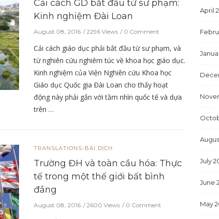
Cải cách GD bắt đầu từ sư phạm:
April 
Kinh nghiệm Đài Loan
August 08, 2016
2296 Views
0 Comment
Febru
Cải cách giáo dục phải bắt đầu từ sư phạm, và
Janua
từ nghiên cứu nghiêm túc về khoa học giáo dục.
Kinh nghiệm của Viện Nghiên cứu Khoa học
Dece
Giáo dục Quốc gia Đài Loan cho thấy hoạt
động này phải gắn với tầm nhìn quốc tế và dựa
Nove
trên …
Octob
Augus
TRANSLATIONS-BÀI DỊCH
July 2
Trường ĐH và toàn cầu hóa: Thực
tế trong một thế giới bất bình
June 
đẳng
May 2
August 08, 2016
2600 Views
0 Comment