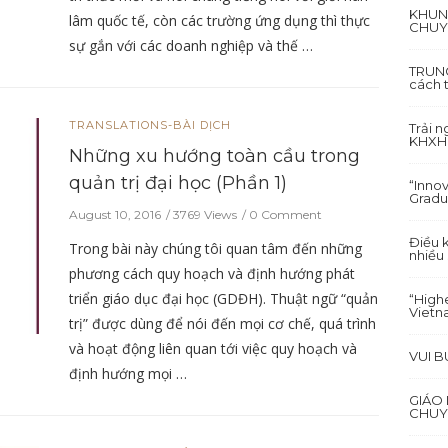
KHUN
lâm quốc tế, còn các trường ứng dụng thì thực
CHUY
sự gắn với các doanh nghiệp và thế …
TRUNG
cách 
TRANSLATIONS-BÀI DỊCH
Trải 
KHXH&
Những xu hướng toàn cầu trong
quản trị đại học (Phần 1)
“Inno
Gradu
August 10, 2016
3769 Views
0 Comment
Điều 
Trong bài này chúng tôi quan tâm đến những
nhiều
phương cách quy hoạch và định hướng phát
triển giáo dục đại học (GDĐH). Thuật ngữ “quản
“Highe
Vietn
trị” được dùng để nói đến mọi cơ chế, quá trình
và hoạt động liên quan tới việc quy hoạch và
VUI 
định hướng mọi …
GIÁO
CHUY