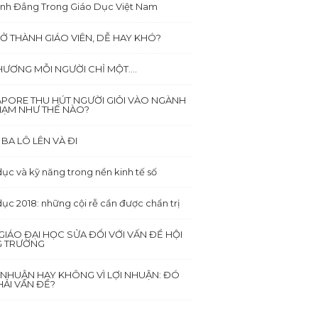
ình Đẳng Trong Giáo Dục Việt Nam
Ở THÀNH GIÁO VIÊN, DỄ HAY KHÓ?
HƯƠNG MỖI NGƯỜI CHỈ MỘT….
APORE THU HÚT NGƯỜI GIỎI VÀO NGÀNH
HẠM NHƯ THẾ NÀO?
BA LÔ LÊN VÀ ĐI
ục và kỹ năng trong nền kinh tế số
dục 2018: những cội rễ cần được chẩn trị
GIÁO ĐẠI HỌC SỬA ĐỔI VỚI VẤN ĐỀ HỘI
 TRƯỜNG
I NHUẬN HAY KHÔNG VÌ LỢI NHUẬN: ĐÓ
ẢI VẤN ĐỀ?