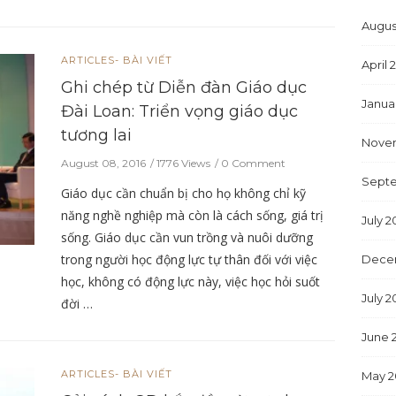
Augus
ARTICLES- BÀI VIẾT
April 
Ghi chép từ Diễn đàn Giáo dục
Janua
Đài Loan: Triển vọng giáo dục
tương lai
Nove
August 08, 2016
1776 Views
0 Comment
Sept
Giáo dục cần chuẩn bị cho họ không chỉ kỹ
năng nghề nghiệp mà còn là cách sống, giá trị
July 
sống. Giáo dục cần vun trồng và nuôi dưỡng
trong người học động lực tự thân đối với việc
Dece
học, không có động lực này, việc học hỏi suốt
July 2
đời …
June 
ARTICLES- BÀI VIẾT
May 2