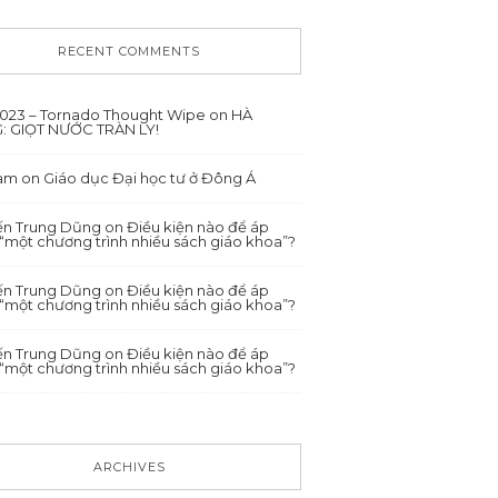
RECENT COMMENTS
/2023 – Tornado Thought Wipe
on
HÀ
: GIỌT NƯỚC TRÀN LY!
ham
on
Giáo dục Đại học tư ở Đông Á
́n Trung Dũng
on
Điều kiện nào để áp
“một chương trình nhiều sách giáo khoa”?
́n Trung Dũng
on
Điều kiện nào để áp
“một chương trình nhiều sách giáo khoa”?
́n Trung Dũng
on
Điều kiện nào để áp
“một chương trình nhiều sách giáo khoa”?
ARCHIVES