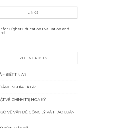
LINKS
r for Higher Education Evaluation and
rch
RECENT POSTS
Ả – BIẾT TIN AI?
ĐẲNG NGHĨA LÀ GÌ?
ẬT VỀ CHÍNH TRỊ HOA KỲ
NGỎ VỀ VẤN ĐỀ CÔNG LÝ VÀ THẢO LUẬN