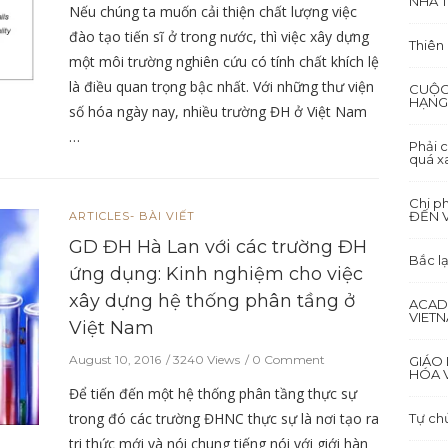
NHÀ T
Nếu chúng ta muốn cải thiện chất lượng việc
đào tạo tiến sĩ ở trong nước, thì việc xây dựng
Thiên
một môi trường nghiên cứu có tính chất khích lệ
là điều quan trọng bậc nhất. Với những thư viện
CUỘC
HẠNG
số hóa ngày nay, nhiều trường ĐH ở Việt Nam
…
Phải c
quá x
Chi p
ĐẾN 
ARTICLES- BÀI VIẾT
GD ĐH Hà Lan với các trường ĐH
Bắc lạ
ứng dụng: Kinh nghiệm cho việc
xây dựng hệ thống phân tầng ở
ACAD
VIET
Việt Nam
August 10, 2016
3240 Views
0 Comment
GIÁO 
HÓA V
Để tiến đến một hệ thống phân tầng thực sự
trong đó các trường ĐHNC thực sự là nơi tạo ra
Tự ch
tri thức mới và nói chung tiếng nói với giới hàn