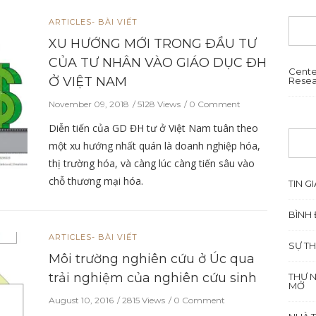
ARTICLES- BÀI VIẾT
XU HƯỚNG MỚI TRONG ĐẦU TƯ
CỦA TƯ NHÂN VÀO GIÁO DỤC ĐH
Cente
Ở VIỆT NAM
Resea
November 09, 2018
5128 Views
0 Comment
Diễn tiến của GD ĐH tư ở Việt Nam tuân theo
một xu hướng nhất quán là doanh nghiệp hóa,
thị trường hóa, và càng lúc càng tiến sâu vào
chỗ thương mại hóa.
TIN GI
BÌNH 
ARTICLES- BÀI VIẾT
SỰ TH
Môi trường nghiên cứu ở Úc qua
trải nghiệm của nghiên cứu sinh
THƯ 
MỞ
August 10, 2016
2815 Views
0 Comment