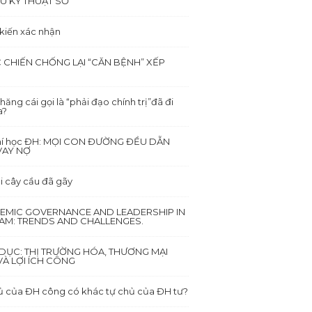
Ù KỸ THUẬT SỐ
 kiến xác nhận
 CHIẾN CHỐNG LẠI “CĂN BỆNH” XẾP
hăng cái gọi là “phải đạo chính trị”đã đi
a?
hí học ĐH: MỌI CON ĐƯỜNG ĐỀU DẪN
VAY NỢ
i cây cầu đã gãy
EMIC GOVERNANCE AND LEADERSHIP IN
NAM: TRENDS AND CHALLENGES.
DỤC: THỊ TRƯỜNG HÓA, THƯƠNG MẠI
À LỢI ÍCH CÔNG
ủ của ĐH công có khác tự chủ của ĐH tư?