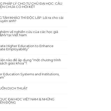
G PHÁP LÝ CHO TỰ CHỦ ĐẠI HỌC: CÂU
ỆN CHƯA CÓ HỒI KẾT
 TÂM KHẢO THÍ ĐỘC LẬP: Lối ra cho cải
tuyển sinh?
nghiệm về nghiên cứu của các học giả
NV tại Việt Nam
vate Higher Education to Enhance
ate Employability”
kiện nào để áp dụng “một chương trình
 sách giáo khoa”?
r Education Systems and Institutions,
am”
BUỒN DỊCH THUẬT
 DỤC ĐẠI HỌC VIỆT NAM & NHỮNG
ỂN ĐỘNG