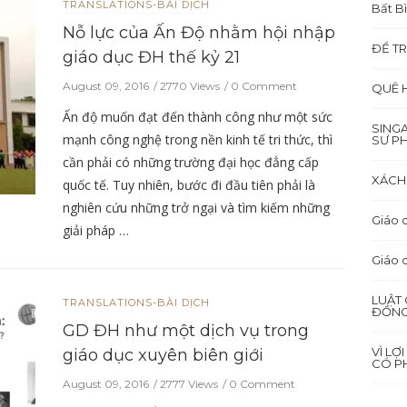
TRANSLATIONS-BÀI DỊCH
Bất B
Nỗ lực của Ấn Độ nhằm hội nhập
ĐỂ TR
giáo dục ĐH thế kỷ 21
August 09, 2016
2770 Views
0 Comment
QUÊ 
Ấn độ muốn đạt đến thành công như một sức
SING
mạnh công nghệ trong nền kinh tế tri thức, thì
SƯ P
cần phải có những trường đại học đẳng cấp
XÁCH 
quốc tế. Tuy nhiên, bước đi đầu tiên phải là
nghiên cứu những trở ngại và tìm kiếm những
Giáo d
giải pháp …
Giáo 
LUẬT 
TRANSLATIONS-BÀI DỊCH
ĐỒNG
GD ĐH như một dịch vụ trong
VÌ LỢ
giáo dục xuyên biên giới
CÓ PH
August 09, 2016
2777 Views
0 Comment