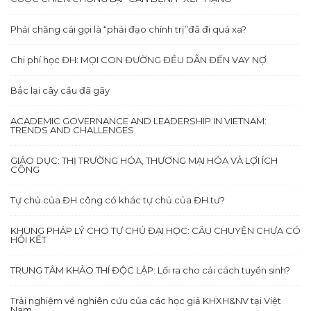
Phải chăng cái gọi là “phải đạo chính trị”đã đi quá xa?
Chi phí học ĐH: MỌI CON ĐƯỜNG ĐỀU DẪN ĐẾN VAY NỢ
Bắc lại cây cầu đã gãy
ACADEMIC GOVERNANCE AND LEADERSHIP IN VIETNAM:
TRENDS AND CHALLENGES.
GIÁO DỤC: THỊ TRƯỜNG HÓA, THƯƠNG MẠI HÓA VÀ LỢI ÍCH
CÔNG
Tự chủ của ĐH công có khác tự chủ của ĐH tư?
KHUNG PHÁP LÝ CHO TỰ CHỦ ĐẠI HỌC: CÂU CHUYỆN CHƯA CÓ
HỒI KẾT
TRUNG TÂM KHẢO THÍ ĐỘC LẬP: Lối ra cho cải cách tuyển sinh?
Trải nghiệm về nghiên cứu của các học giả KHXH&NV tại Việt
Nam