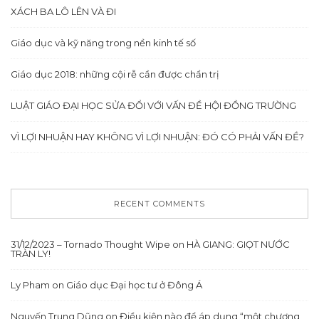
XÁCH BA LÔ LÊN VÀ ĐI
Giáo dục và kỹ năng trong nền kinh tế số
Giáo dục 2018: những cội rễ cần được chẩn trị
LUẬT GIÁO ĐẠI HỌC SỬA ĐỔI VỚI VẤN ĐỀ HỘI ĐỒNG TRƯỜNG
VÌ LỢI NHUẬN HAY KHÔNG VÌ LỢI NHUẬN: ĐÓ CÓ PHẢI VẤN ĐỀ?
RECENT COMMENTS
31/12/2023 – Tornado Thought Wipe
on
HÀ GIANG: GIỌT NƯỚC
TRÀN LY!
Ly Pham
on
Giáo dục Đại học tư ở Đông Á
Nguyến Trung Dũng
on
Điều kiện nào để áp dụng “một chương