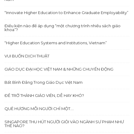
“Innovate Higher Education to Enhance Graduate Employability”
Điều kiện nào để áp dụng “một chương trình nhiều sách giáo
khoa”?
“Higher Education Systems and Institutions, Vietnam”
VUI BUỒN DỊCH THUẬT
GIÁO DỤC ĐẠI HỌC VIỆT NAM & NHỮNG CHUYỂN ĐỘNG
Bất Bình Đẳng Trong Giáo Dục Việt Nam
ĐỂ TRỞ THÀNH GIÁO VIÊN, DỄ HAY KHÓ?
QUÊ HƯƠNG MỖI NGƯỜI CHỈ MỘT….
SINGAPORE THU HÚT NGƯỜI GIỎI VÀO NGÀNH SƯ PHẠM NHƯ
THẾ NÀO?