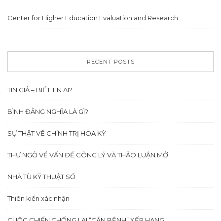
Center for Higher Education Evaluation and Research
RECENT POSTS
TIN GIẢ – BIẾT TIN AI?
BÌNH ĐẲNG NGHĨA LÀ GÌ?
SỰ THẬT VỀ CHÍNH TRỊ HOA KỲ
THƯ NGỎ VỀ VẤN ĐỀ CÔNG LÝ VÀ THẢO LUẬN MỞ
NHÀ TÙ KỸ THUẬT SỐ
Thiên kiến xác nhận
CUỘC CHIẾN CHỐNG LẠI “CĂN BỆNH” XẾP HẠNG