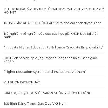
KHUNG PHÁP LÝ CHO TỰ CHỦ ĐẠI HỌC: CÂU CHUYỆN CHƯA CÓ
HỒI KẾT
TRUNG TÂM KHẢO THÍ ĐỘC LẬP: Lối ra cho cải cách tuyển sinh?
Trải nghiệm về nghiên cứu của các học giả KHXH&NV tại Việt
Nam
“Innovate Higher Education to Enhance Graduate Employability”
Điều kiện nào để áp dụng “một chương trình nhiều sách giáo
khoa”?
“Higher Education Systems and Institutions, Vietnam”
VUI BUỒN DỊCH THUẬT
GIÁO DỤC ĐẠI HỌC VIỆT NAM & NHỮNG CHUYỂN ĐỘNG
Bất Bình Đẳng Trong Giáo Dục Việt Nam