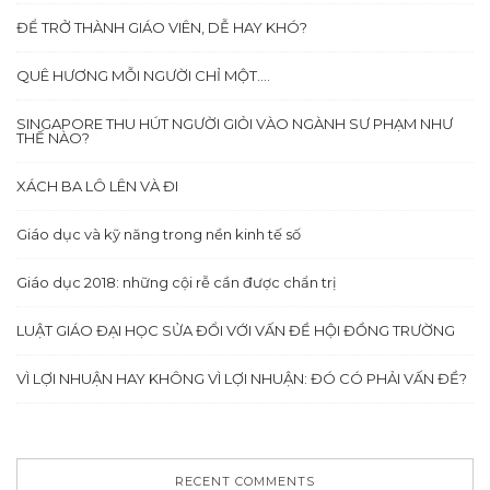
ĐỂ TRỞ THÀNH GIÁO VIÊN, DỄ HAY KHÓ?
QUÊ HƯƠNG MỖI NGƯỜI CHỈ MỘT….
SINGAPORE THU HÚT NGƯỜI GIỎI VÀO NGÀNH SƯ PHẠM NHƯ
THẾ NÀO?
XÁCH BA LÔ LÊN VÀ ĐI
Giáo dục và kỹ năng trong nền kinh tế số
Giáo dục 2018: những cội rễ cần được chẩn trị
LUẬT GIÁO ĐẠI HỌC SỬA ĐỔI VỚI VẤN ĐỀ HỘI ĐỒNG TRƯỜNG
VÌ LỢI NHUẬN HAY KHÔNG VÌ LỢI NHUẬN: ĐÓ CÓ PHẢI VẤN ĐỀ?
RECENT COMMENTS