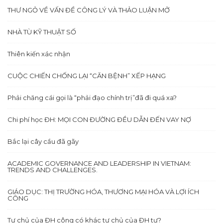
THƯ NGỎ VỀ VẤN ĐỀ CÔNG LÝ VÀ THẢO LUẬN MỞ
NHÀ TÙ KỸ THUẬT SỐ
Thiên kiến xác nhận
CUỘC CHIẾN CHỐNG LẠI “CĂN BỆNH” XẾP HẠNG
Phải chăng cái gọi là “phải đạo chính trị”đã đi quá xa?
Chi phí học ĐH: MỌI CON ĐƯỜNG ĐỀU DẪN ĐẾN VAY NỢ
Bắc lại cây cầu đã gãy
ACADEMIC GOVERNANCE AND LEADERSHIP IN VIETNAM:
TRENDS AND CHALLENGES.
GIÁO DỤC: THỊ TRƯỜNG HÓA, THƯƠNG MẠI HÓA VÀ LỢI ÍCH
CÔNG
Tự chủ của ĐH công có khác tự chủ của ĐH tư?