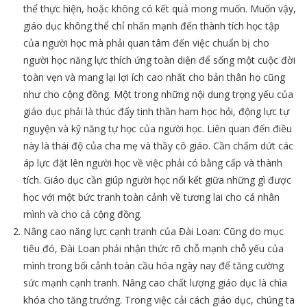
thể thực hiện, hoặc không có kết quả mong muốn. Muốn vậy,
giáo dục không thể chỉ nhấn mạnh đến thành tích học tập
của người học mà phải quan tâm đến việc chuẩn bị cho
người học năng lực thích ứng toàn diện để sống một cuộc đời
toàn vẹn và mang lại lợi ích cao nhất cho bản thân họ cũng
như cho cộng đồng. Một trong những nội dung trọng yếu của
giáo dục phải là thúc đẩy tinh thần ham học hỏi, động lực tự
nguyện và kỹ năng tự học của người học. Liên quan đến điều
này là thái độ của cha mẹ và thầy cô giáo. Cần chấm dứt các
áp lực đặt lên người học về việc phải có bằng cấp và thành
tích. Giáo dục cần giúp người học nối kết giữa những gì được
học với một bức tranh toàn cảnh về tương lai cho cá nhân
mình và cho cả cộng đồng.
Nâng cao năng lực cạnh tranh của Đài Loan: Cũng do mục
tiêu đó, Đài Loan phải nhận thức rõ chỗ mạnh chỗ yếu của
mình trong bối cảnh toàn cầu hóa ngày nay để tăng cường
sức mạnh cạnh tranh. Nâng cao chất lượng giáo dục là chìa
khóa cho tăng trưởng. Trong việc cải cách giáo dục, chúng ta