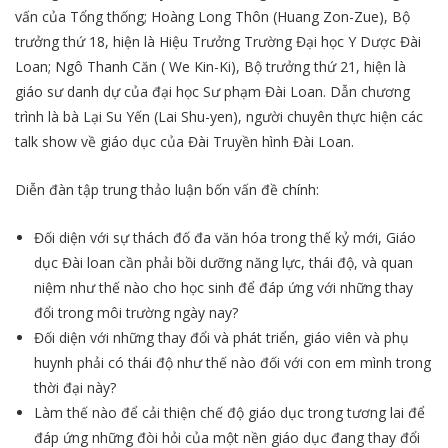
vấn của Tổng thống; Hoàng Long Thôn (Huang Zon-Zue), Bộ
trưởng thứ 18, hiện là Hiệu Trưởng Trường Đại học Y Dược Đài
Loan; Ngô Thanh Căn ( We Kin-Ki), Bộ trưởng thứ 21, hiệ­­­n là
giáo sư danh dự của đại học Sư phạm Đài Loan. Dẫn chương
trình là bà Lại Su Yến (Lai Shu-yen), người chuyên thực hiện các
talk show về giáo dục của Đài Truyền hình Đài Loan.
Diễn đàn tập trung thảo luận bốn vấn đề chính:
Đối diện với sự thách đố đa văn hóa trong thế kỷ mới, G­­iáo
dục Đài loan cần phải bồi dưỡng năng lực, thái độ, và quan
niệm như thế nào cho học sinh để đáp ứng với những thay
đổi trong môi trường ngày nay?
Đối diện với những thay đổi và phát triển, giáo viên và phụ
huynh phải có thái độ như thế nào đối với con em mình trong
thời đại này?
Làm thế nào để cải thiện chế độ giáo dục trong tương lai để
đáp ứng những đòi hỏi của một nền giáo dục đang thay đổi