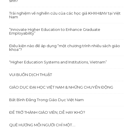
sinh?
Trải nghiệm về nghiên cứu của các học giả KHXH&NV tại Việt
Nam
“Innovate Higher Education to Enhance Graduate
Employability”
Điều kiện nào để áp dụng “một chương trình nhiều sách giáo
khoa”?
“Higher Education Systems and Institutions, Vietnam”
VUI BUỒN DỊCH THUẬT
GIÁO DỤC ĐẠI HỌC VIỆT NAM & NHỮNG CHUYỂN ĐỘNG
Bất Bình Đẳng Trong Giáo Dục Việt Nam
ĐỂ TRỞ THÀNH GIÁO VIÊN, DỄ HAY KHÓ?
QUÊ HƯƠNG MỖI NGƯỜI CHỈ MỘT….