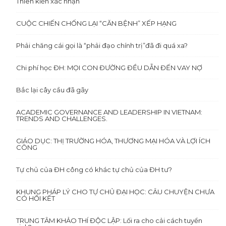
Thiên kiến xác nhận
CUỘC CHIẾN CHỐNG LẠI “CĂN BỆNH” XẾP HẠNG
Phải chăng cái gọi là “phải đạo chính trị”đã đi quá xa?
Chi phí học ĐH: MỌI CON ĐƯỜNG ĐỀU DẪN ĐẾN VAY NỢ
Bắc lại cây cầu đã gãy
ACADEMIC GOVERNANCE AND LEADERSHIP IN VIETNAM:
TRENDS AND CHALLENGES.
GIÁO DỤC: THỊ TRƯỜNG HÓA, THƯƠNG MẠI HÓA VÀ LỢI ÍCH
CÔNG
Tự chủ của ĐH công có khác tự chủ của ĐH tư?
KHUNG PHÁP LÝ CHO TỰ CHỦ ĐẠI HỌC: CÂU CHUYỆN CHƯA
CÓ HỒI KẾT
TRUNG TÂM KHẢO THÍ ĐỘC LẬP: Lối ra cho cải cách tuyển