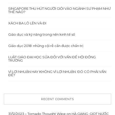
SINGAPORE THU HÚT NGƯỜI GIỎI VÀO NGÀNH SƯ PHẠM NHƯ
THẾ NÀO?
XÁCH BA LÔ LÊN VÀ ĐI
Giáo dục và kỹ năng trong nền kinh tế số
Giáo dục 2018: những cội rễ cần được chẩn trị
LUẬT GIÁO ĐẠI HỌC SỬA ĐỔI VỚI VẤN ĐỀ HỘI ĐỒNG
TRƯỜNG
VÌ LỢI NHUẬN HAY KHÔNG VÌ LỢI NHUẬN: ĐÓ CÓ PHẢI VẤN
ĐỀ?
RECENT COMMENTS
31/12/2023 – Tornado Thought Wipe
on
HÀ GIANG: GIỌT NƯỚC