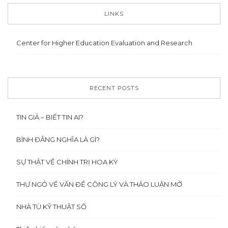
LINKS
Center for Higher Education Evaluation and Research
RECENT POSTS
TIN GIẢ – BIẾT TIN AI?
BÌNH ĐẲNG NGHĨA LÀ GÌ?
SỰ THẬT VỀ CHÍNH TRỊ HOA KỲ
THƯ NGỎ VỀ VẤN ĐỀ CÔNG LÝ VÀ THẢO LUẬN MỞ
NHÀ TÙ KỸ THUẬT SỐ