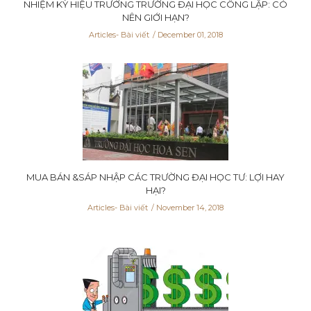
NHIỆM KỲ HIỆU TRƯỞNG TRƯỜNG ĐẠI HỌC CÔNG LẬP: CÓ
NÊN GIỚI HẠN?
Articles- Bài viết
December 01, 2018
MUA BÁN &SÁP NHẬP CÁC TRƯỜNG ĐẠI HỌC TƯ: LỢI HAY
HẠI?
Articles- Bài viết
November 14, 2018