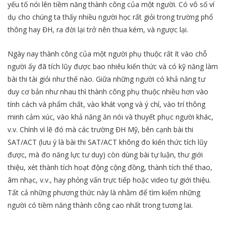
yếu tố nói lên tiềm năng thành công của một người. Có vô số ví
dụ cho chúng ta thấy nhiều người học rất giỏi trong trường phổ
thông hay ĐH, ra đời lại trở nên thua kém, và ngược lại.
Ngày nay thành công của một người phụ thuộc rất ít vào chỗ
người ấy đã tích lũy được bao nhiêu kiến thức và có kỹ năng làm
bài thi tài giỏi như thế nào. Giữa những người có khả năng tư
duy cơ bản như nhau thì thành công phụ thuộc nhiều hơn vào
tính cách và phẩm chất, vào khát vọng và ý chí, vào trí thông
minh cảm xúc, vào khả năng ăn nói và thuyết phục người khác,
v.v. Chính vì lẽ đó mà các trường ĐH Mỹ, bên cạnh bài thi
SAT/ACT (lưu ý là bài thi SAT/ACT không đo kiến thức tích lũy
được, mà đo năng lực tư duy) còn dùng bài tự luận, thư giới
thiệu, xét thành tích hoạt động cộng đồng, thành tích thể thao,
âm nhạc, v.v., hay phỏng vấn trực tiếp hoặc video tự giới thiệu.
Tất cả những phương thức này là nhằm để tìm kiếm những
người có tiềm năng thành công cao nhất trong tương lai.