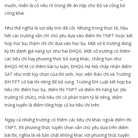
muốn, miễn là có nêu rõ trong đề án nộp cho Bộ và công bố
công khai.
Như thế nghĩa là sợi dây trói đã cởi. Nhưng trong thực tế, hầu
hết các trường vẫn chỉ chủ yếu dựa vào điểm thi TNPT hoặc kết
hợp học bạ, thậm chí chỉ dựa vào học bạ. Một số ít trường dùng
kỳ thi đánh giá năng lực như hai ĐHQG. Một số trường có thêm
các tiêu chí hay phương thức bổ sung khác, chẳng hạn như
ĐHQG HCM có thêm bài tự luận, ĐHQG Hà Nội chấp nhận điểm
SAT như một tùy chọn của thí sinh, Học viện Báo chí và Trường
ĐH FPT có bài thi riêng để bổ sung. Trường ĐH Luật kết hợp ba
tiêu chí: điểm học bạ, điểm thi TNPT và điểm thi năng lực (do
trường tổ chức), mỗi tiêu chí có phần trăm tỷ lệ riêng, điểm
trúng tuyển là điểm tổng hợp cả ba tiêu chí trên.
Ngay cả những trường có thêm các tiêu chí khác ngoài điểm thi
TNPT, thì phương thức tuyển chọn vẫn chủ yếu dựa trên điểm
bài thi, nghĩa là về bản chất không khác với phương thức tuyển