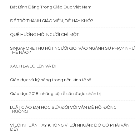
Bất Bình Đẳng Trong Giáo Dục Việt Nam
ĐỂ TRỞ THÀNH GIÁO VIÊN, DỄ HAY KHÓ?
QUÊ HƯƠNG MỖI NGƯỜI CHỈ MỘT….
SINGAPORE THU HÚT NGƯỜI GIỎI VÀO NGÀNH SƯ PHẠM NHƯ
THẾ NÀO?
XÁCH BA LÔ LÊN VÀ ĐI
Giáo dục và kỹ năng trong nền kinh tế số
Giáo dục 2018: những cội rễ cần được chẩn trị
LUẬT GIÁO ĐẠI HỌC SỬA ĐỔI VỚI VẤN ĐỀ HỘI ĐỒNG
TRƯỜNG
VÌ LỢI NHUẬN HAY KHÔNG VÌ LỢI NHUẬN: ĐÓ CÓ PHẢI VẤN
ĐỀ?