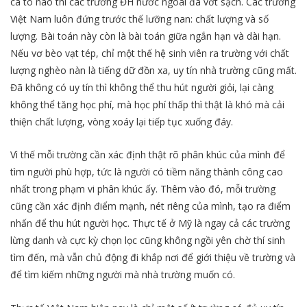
cá to nào thì các trường ĐH nước ngoài đã vớt sạch. Các trường
Việt Nam luôn đứng trước thế lưỡng nan: chất lượng và số
lượng. Bài toán này còn là bài toán giữa ngắn hạn và dài hạn.
Nếu vơ bèo vạt tép, chỉ một thế hệ sinh viên ra trường với chất
lượng nghèo nàn là tiếng dữ đồn xa, uy tín nhà trường cũng mất.
Đã không có uy tín thì không thể thu hút người giỏi, lại càng
không thể tăng học phí, mà học phí thấp thì thật là khó mà cải
thiện chất lượng, vòng xoáy lại tiếp tục xuống đáy.
Vì thế mỗi trường cần xác định thật rõ phân khúc của mình để
tìm người phù hợp, tức là người có tiềm năng thành công cao
nhất trong phạm vi phân khúc ấy. Thêm vào đó, mỗi trường
cũng cần xác định điểm mạnh, nét riêng của mình, tạo ra điểm
nhấn để thu hút người học. Thực tế ở Mỹ là ngay cả các trường
lừng danh và cực kỳ chọn lọc cũng không ngồi yên chờ thí sinh
tìm đến, mà vẫn chủ động đi khắp nơi để giới thiệu về trường và
để tìm kiếm những người mà nhà trường muốn có.