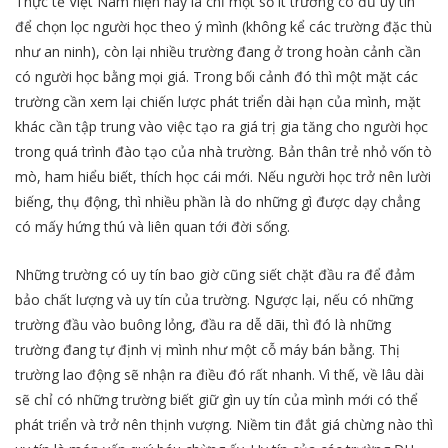
Thực tế Việt Nam hiện nay là chỉ một số ít trường có đủ uy tín
để chọn lọc người học theo ý mình (không kể các trường đặc thù
như an ninh), còn lại nhiều trường đang ở trong hoàn cảnh cần
có người học bằng mọi giá. Trong bối cảnh đó thì một mặt các
trường cần xem lại chiến lược phát triển dài hạn của mình, mặt
khác cần tập trung vào việc tạo ra giá trị gia tăng cho người học
trong quá trình đào tạo của nhà trường. Bản thân trẻ nhỏ vốn tò
mò, ham hiểu biết, thích học cái mới. Nếu người học trở nên lười
biếng, thụ động, thì nhiều phần là do những gì được dạy chẳng
có mấy hứng thú và liên quan tới đời sống.
Những trường có uy tín bao giờ cũng siết chặt đầu ra để đảm
bảo chất lượng và uy tín của trường. Ngược lại, nếu có những
trường đầu vào buông lỏng, đầu ra dễ dãi, thì đó là những
trường đang tự định vị mình như một cỗ máy bán bằng. Thị
trường lao động sẽ nhận ra điều đó rất nhanh. Vì thế, về lâu dài
sẽ chỉ có những trường biết giữ gìn uy tín của mình mới có thể
phát triển và trở nên thịnh vượng. Niềm tin đắt giá chừng nào thì