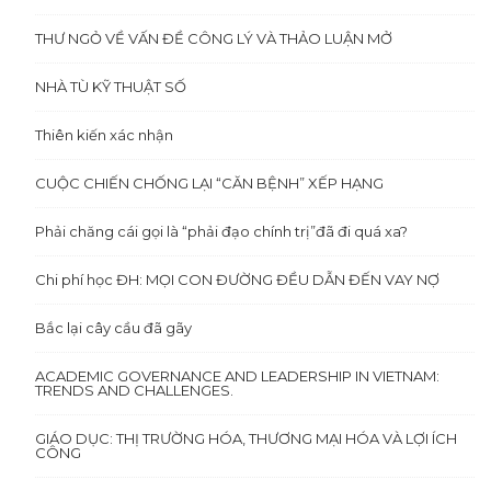
THƯ NGỎ VỀ VẤN ĐỀ CÔNG LÝ VÀ THẢO LUẬN MỞ
NHÀ TÙ KỸ THUẬT SỐ
Thiên kiến xác nhận
CUỘC CHIẾN CHỐNG LẠI “CĂN BỆNH” XẾP HẠNG
Phải chăng cái gọi là “phải đạo chính trị”đã đi quá xa?
Chi phí học ĐH: MỌI CON ĐƯỜNG ĐỀU DẪN ĐẾN VAY NỢ
Bắc lại cây cầu đã gãy
ACADEMIC GOVERNANCE AND LEADERSHIP IN VIETNAM:
TRENDS AND CHALLENGES.
GIÁO DỤC: THỊ TRƯỜNG HÓA, THƯƠNG MẠI HÓA VÀ LỢI ÍCH
CÔNG