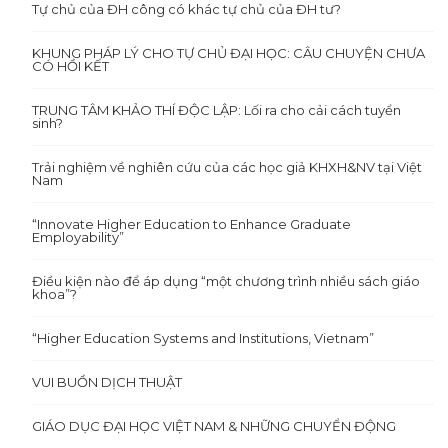
Tự chủ của ĐH công có khác tự chủ của ĐH tư?
KHUNG PHÁP LÝ CHO TỰ CHỦ ĐẠI HỌC: CÂU CHUYỆN CHƯA
CÓ HỒI KẾT
TRUNG TÂM KHẢO THÍ ĐỘC LẬP: Lối ra cho cải cách tuyển
sinh?
Trải nghiệm về nghiên cứu của các học giả KHXH&NV tại Việt
Nam
“Innovate Higher Education to Enhance Graduate
Employability”
Điều kiện nào để áp dụng “một chương trình nhiều sách giáo
khoa”?
“Higher Education Systems and Institutions, Vietnam”
VUI BUỒN DỊCH THUẬT
GIÁO DỤC ĐẠI HỌC VIỆT NAM & NHỮNG CHUYỂN ĐỘNG