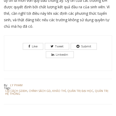
uy tín là món vốn quý báu chừng ấy. Uy tín của các trường ĐH
được quyết định bởi chất lượng kết quả đầu ra của sinh viên. Vì
thế, cần nghĩ tới điều này khi xác định các phương thức tuyển
sinh, và thật đáng tiếc nếu các trường không sử dụng quyền tự
chủ mà họ đã có.
Like
Tweet
Submit
Linkedin
By:
LY PHAM
Tags:
CẢI CÁCH GDĐH
,
CHÍNH SÁCH GD
,
KHẢO THÍ
,
QUẢN TRỊ ĐẠI HỌC
,
QUẢN TRỊ
HỆ THỐNG