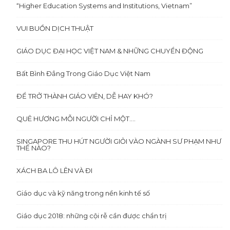
“Higher Education Systems and Institutions, Vietnam”
VUI BUỒN DỊCH THUẬT
GIÁO DỤC ĐẠI HỌC VIỆT NAM & NHỮNG CHUYỂN ĐỘNG
Bất Bình Đẳng Trong Giáo Dục Việt Nam
ĐỂ TRỞ THÀNH GIÁO VIÊN, DỄ HAY KHÓ?
QUÊ HƯƠNG MỖI NGƯỜI CHỈ MỘT….
SINGAPORE THU HÚT NGƯỜI GIỎI VÀO NGÀNH SƯ PHẠM NHƯ
THẾ NÀO?
XÁCH BA LÔ LÊN VÀ ĐI
Giáo dục và kỹ năng trong nền kinh tế số
Giáo dục 2018: những cội rễ cần được chẩn trị