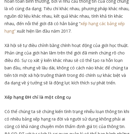
hoàn toàn bình thường, bởi vì nhu cầu thông tin của công chúng
là vô cùng đa dạng. Tiêu chí khác nhau, phương pháp khác nhau,
nguồn dữ liệu khác nhau, kết quả khác nhau, tính khả tín khác
nhau, đến nỗi thế giới đã có hẳn bảng “
xếp hạng các bảng xếp
hạng”
xuất hiện lần đầu năm 2017.
Xã hội sẽ tự điều chỉnh bằng chính hoạt động của giới học thuật.
Phản ứng của giới hàn lâm trên thế giới đã minh chứng rõ cho
điều đó. Sự cọ xát ý kiến khác nhau sẽ có thể tạo ra hỗn loạn
ban đầu, nhưng về lâu dài, không có cách nào khác để chúng ta
tiến tới một xã hội trưởng thành trong đó chính sự khác biệt và
đa dạng về ý tưởng sẽ là động lực kích thích sự phát triển.
Xếp hạng ĐH chỉ là một công cụ
Có thể chúng ta sẽ chứng kiến tình trạng nhiễu loạn thông tin khi
có nhiều bảng xếp hạng ra đời và người sử dụng không phải ai
cũng có khả năng chuyên môn thẩm định giá trị của thông tin.
Bộ GD-ĐT với tư cách là cơ quan quản lý có thể ban hành những