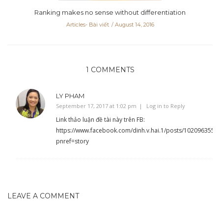
Ranking makes no sense without differentiation
Articles- Bài viết
August 14, 2016
1 COMMENTS
LY PHAM
September 17, 2017 at 1:02 pm
Log in to Reply
Link thảo luận đề tài này trên FB:
https://www.facebook.com/dinh.v.hai.1/posts/102096355
pnref=story
LEAVE A COMMENT