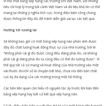
Vì thế một bảng xếp hạng các trường ĐH Việt Nam, với những
tiêu chí hợp lý trong bối cảnh Việt Nam và dữ liệu khả tín có thể
mang lại những ý nghĩa tích cực, trong điều kiện công chúng
được thông tin đầy đủ để tránh diễn giải sai lạc các kết quả.
Hướng tới tương lai
Sẽ không bao giờ có một bảng xếp hạng nào phản ánh được
đầy đủ chất lượng họat động thực sự của nhà trường, bởi lẽ
“không phải cái gì đo được cũng đều đáng phải đo, và không
phải cái gì đáng phải đo ta cũng đều có thể đo lường được”. Vì
thế quy tất cả sứ mạng và hoạt động của nhà trường vào một
vài thước đo/chỉ số là chuyện bất khả, chưa nói đến bản chất
cực kỳ đa dạng của các trường trong một hệ thống.
Các bên liên quan cần hiểu rõ nguyên tắc ấy trước khi bàn đến
bảng xếp hạng hay bất cứ kết quả xếp hạng nào.
Có lẽ,
điều kiện tiên quyết
cho giá trị của một bảng xếp hạng là