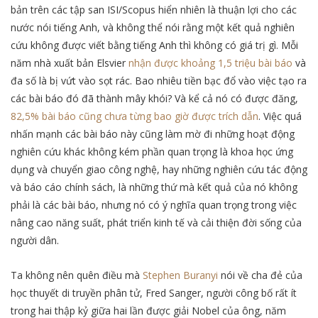
bản trên các tập san ISI/Scopus hiển nhiên là thuận lợi cho các
nước nói tiếng Anh, và không thể nói rằng một kết quả nghiên
cứu không được viết bằng tiếng Anh thì không có giá trị gì. Mỗi
năm nhà xuất bản Elsvier
nhận được khoảng 1,5 triệu bài báo
và
đa số là bị vứt vào sọt rác. Bao nhiêu tiền bạc đổ vào việc tạo ra
các bài báo đó đã thành mây khói? Và kể cả nó có được đăng,
82,5% bài báo cũng chưa từng bao giờ được trích dẫn
. Việc quá
nhấn mạnh các bài báo này cũng làm mờ đi những hoạt động
nghiên cứu khác không kém phần quan trọng là khoa học ứng
dụng và chuyển giao công nghệ, hay những nghiên cứu tác động
và báo cáo chính sách, là những thứ mà kết quả của nó không
phải là các bài báo, nhưng nó có ý nghĩa quan trọng trong việc
nâng cao năng suất, phát triển kinh tế và cải thiện đời sống của
người dân.
Ta không nên quên điều mà
Stephen Buranyi
nói về cha đẻ của
học thuyết di truyền phân tử, Fred Sanger, người công bố rất ít
trong hai thập kỷ giữa hai lần được giải Nobel của ông, năm