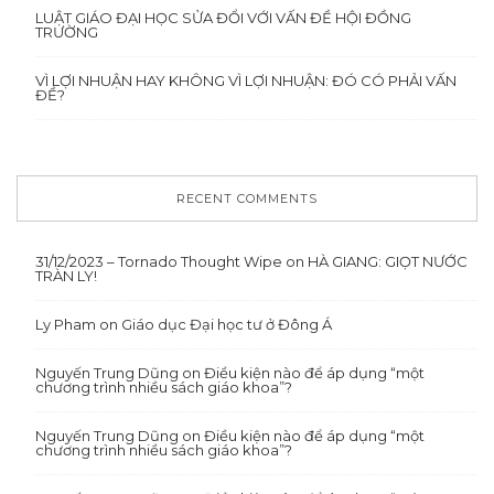
LUẬT GIÁO ĐẠI HỌC SỬA ĐỔI VỚI VẤN ĐỀ HỘI ĐỒNG
TRƯỜNG
VÌ LỢI NHUẬN HAY KHÔNG VÌ LỢI NHUẬN: ĐÓ CÓ PHẢI VẤN
ĐỀ?
RECENT COMMENTS
31/12/2023 – Tornado Thought Wipe
on
HÀ GIANG: GIỌT NƯỚC
TRÀN LY!
Ly Pham
on
Giáo dục Đại học tư ở Đông Á
Nguyến Trung Dũng
on
Điều kiện nào để áp dụng “một
chương trình nhiều sách giáo khoa”?
Nguyến Trung Dũng
on
Điều kiện nào để áp dụng “một
chương trình nhiều sách giáo khoa”?