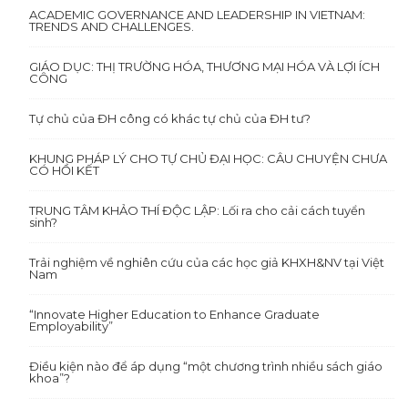
ACADEMIC GOVERNANCE AND LEADERSHIP IN VIETNAM:
TRENDS AND CHALLENGES.
GIÁO DỤC: THỊ TRƯỜNG HÓA, THƯƠNG MẠI HÓA VÀ LỢI ÍCH
CÔNG
Tự chủ của ĐH công có khác tự chủ của ĐH tư?
KHUNG PHÁP LÝ CHO TỰ CHỦ ĐẠI HỌC: CÂU CHUYỆN CHƯA
CÓ HỒI KẾT
TRUNG TÂM KHẢO THÍ ĐỘC LẬP: Lối ra cho cải cách tuyển
sinh?
Trải nghiệm về nghiên cứu của các học giả KHXH&NV tại Việt
Nam
“Innovate Higher Education to Enhance Graduate
Employability”
Điều kiện nào để áp dụng “một chương trình nhiều sách giáo
khoa”?