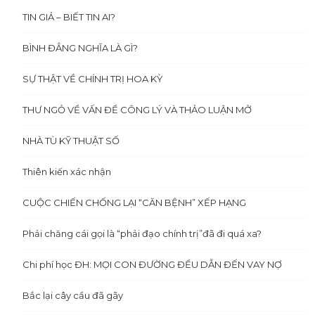
TIN GIẢ – BIẾT TIN AI?
BÌNH ĐẲNG NGHĨA LÀ GÌ?
SỰ THẬT VỀ CHÍNH TRỊ HOA KỲ
THƯ NGỎ VỀ VẤN ĐỀ CÔNG LÝ VÀ THẢO LUẬN MỞ
NHÀ TÙ KỸ THUẬT SỐ
Thiên kiến xác nhận
CUỘC CHIẾN CHỐNG LẠI “CĂN BỆNH” XẾP HẠNG
Phải chăng cái gọi là “phải đạo chính trị”đã đi quá xa?
Chi phí học ĐH: MỌI CON ĐƯỜNG ĐỀU DẪN ĐẾN VAY NỢ
Bắc lại cây cầu đã gãy