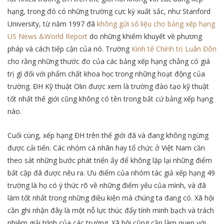
hạng, trong đó có những trường cực kỳ xuất sắc, như Stanford
University, từ năm 1997 đã
không gửi số liệu cho bảng xếp hạng
US News &World Report
do những khiếm khuyết về phương
pháp và cách tiếp cận của nó. Trường
Kinh tế Chính trị Luân Đôn
cho rằng những thước đo của các bảng xếp hạng chẳng có giá
trị gì đối với phẩm chất khoa học trong những hoạt động của
trường. ĐH Kỹ thuật Olin được xem là trường đào tạo kỹ thuật
tốt nhất thế giới cũng không có tên trong bất cứ bảng xếp hạng
nào.
Cuối cùng, xếp hạng ĐH trên thế giới đã và đang không ngừng
được cải tiến. Các nhóm cá nhân hay tổ chức ở Việt Nam cần
theo sát những bước phát triển ấy để không lặp lại những điểm
bất cập đã được nêu ra. Ưu điểm của nhóm tác giả xếp hạng 49
trường là họ có ý thức rõ về những điểm yếu của mình, và đã
làm tốt nhất trong những điều kiện mà chúng ta đang có. Xã hội
cần ghi nhận đây là một nỗ lực thúc đẩy tính minh bạch và trách
nhiệm giải trình của các trường. Xã hội cũng cần làm quen với