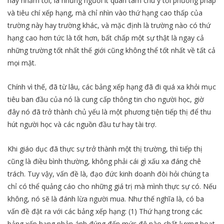
này nhắm tới, là những người ít quan tâm chú ý tới phương pháp
và tiêu chí xếp hạng, mà chỉ nhìn vào thứ hạng cao thấp của
trường này hay trường khác, và mặc định là trường nào có thứ
hạng cao hơn tức là tốt hơn, bất chấp một sự thật là ngay cả
những trường tốt nhất thế giới cũng không thể tốt nhất về tất cả
mọi mặt.
Chính vì thế, đã từ lâu, các bảng xếp hạng đã đi quá xa khỏi mục
tiêu ban đầu của nó là cung cấp thông tin cho người học, giờ
đây nó đã trở thành chủ yếu là một phương tiện tiếp thị để thu
hút người học và các nguồn đầu tư hay tài trợ.
Khi giáo dục đã thực sự trở thành một thị trường, thì tiếp thị
cũng là điều bình thường, không phải cái gì xấu xa đáng chê
trách. Tuy vậy, vấn đề là, đạo đức kinh doanh đòi hỏi chúng ta
chỉ có thể quảng cáo cho những giá trị mà mình thực sự có. Nếu
không, nó sẽ là đánh lừa người mua. Như thế nghĩa là, có ba
vấn đề đặt ra với các bảng xếp hạng: (1) Thứ hạng trong các
bảng xếp hạng phản ánh đúng đến mức độ nào chất lượng hoạt