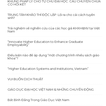
KHUNG PHÁP LÝ CHO TỰ CHỦ ĐẠI HỌC: CÂU CHUYỆN CHƯA
CÓ HỒI KẾT
TRUNG TÂM KHẢO THÍ ĐỘC LẬP: Lối ra cho cải cách tuyển
sinh?
Trải nghiệm về nghiên cứu của các học giả KHXH&NV tại Việt
Nam
“Innovate Higher Education to Enhance Graduate
Employability”
Điều kiện nào để áp dụng “một chương trình nhiều sách giáo
khoa”?
“Higher Education Systems and Institutions, Vietnam”
VUI BUỒN DỊCH THUẬT
GIÁO DỤC ĐẠI HỌC VIỆT NAM & NHỮNG CHUYỂN ĐỘNG
Bất Bình Đẳng Trong Giáo Dục Việt Nam