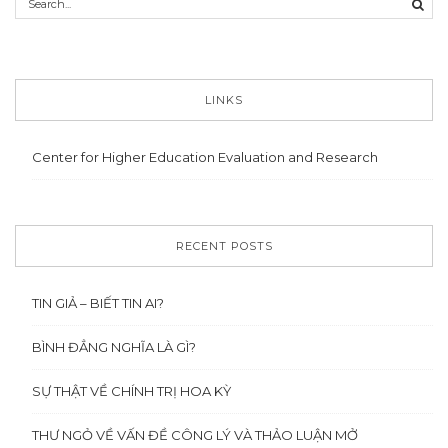
LINKS
Center for Higher Education Evaluation and Research
RECENT POSTS
TIN GIẢ – BIẾT TIN AI?
BÌNH ĐẲNG NGHĨA LÀ GÌ?
SỰ THẬT VỀ CHÍNH TRỊ HOA KỲ
THƯ NGỎ VỀ VẤN ĐỀ CÔNG LÝ VÀ THẢO LUẬN MỞ