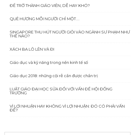
ĐỂ TRỞ THÀNH GIÁO VIÊN, DỄ HAY KHÓ?
QUÊ HƯƠNG MỖI NGƯỜI CHỈ MỘT….
SINGAPORE THU HÚT NGƯỜI GIỎI VÀO NGÀNH SƯ PHẠM NHƯ
THẾ NÀO?
XÁCH BA LÔ LÊN VÀ ĐI
Giáo dục và kỹ năng trong nền kinh tế số
Giáo dục 2018: những cội rễ cần được chẩn trị
LUẬT GIÁO ĐẠI HỌC SỬA ĐỔI VỚI VẤN ĐỀ HỘI ĐỒNG
TRƯỜNG
VÌ LỢI NHUẬN HAY KHÔNG VÌ LỢI NHUẬN: ĐÓ CÓ PHẢI VẤN
ĐỀ?