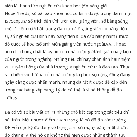
biến là thành tích nghiên cứu khoa học (đo bằng giải
Nobel/Fields, số bài báo khoa học có bình duyệt trong danh mục
ISI/Scopus/ số trích dẫn tính trên đầu giảng viên, số bằng sáng
chế…); kết quả/chất lượng đào tạo (số giảng viên có bằng tiến
sĩ, số nghiên cứu sinh hay bằng tiến sĩ đã cấp hàng năm); mức
độ quốc tế hóa (số sinh viên/giảng viên nước ngoài,v.v.), hoặc
tiêu chí chung nhất là uy tín của nhà trường (đánh giá qua ý kiến
của người trong ngành). Những tiêu chí này phản ánh hai nhiệm
vụ truyền thống của nhà trường là nghiên cứu và đào tạo. Thực
ra, nhiệm vụ thứ ba của nhà trường là phục vụ cộng đồng đang
ngày càng được nhấn mạnh, nhưng đã rất ít được đề cập đến
trong các bảng xếp hạng. Lý do có thể là vì nó không dễ đo
lường.
Đã có vô số bài viết chỉ ra những chỗ bất cập trong các tiêu chí
nói trên. Một nhược điểm quan trọng, là nó đã đo các trường
ĐH vốn cực kỳ đa dạng về trọng tâm sứ mạng bằng một thước
đo chung, vì thế nó đã không thể hiện được những thành tựu