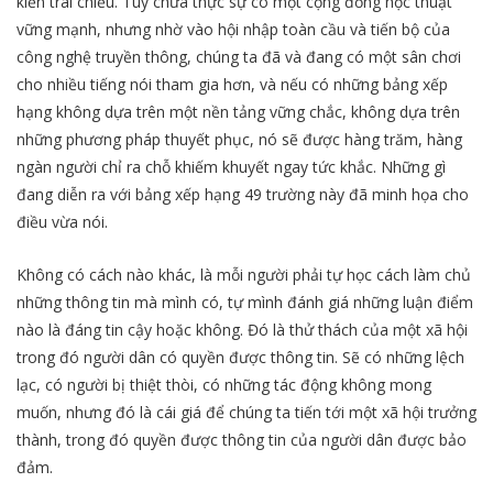
kiến trái chiều. Tuy chưa thực sự có một cộng đồng học thuật
vững mạnh, nhưng nhờ vào hội nhập toàn cầu và tiến bộ của
công nghệ truyền thông, chúng ta đã và đang có một sân chơi
cho nhiều tiếng nói tham gia hơn, và nếu có những bảng xếp
hạng không dựa trên một nền tảng vững chắc, không dựa trên
những phương pháp thuyết phục, nó sẽ được hàng trăm, hàng
ngàn người chỉ ra chỗ khiếm khuyết ngay tức khắc. Những gì
đang diễn ra với bảng xếp hạng 49 trường này đã minh họa cho
điều vừa nói.
Không có cách nào khác, là mỗi người phải tự học cách làm chủ
những thông tin mà mình có, tự mình đánh giá những luận điểm
nào là đáng tin cậy hoặc không. Đó là thử thách của một xã hội
trong đó người dân có quyền được thông tin. Sẽ có những lệch
lạc, có người bị thiệt thòi, có những tác động không mong
muốn, nhưng đó là cái giá để chúng ta tiến tới một xã hội trưởng
thành, trong đó quyền được thông tin của người dân được bảo
đảm.