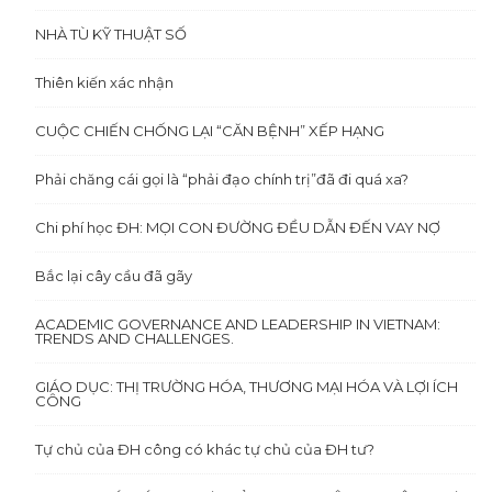
NHÀ TÙ KỸ THUẬT SỐ
Thiên kiến xác nhận
CUỘC CHIẾN CHỐNG LẠI “CĂN BỆNH” XẾP HẠNG
Phải chăng cái gọi là “phải đạo chính trị”đã đi quá xa?
Chi phí học ĐH: MỌI CON ĐƯỜNG ĐỀU DẪN ĐẾN VAY NỢ
Bắc lại cây cầu đã gãy
ACADEMIC GOVERNANCE AND LEADERSHIP IN VIETNAM:
TRENDS AND CHALLENGES.
GIÁO DỤC: THỊ TRƯỜNG HÓA, THƯƠNG MẠI HÓA VÀ LỢI ÍCH
CÔNG
Tự chủ của ĐH công có khác tự chủ của ĐH tư?