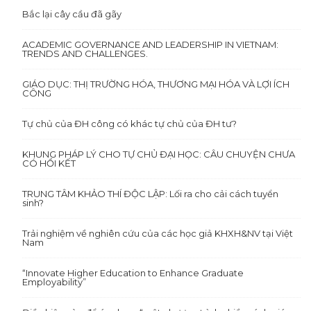
Bắc lại cây cầu đã gãy
ACADEMIC GOVERNANCE AND LEADERSHIP IN VIETNAM:
TRENDS AND CHALLENGES.
GIÁO DỤC: THỊ TRƯỜNG HÓA, THƯƠNG MẠI HÓA VÀ LỢI ÍCH
CÔNG
Tự chủ của ĐH công có khác tự chủ của ĐH tư?
KHUNG PHÁP LÝ CHO TỰ CHỦ ĐẠI HỌC: CÂU CHUYỆN CHƯA
CÓ HỒI KẾT
TRUNG TÂM KHẢO THÍ ĐỘC LẬP: Lối ra cho cải cách tuyển
sinh?
Trải nghiệm về nghiên cứu của các học giả KHXH&NV tại Việt
Nam
“Innovate Higher Education to Enhance Graduate
Employability”