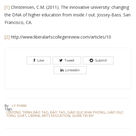
[1]
Christensen, C.M. (2011). The innovative university: changing
the DNA of higher education from inside / out. Jossey-Bass. San
Francisco, CA.
[2]
http://www.liberalartscollegereview.com/articles/10
Like
Tweet
Submit
Linkedin
By:
LY PHAM
Tags:
CHƯƠNG TRÌNH ĐÀO TẠO
,
ĐÀO TẠO
,
GIÁO DỤC KHAI PHÓNG
,
GIÁO DỤC
TỔNG QUÁT
,
LIBERAL ARTS EDUCATION
,
QUẢN TRỊ ĐH