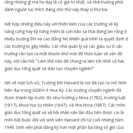
rằng những gì mà họ dạy là có giá trị nhất, và nhà trường phải
dành nguồn lực thích đáng cho thứ này thay vì thứ kia.
Kết hợp những điều này với thiên kiến của các trường về kỹ
năng cứng hay kỹ năng mềm là cơn bão sa thải đang lan rộng ở
nhiều trường ĐH và cao đẳng Nó khiến quá trình ra quyết định ở
các trường bị gây nhiễu. Các nhà quản lý và các giáo sư ở các
trường cần tạo ra một khuôn khổ mới để thảo luận về vấn đề
này, với câu hỏi: “Làm thế nào để chúng ta làm tốt nhất cả hai,
giáo dục tổng quát và đào tạo chuyên ngành?”
Xét về mặt lịch sử, Trường ĐH Harvard là nơi đã tạo ra mô hình
hiện đại trong GDĐH ở Hoa Kỳ. Các trường chuyên ngành đã
được thành lập trước đó như trường y khoa (1782), trường luật
(1817), khoa học tự nhiên (1847), và nha khoa (1867). Các môn
giáo dục tổng quát và xã hội nhân văn lần đầu tiên được coi là
môn bắt buộc đối với sinh viên Harvard chỉ từ cuối những năm
1940. Sinh viên phải đăng ký hơn một phần ba tổng số giờ của