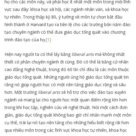
họ cho các môn này, và phải học ít nhất một môn trong mỗi lĩnh
vực sau đây: khoa học xã hội, các ngành nhân văn, và khoa học
tự nhiên. Trong thập kỷ 80, ý tưởng về môn tự chọn bắt đầu
hình thành ở Harvard tạo ra tiền lệ cho các trường bốn năm đào
tạo chuyên ngành có thể đưa giáo dục tổng quát vào chương
trình đào tạo của họ.
[1]
Hiện nay người ta có thể lấy bằng
liberal arts
mà không nhất
thiết có phần chuyên ngành đi cùng. Đó có thể là bằng cử nhân
cao đẳng Nghệ thuật, trong đó 60 tín chỉ đều là các môn thuộc
giáo dục tổng quát. Những người ủng hộ giáo dục tổng quát tin
rằng nó giúp người học có một nền tảng giáo dục rộng và sâu
hơn. Một trường
liberal arts
sẽ hỗ trợ cho việc đào tạo xuyên
ngành và mang lại cho người học một quan điểm rộng lớn hơn
trong khi học tập, nghiên cứu về nghệ thuật. Nói một cách đơn
giản, giáo dục tổng quát không bao giờ chỉ nhấn mạnh một môn
cụ thể, trái lại nó tạo nền tảng cho những hiểu biết rộng rãi hơn
qua nhiều môn trong các lĩnh vực khoa học tự nhiên, khoa học