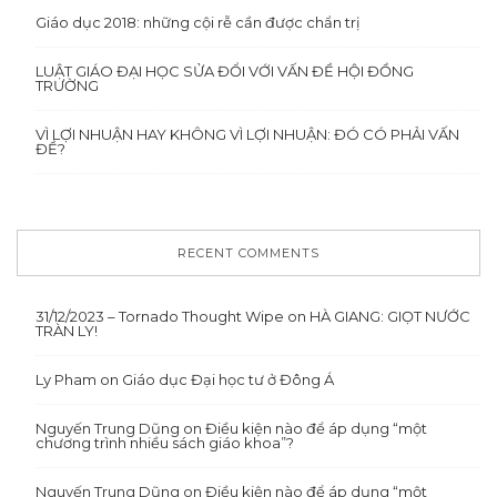
Giáo dục 2018: những cội rễ cần được chẩn trị
LUẬT GIÁO ĐẠI HỌC SỬA ĐỔI VỚI VẤN ĐỀ HỘI ĐỒNG
TRƯỜNG
VÌ LỢI NHUẬN HAY KHÔNG VÌ LỢI NHUẬN: ĐÓ CÓ PHẢI VẤN
ĐỀ?
RECENT COMMENTS
31/12/2023 – Tornado Thought Wipe
on
HÀ GIANG: GIỌT NƯỚC
TRÀN LY!
Ly Pham
on
Giáo dục Đại học tư ở Đông Á
Nguyến Trung Dũng
on
Điều kiện nào để áp dụng “một
chương trình nhiều sách giáo khoa”?
Nguyến Trung Dũng
on
Điều kiện nào để áp dụng “một