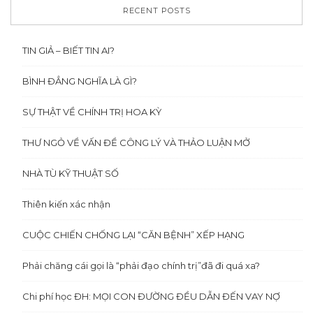
RECENT POSTS
TIN GIẢ – BIẾT TIN AI?
BÌNH ĐẲNG NGHĨA LÀ GÌ?
SỰ THẬT VỀ CHÍNH TRỊ HOA KỲ
THƯ NGỎ VỀ VẤN ĐỀ CÔNG LÝ VÀ THẢO LUẬN MỞ
NHÀ TÙ KỸ THUẬT SỐ
Thiên kiến xác nhận
CUỘC CHIẾN CHỐNG LẠI “CĂN BỆNH” XẾP HẠNG
Phải chăng cái gọi là “phải đạo chính trị”đã đi quá xa?
Chi phí học ĐH: MỌI CON ĐƯỜNG ĐỀU DẪN ĐẾN VAY NỢ