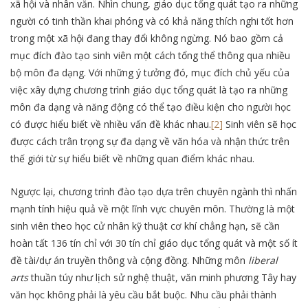
xã hội và nhân văn. Nhìn chung, giáo dục tổng quát tạo ra những
người có tinh thần khai phóng và có khả năng thích nghi tốt hơn
trong một xã hội đang thay đổi không ngừng. Nó bao gồm cả
mục đích đào tạo sinh viên một cách tổng thể thông qua nhiều
bộ môn đa dạng. Với những ý tưởng đó, mục đích chủ yếu của
việc xây dựng chương trình giáo dục tổng quát là tạo ra những
môn đa dạng và năng động có thể tạo điều kiện cho người học
có được hiểu biết về nhiều vấn đề khác nhau.
[2]
Sinh viên sẽ học
được cách trân trọng sự đa dạng về văn hóa và nhận thức trên
thế giới từ sự hiểu biết về những quan điểm khác nhau.
Ngược lại, chương trình đào tạo dựa trên chuyên ngành thì nhấn
mạnh tính hiệu quả về một lĩnh vực chuyên môn. Thường là một
sinh viên theo học cử nhân kỹ thuật cơ khí chẳng hạn, sẽ cần
hoàn tất 136 tín chỉ với 30 tín chỉ giáo dục tổng quát và một số ít
đề tài/dự án truyền thông và cộng đồng. Những môn
liberal
arts
thuần túy như lịch sử nghệ thuật, văn minh phương Tây hay
văn học không phải là yêu cầu bắt buộc. Nhu cầu phải thành