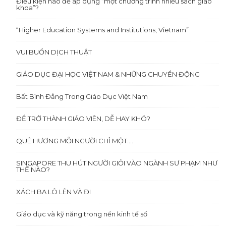
Điều kiện nào để áp dụng “một chương trình nhiều sách giáo
khoa”?
“Higher Education Systems and Institutions, Vietnam”
VUI BUỒN DỊCH THUẬT
GIÁO DỤC ĐẠI HỌC VIỆT NAM & NHỮNG CHUYỂN ĐỘNG
Bất Bình Đẳng Trong Giáo Dục Việt Nam
ĐỂ TRỞ THÀNH GIÁO VIÊN, DỄ HAY KHÓ?
QUÊ HƯƠNG MỖI NGƯỜI CHỈ MỘT….
SINGAPORE THU HÚT NGƯỜI GIỎI VÀO NGÀNH SƯ PHẠM NHƯ
THẾ NÀO?
XÁCH BA LÔ LÊN VÀ ĐI
Giáo dục và kỹ năng trong nền kinh tế số