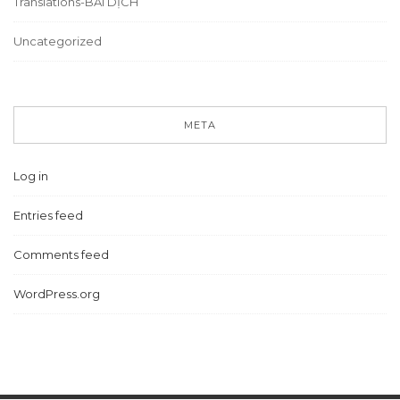
Translations-BÀI DỊCH
Uncategorized
META
Log in
Entries feed
Comments feed
WordPress.org