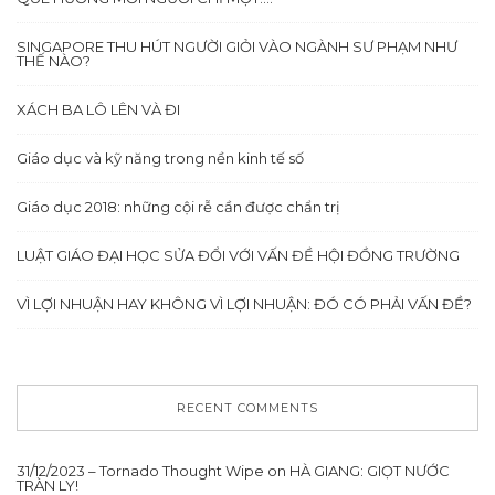
SINGAPORE THU HÚT NGƯỜI GIỎI VÀO NGÀNH SƯ PHẠM NHƯ
THẾ NÀO?
XÁCH BA LÔ LÊN VÀ ĐI
Giáo dục và kỹ năng trong nền kinh tế số
Giáo dục 2018: những cội rễ cần được chẩn trị
LUẬT GIÁO ĐẠI HỌC SỬA ĐỔI VỚI VẤN ĐỀ HỘI ĐỒNG TRƯỜNG
VÌ LỢI NHUẬN HAY KHÔNG VÌ LỢI NHUẬN: ĐÓ CÓ PHẢI VẤN ĐỀ?
RECENT COMMENTS
31/12/2023 – Tornado Thought Wipe
on
HÀ GIANG: GIỌT NƯỚC
TRÀN LY!