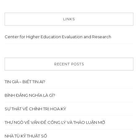
LINKS
Center for Higher Education Evaluation and Research
RECENT POSTS
TIN GIẢ – BIẾT TIN AI?
BÌNH ĐẲNG NGHĨA LÀ GÌ?
SỰ THẬT VỀ CHÍNH TRỊ HOA KỲ
THƯ NGỎ VỀ VẤN ĐỀ CÔNG LÝ VÀ THẢO LUẬN MỞ
NHÀ TÙ KỸ THUẬT SỐ