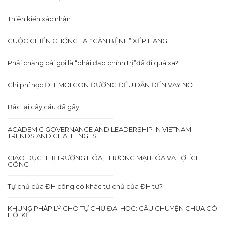
Thiên kiến xác nhận
CUỘC CHIẾN CHỐNG LẠI “CĂN BỆNH” XẾP HẠNG
Phải chăng cái gọi là “phải đạo chính trị”đã đi quá xa?
Chi phí học ĐH: MỌI CON ĐƯỜNG ĐỀU DẪN ĐẾN VAY NỢ
Bắc lại cây cầu đã gãy
ACADEMIC GOVERNANCE AND LEADERSHIP IN VIETNAM:
TRENDS AND CHALLENGES.
GIÁO DỤC: THỊ TRƯỜNG HÓA, THƯƠNG MẠI HÓA VÀ LỢI ÍCH
CÔNG
Tự chủ của ĐH công có khác tự chủ của ĐH tư?
KHUNG PHÁP LÝ CHO TỰ CHỦ ĐẠI HỌC: CÂU CHUYỆN CHƯA CÓ
HỒI KẾT