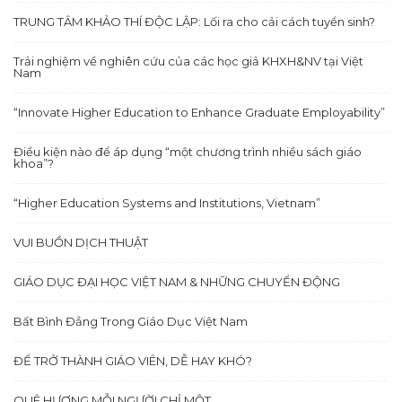
TRUNG TÂM KHẢO THÍ ĐỘC LẬP: Lối ra cho cải cách tuyển sinh?
Trải nghiệm về nghiên cứu của các học giả KHXH&NV tại Việt
Nam
“Innovate Higher Education to Enhance Graduate Employability”
Điều kiện nào để áp dụng “một chương trình nhiều sách giáo
khoa”?
“Higher Education Systems and Institutions, Vietnam”
VUI BUỒN DỊCH THUẬT
GIÁO DỤC ĐẠI HỌC VIỆT NAM & NHỮNG CHUYỂN ĐỘNG
Bất Bình Đẳng Trong Giáo Dục Việt Nam
ĐỂ TRỞ THÀNH GIÁO VIÊN, DỄ HAY KHÓ?
QUÊ HƯƠNG MỖI NGƯỜI CHỈ MỘT….