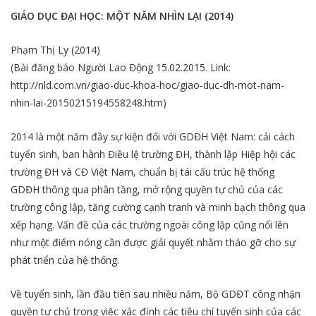
GIÁO DỤC ĐẠI HỌC: MỘT NĂM NHÌN LẠI (2014)
Phạm Thị Ly (2014)
(Bài đăng báo Người Lao Động 15.02.2015. Link:
http://nld.com.vn/giao-duc-khoa-hoc/giao-duc-dh-mot-nam-
nhin-lai-20150215194558248.htm)
2014 là một năm đầy sự kiện đối với GDĐH Việt Nam: cải cách
tuyển sinh, ban hành Điều lệ trường ĐH, thành lập Hiệp hội các
trường ĐH và CĐ Việt Nam, chuẩn bị tái cấu trúc hệ thống
GDĐH thông qua phân tầng, mở rộng quyền tự chủ của các
trường công lập, tăng cường cạnh tranh và minh bạch thông qua
xếp hạng. Vấn đề của các trường ngoài công lập cũng nổi lên
như một điểm nóng cần được giải quyết nhằm tháo gỡ cho sự
phát triển của hệ thống.
Về tuyển sinh, lần đầu tiên sau nhiều năm, Bộ GDĐT công nhận
quyền tự chủ trong việc xác định các tiêu chí tuyển sinh của các