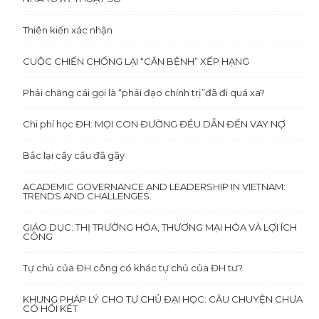
Thiên kiến xác nhận
CUỘC CHIẾN CHỐNG LẠI “CĂN BỆNH” XẾP HẠNG
Phải chăng cái gọi là “phải đạo chính trị”đã đi quá xa?
Chi phí học ĐH: MỌI CON ĐƯỜNG ĐỀU DẪN ĐẾN VAY NỢ
Bắc lại cây cầu đã gãy
ACADEMIC GOVERNANCE AND LEADERSHIP IN VIETNAM:
TRENDS AND CHALLENGES.
GIÁO DỤC: THỊ TRƯỜNG HÓA, THƯƠNG MẠI HÓA VÀ LỢI ÍCH
CÔNG
Tự chủ của ĐH công có khác tự chủ của ĐH tư?
KHUNG PHÁP LÝ CHO TỰ CHỦ ĐẠI HỌC: CÂU CHUYỆN CHƯA
CÓ HỒI KẾT