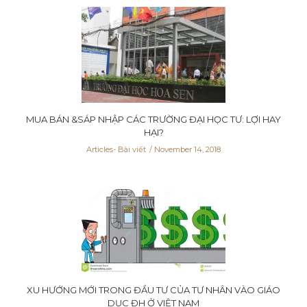
MUA BÁN &SÁP NHẬP CÁC TRƯỜNG ĐẠI HỌC TƯ: LỢI HAY
HẠI?
Articles- Bài viết
November 14, 2018
XU HƯỚNG MỚI TRONG ĐẦU TƯ CỦA TƯ NHÂN VÀO GIÁO
DỤC ĐH Ở VIỆT NAM