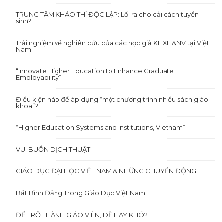
TRUNG TÂM KHẢO THÍ ĐỘC LẬP: Lối ra cho cải cách tuyển
sinh?
Trải nghiệm về nghiên cứu của các học giả KHXH&NV tại Việt
Nam
“Innovate Higher Education to Enhance Graduate
Employability”
Điều kiện nào để áp dụng “một chương trình nhiều sách giáo
khoa”?
“Higher Education Systems and Institutions, Vietnam”
VUI BUỒN DỊCH THUẬT
GIÁO DỤC ĐẠI HỌC VIỆT NAM & NHỮNG CHUYỂN ĐỘNG
Bất Bình Đẳng Trong Giáo Dục Việt Nam
ĐỂ TRỞ THÀNH GIÁO VIÊN, DỄ HAY KHÓ?