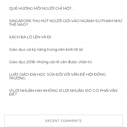
QUÊ HƯƠNG MỖI NGƯỜI CHỈ MỘT….
SINGAPORE THU HÚT NGƯỜI GIỎI VÀO NGÀNH SƯ PHẠM NHƯ
THẾ NÀO?
XÁCH BA LÔ LÊN VÀ ĐI
Giáo dục và kỹ năng trong nền kinh tế số
Giáo dục 2018: những cội rễ cần được chẩn trị
LUẬT GIÁO ĐẠI HỌC SỬA ĐỔI VỚI VẤN ĐỀ HỘI ĐỒNG
TRƯỜNG
VÌ LỢI NHUẬN HAY KHÔNG VÌ LỢI NHUẬN: ĐÓ CÓ PHẢI VẤN
ĐỀ?
RECENT COMMENTS