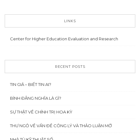
LINKS
Center for Higher Education Evaluation and Research
RECENT POSTS
TIN GIẢ – BIẾT TIN AI?
BÌNH ĐẲNG NGHĨA LÀ GÌ?
SỰ THẬT VỀ CHÍNH TRỊ HOA KỲ
THƯ NGỎ VỀ VẤN ĐỀ CÔNG LÝ VÀ THẢO LUẬN MỞ
NHÀ TÙ KỸ THUẬT SỐ