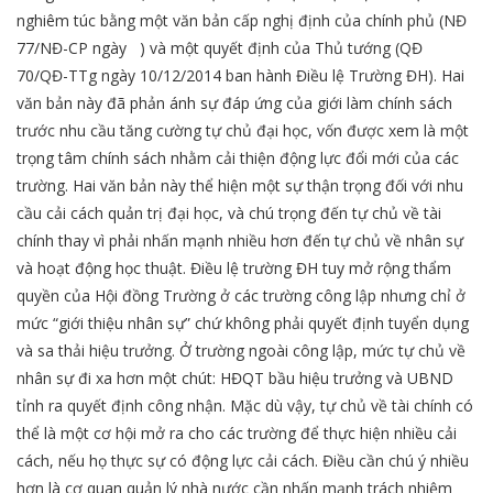
nghiêm túc bằng một văn bản cấp nghị định của chính phủ (NĐ
77/NĐ-CP ngày ) và một quyết định của Thủ tướng (QĐ
70/QĐ-TTg ngày 10/12/2014 ban hành Điều lệ Trường ĐH). Hai
văn bản này đã phản ánh sự đáp ứng của giới làm chính sách
trước nhu cầu tăng cường tự chủ đại học, vốn được xem là một
trọng tâm chính sách nhằm cải thiện động lực đổi mới của các
trường. Hai văn bản này thể hiện một sự thận trọng đối với nhu
cầu cải cách quản trị đại học, và chú trọng đến tự chủ về tài
chính thay vì phải nhấn mạnh nhiều hơn đến tự chủ về nhân sự
và hoạt động học thuật. Điều lệ trường ĐH tuy mở rộng thẩm
quyền của Hội đồng Trường ở các trường công lập nhưng chỉ ở
mức “giới thiệu nhân sự” chứ không phải quyết định tuyển dụng
và sa thải hiệu trưởng. Ở trường ngoài công lập, mức tự chủ về
nhân sự đi xa hơn một chút: HĐQT bầu hiệu trưởng và UBND
tỉnh ra quyết định công nhận. Mặc dù vậy, tự chủ về tài chính có
thể là một cơ hội mở ra cho các trường để thực hiện nhiều cải
cách, nếu họ thực sự có động lực cải cách. Điều cần chú ý nhiều
hơn là cơ quan quản lý nhà nước cần nhấn mạnh trách nhiệm