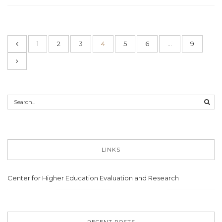
1
2
3
4
5
6
…
9
LINKS
Center for Higher Education Evaluation and Research
RECENT POSTS