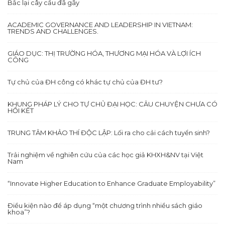
Bắc lại cây cầu đã gãy
ACADEMIC GOVERNANCE AND LEADERSHIP IN VIETNAM:
TRENDS AND CHALLENGES.
GIÁO DỤC: THỊ TRƯỜNG HÓA, THƯƠNG MẠI HÓA VÀ LỢI ÍCH
CÔNG
Tự chủ của ĐH công có khác tự chủ của ĐH tư?
KHUNG PHÁP LÝ CHO TỰ CHỦ ĐẠI HỌC: CÂU CHUYỆN CHƯA CÓ
HỒI KẾT
TRUNG TÂM KHẢO THÍ ĐỘC LẬP: Lối ra cho cải cách tuyển sinh?
Trải nghiệm về nghiên cứu của các học giả KHXH&NV tại Việt
Nam
“Innovate Higher Education to Enhance Graduate Employability”
Điều kiện nào để áp dụng “một chương trình nhiều sách giáo
khoa”?