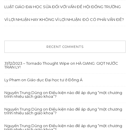
LUẬT GIÁO ĐẠI HỌC SỬA ĐỔI VỚI VẤN ĐỀ HỘI ĐỒNG TRƯỜNG
VÌ LỢI NHUẬN HAY KHÔNG VÌ LỢI NHUẬN: ĐÓ CÓ PHẢI VẤN ĐỀ?
RECENT COMMENTS
31/12/2023 – Tornado Thought Wipe
on
HÀ GIANG: GIỌT NƯỚC
TRÀN LY!
Ly Pham
on
Giáo dục Đại học tư ở Đông Á
Nguyến Trung Dũng
on
Điều kiện nào để áp dụng “một chương
trình nhiều sách giáo khoa”?
Nguyến Trung Dũng
on
Điều kiện nào để áp dụng “một chương
trình nhiều sách giáo khoa”?
Nguyến Trung Dũng
on
Điều kiện nào để áp dụng “một chương
trình nhiều sách giáo khoa”?