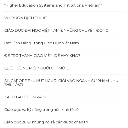
“Higher Education Systems and Institutions, Vietnam”
VUI BUỒN DỊCH THUẬT
GIÁO DỤC ĐẠI HỌC VIỆT NAM & NHỮNG CHUYỂN ĐỘNG
Bất Bình Đẳng Trong Giáo Dục Việt Nam
ĐỂ TRỞ THÀNH GIÁO VIÊN, DỄ HAY KHÓ?
QUÊ HƯƠNG MỖI NGƯỜI CHỈ MỘT….
SINGAPORE THU HÚT NGƯỜI GIỎI VÀO NGÀNH SƯ PHẠM NHƯ
THẾ NÀO?
XÁCH BA LÔ LÊN VÀ ĐI
Giáo dục và kỹ năng trong nền kinh tế số
Giáo dục 2018: những cội rễ cần được chẩn trị