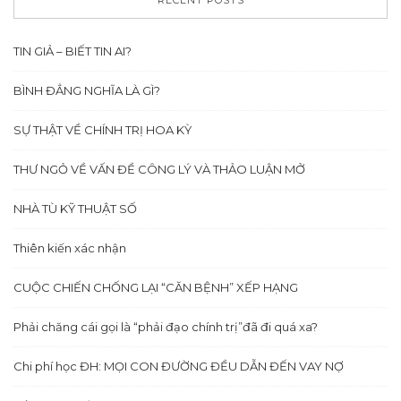
TIN GIẢ – BIẾT TIN AI?
BÌNH ĐẲNG NGHĨA LÀ GÌ?
SỰ THẬT VỀ CHÍNH TRỊ HOA KỲ
THƯ NGỎ VỀ VẤN ĐỀ CÔNG LÝ VÀ THẢO LUẬN MỞ
NHÀ TÙ KỸ THUẬT SỐ
Thiên kiến xác nhận
CUỘC CHIẾN CHỐNG LẠI “CĂN BỆNH” XẾP HẠNG
Phải chăng cái gọi là “phải đạo chính trị”đã đi quá xa?
Chi phí học ĐH: MỌI CON ĐƯỜNG ĐỀU DẪN ĐẾN VAY NỢ