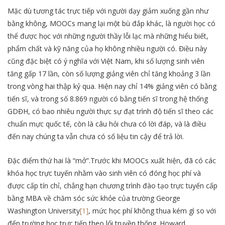
Mặc dù tương tác trực tiếp với người dạy giảm xuống gần như
bằng không, MOOCs mang lại một bù đắp khác, là người học có
thể được học với những người thầy lỗi lạc mà những hiểu biết,
phẩm chất và kỹ năng của họ không nhiều người có. Điều này
cũng đặc biệt có ý nghĩa với Việt Nam, khi số lượng sinh viên
tăng gấp 17 lần, còn số lượng giảng viên chỉ tăng khoảng 3 lần
trong vòng hai thập kỷ qua. Hiện nay chỉ 14% giảng viên có bằng
tiến sĩ, và trong số 8.869 người có bằng tiến sĩ trong hệ thống
GDĐH, có bao nhiêu người thực sự đạt trình độ tiến sĩ theo các
chuẩn mực quốc tế, còn là câu hỏi chưa có lời đáp, và là điều
đến nay chúng ta vẫn chưa có số liệu tin cậy để trả lời.
Đặc điểm thứ hai là “mở”.Trước khi MOOCs xuất hiện, đã có các
khóa học trực tuyến nhằm vào sinh viên có đóng học phí và
được cấp tín chỉ, chẳng hạn chương trình đào tạo trực tuyến cấp
bằng MBA về chăm sóc sức khỏe của trường George
Washington University
[1]
, mức học phí không thua kém gì so với
đến trường học trực tiếp theo lối truyền thống. Howard