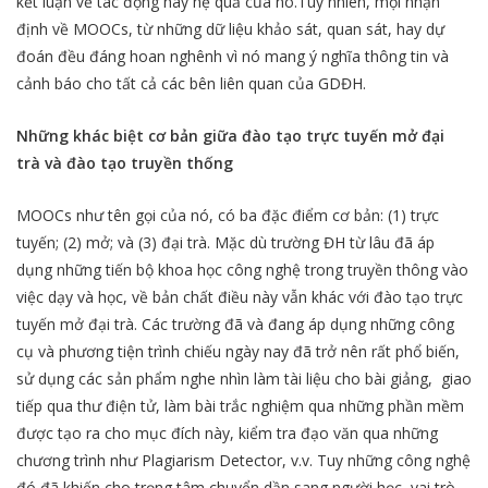
kết luận về tác động hay hệ quả của nó.Tuy nhiên, mọi nhận
định về MOOCs, từ những dữ liệu khảo sát, quan sát, hay dự
đoán đều đáng hoan nghênh vì nó mang ý nghĩa thông tin và
cảnh báo cho tất cả các bên liên quan của GDĐH.
Những khác biệt cơ bản giữa đào tạo trực tuyến mở đại
trà và đào tạo truyền thống
MOOCs như tên gọi của nó, có ba đặc điểm cơ bản: (1) trực
tuyến; (2) mở; và (3) đại trà. Mặc dù trường ĐH từ lâu đã áp
dụng những tiến bộ khoa học công nghệ trong truyền thông vào
việc dạy và học, về bản chất điều này vẫn khác với đào tạo trực
tuyến mở đại trà. Các trường đã và đang áp dụng những công
cụ và phương tiện trình chiếu ngày nay đã trở nên rất phổ biến,
sử dụng các sản phẩm nghe nhìn làm tài liệu cho bài giảng, giao
tiếp qua thư điện tử, làm bài trắc nghiệm qua những phần mềm
được tạo ra cho mục đích này, kiểm tra đạo văn qua những
chương trình như Plagiarism Detector, v.v. Tuy những công nghệ
đó đã khiến cho trọng tâm chuyển dần sang người học, vai trò