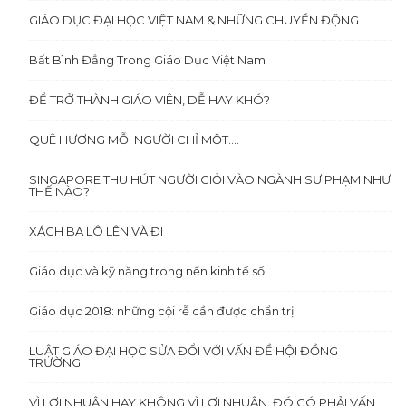
GIÁO DỤC ĐẠI HỌC VIỆT NAM & NHỮNG CHUYỂN ĐỘNG
Bất Bình Đẳng Trong Giáo Dục Việt Nam
ĐỂ TRỞ THÀNH GIÁO VIÊN, DỄ HAY KHÓ?
QUÊ HƯƠNG MỖI NGƯỜI CHỈ MỘT….
SINGAPORE THU HÚT NGƯỜI GIỎI VÀO NGÀNH SƯ PHẠM NHƯ
THẾ NÀO?
XÁCH BA LÔ LÊN VÀ ĐI
Giáo dục và kỹ năng trong nền kinh tế số
Giáo dục 2018: những cội rễ cần được chẩn trị
LUẬT GIÁO ĐẠI HỌC SỬA ĐỔI VỚI VẤN ĐỀ HỘI ĐỒNG
TRƯỜNG
VÌ LỢI NHUẬN HAY KHÔNG VÌ LỢI NHUẬN: ĐÓ CÓ PHẢI VẤN