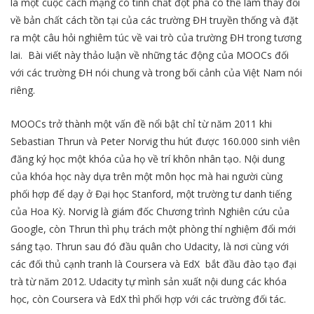
là một cuộc cách mạng có tính chất đột phá có thể làm thay đổi
về bản chất cách tồn tại của các trường ĐH truyền thống và đặt
ra một câu hỏi nghiêm túc về vai trò của trường ĐH trong tương
lai. Bài viết này thảo luận về những tác động của MOOCs đối
với các trường ĐH nói chung và trong bối cảnh của Việt Nam nói
riêng.
MOOCs trở thành một vấn đề nổi bật chỉ từ năm 2011 khi
Sebastian Thrun và Peter Norvig thu hút được 160.000 sinh viên
đăng ký học một khóa của họ về trí khôn nhân tạo. Nội dung
của khóa học này dựa trên một môn học mà hai người cùng
phối hợp để dạy ở Đại học Stanford, một trường tư danh tiếng
của Hoa Kỳ. Norvig là giám đốc Chương trình Nghiên cứu của
Google, còn Thrun thì phụ trách một phòng thí nghiệm đổi mới
sáng tạo. Thrun sau đó đầu quân cho Udacity, là nơi cùng với
các đối thủ cạnh tranh là Coursera và EdX bắt đầu đào tạo đại
trà từ năm 2012. Udacity tự mình sản xuất nội dung các khóa
học, còn Coursera và EdX thì phối hợp với các trường đối tác.