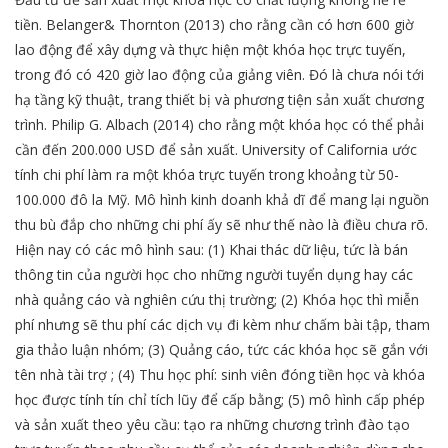
tiền. Belanger& Thornton (2013) cho rằng cần có hơn 600 giờ
lao động để xây dựng và thực hiện một khóa học trực tuyến,
trong đó có 420 giờ lao động của giảng viên. Đó là chưa nói tới
hạ tầng kỹ thuật, trang thiết bị và phương tiện sản xuất chương
trình. Philip G. Albach (2014) cho rằng một khóa học có thể phải
cần đến 200.000 USD để sản xuất. University of California ước
tính chi phí làm ra một khóa trực tuyến trong khoảng từ 50-
100.000 đô la Mỹ. Mô hình kinh doanh khả dĩ để mang lại nguồn
thu bù đắp cho những chi phí ấy sẽ như thế nào là điều chưa rõ.
Hiện nay có các mô hình sau: (1) Khai thác dữ liệu, tức là bán
thông tin của người học cho những người tuyển dụng hay các
nhà quảng cáo và nghiên cứu thị trường; (2) Khóa học thì miễn
phí nhưng sẽ thu phí các dịch vụ đi kèm như chấm bài tập, tham
gia thảo luận nhóm; (3) Quảng cáo, tức các khóa học sẽ gắn với
tên nhà tài trợ ; (4) Thu học phí: sinh viên đóng tiền học và khóa
học được tính tín chỉ tích lũy để cấp bằng; (5) mô hình cấp phép
và sản xuất theo yêu cầu: tạo ra những chương trình đào tạo