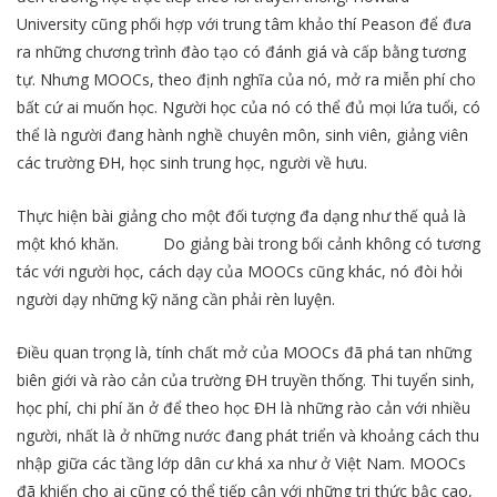
University cũng phối hợp với trung tâm khảo thí Peason để đưa
ra những chương trình đào tạo có đánh giá và cấp bằng tương
tự. Nhưng MOOCs, theo định nghĩa của nó, mở ra miễn phí cho
bất cứ ai muốn học. Người học của nó có thể đủ mọi lứa tuổi, có
thể là người đang hành nghề chuyên môn, sinh viên, giảng viên
các trường ĐH, học sinh trung học, người về hưu.
Thực hiện bài giảng cho một đối tượng đa dạng như thế quả là
một khó khăn. Do giảng bài trong bối cảnh không có tương
tác với người học, cách dạy của MOOCs cũng khác, nó đòi hỏi
người dạy những kỹ năng cần phải rèn luyện.
Điều quan trọng là, tính chất mở của MOOCs đã phá tan những
biên giới và rào cản của trường ĐH truyền thống. Thi tuyển sinh,
học phí, chi phí ăn ở để theo học ĐH là những rào cản với nhiều
người, nhất là ở những nước đang phát triển và khoảng cách thu
nhập giữa các tầng lớp dân cư khá xa như ở Việt Nam. MOOCs
đã khiến cho ai cũng có thể tiếp cận với những tri thức bậc cao,