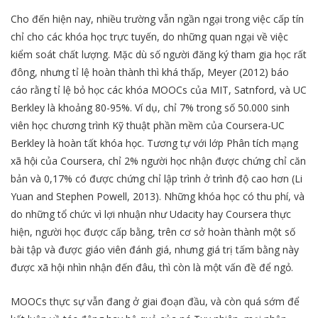
Cho đến hiện nay, nhiều trường vẫn ngần ngại trong việc cấp tín
chỉ cho các khóa học trực tuyến, do những quan ngại về việc
kiểm soát chất lượng. Mặc dù số người đăng ký tham gia học rất
đông, nhưng tỉ lệ hoàn thành thì khá thấp, Meyer (2012) báo
cáo rằng tỉ lệ bỏ học các khóa MOOCs của MIT, Satnford, và UC
Berkley là khoảng 80-95%. Ví dụ, chỉ 7% trong số 50.000 sinh
viên học chương trình Kỹ thuật phần mềm của Coursera-UC
Berkley là hoàn tất khóa học. Tương tự với lớp Phân tích mạng
xã hội của Coursera, chỉ 2% người học nhận được chứng chỉ căn
bản và 0,17% có được chứng chỉ lập trình ở trình độ cao hơn (Li
Yuan and Stephen Powell, 2013). Những khóa học có thu phí, và
do những tổ chức vì lợi nhuận như Udacity hay Coursera thực
hiện, người học được cấp bằng, trên cơ sở hoàn thành một số
bài tập và được giáo viên đánh giá, nhưng giá trị tấm bằng này
được xã hội nhìn nhận đến đâu, thì còn là một vấn đề để ngỏ.
MOOCs thực sự vẫn đang ở giai đoạn đầu, và còn quá sớm để