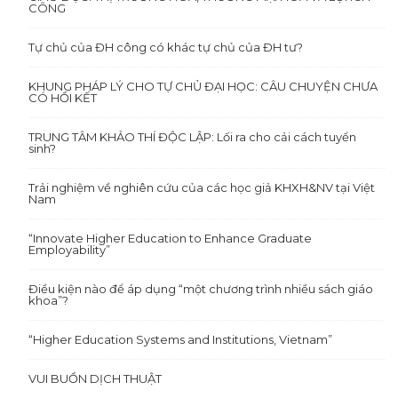
CÔNG
Tự chủ của ĐH công có khác tự chủ của ĐH tư?
KHUNG PHÁP LÝ CHO TỰ CHỦ ĐẠI HỌC: CÂU CHUYỆN CHƯA
CÓ HỒI KẾT
TRUNG TÂM KHẢO THÍ ĐỘC LẬP: Lối ra cho cải cách tuyển
sinh?
Trải nghiệm về nghiên cứu của các học giả KHXH&NV tại Việt
Nam
“Innovate Higher Education to Enhance Graduate
Employability”
Điều kiện nào để áp dụng “một chương trình nhiều sách giáo
khoa”?
“Higher Education Systems and Institutions, Vietnam”
VUI BUỒN DỊCH THUẬT