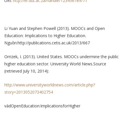
URI:
http://er.dut.ac.za/handle/123456789/71
Li Yuan and Stephen Powell (2013). MOOCs and Open
Education: Implications to Higher Education.
Nguồn:http://publications.cetis.ac.uk/2013/667
Orrizek, I. (2013). United States. MOOCs undermine the public
higher education sector. University World News.Source
(retrieved July 10, 2014):
http://www.universityworldnews.com/article.php?
story=2013052073402754
vàdOpenEducation:ImplicationsforHigher