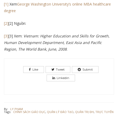
[1]
Xem
George Washington University’s online MBA healthcare
degree
[2]
[2] Nguồn:
[3]
[3] Xem:
Vietnam: Higher Education and Skills for Growth,
Human Development Department, East Asia and Pacific
Region, The World Bank, June, 2008
.
Like
Tweet
Submit
Linkedin
By:
LY PHAM
Tags:
CHÍNH SÁCH GIÁO DỤC
,
QUẢN LÝ ĐÀO TẠO
,
QUẢN TRỊ ĐH
,
TRỰC TUYẾN