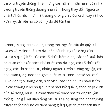
theo lối truyền thống. Thế nhưng cái mô hình vận hành của nhà
trường truyền thống dường như vẫn không thay đổi. Người ta
phải tự hỏi, nếu như nhà trường không thay đổi cách dạy và học
xưa nay, thì liệu nó có còn lý do để tồn tại?
Dennis, Marguerite (2012) trong một nghiên cứu do quỹ Bill
Gates và Melinda tài trợ đã khảo sát những tác động của
MOOCs qua ý kiến của các tổ chức kiểm định, các nhà xuất bản,
cơ quan cấp ngân sách nhà nước cho đại học, các tổ chức xếp
hạng, các chi nhánh ĐH, những người tư vấn hướng nghiệp, các
nhà quản lý đại học bao gồm quản lý tài chính, cơ sở vật chất,
IT và đào tạo; giảng viên, sinh viên, các nhà đầu tư mạo hiểm;
và các trường vì lợi nhuận, rút ra một kết quả là, theo nhận định
của số đông, MOOCs chưa thay thế được nhà trường truyền
thống. Tác giả kết luận rằng MOOCs sẽ bổ sung cho nhà trường
truyền thống bởi nó có tiềm năng giải quyết những thách thức