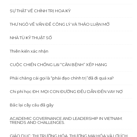
SỰ THẬT VỀ CHÍNH TRỊ HOA KỲ
THƯ NGỎ VỀ VẤN ĐỀ CÔNG LÝ VÀ THẢO LUẬN MỞ
NHÀ TÙ KỸ THUẬT SỐ
Thiên kiến xác nhận
CUỘC CHIẾN CHỐNG LẠI “CĂN BỆNH” XẾP HẠNG
Phải chăng cái gọi là “phải đạo chính trị”đã đi quá xa?
Chi phí học ĐH: MỌI CON ĐƯỜNG ĐỀU DẪN ĐẾN VAY NỢ
Bắc lại cây cầu đã gãy
ACADEMIC GOVERNANCE AND LEADERSHIP IN VIETNAM:
TRENDS AND CHALLENGES.
GIÁO DỤC: THỊ TRƯỜNG HÓA, THƯƠNG MẠI HÓA VÀ LỢI ÍCH