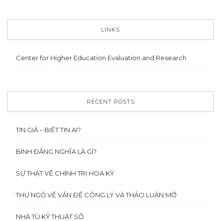
LINKS
Center for Higher Education Evaluation and Research
RECENT POSTS
TIN GIẢ – BIẾT TIN AI?
BÌNH ĐẲNG NGHĨA LÀ GÌ?
SỰ THẬT VỀ CHÍNH TRỊ HOA KỲ
THƯ NGỎ VỀ VẤN ĐỀ CÔNG LÝ VÀ THẢO LUẬN MỞ
NHÀ TÙ KỸ THUẬT SỐ