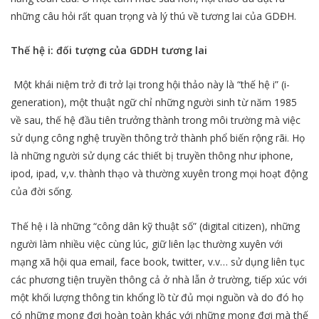
những câu hỏi rất quan trọng và lý thú về tương lai của GDĐH.
Thế hệ i: đối tượng của GDDH tương lai
Một khái niệm trở đi trở lại trong hội thảo này là “thế hệ i” (i-
generation), một thuật ngữ chỉ những người sinh từ năm 1985
về sau, thế hệ đầu tiên trưởng thành trong môi trường mà việc
sử dụng công nghệ truyền thông trở thành phổ biến rộng rãi. Họ
là những người sử dụng các thiết bị truyền thông như iphone,
ipod, ipad, v,v. thành thạo và thường xuyên trong mọi hoạt động
của đời sống.
Thế hệ i là những “công dân kỹ thuật số” (digital citizen), những
người làm nhiều việc cùng lúc, giữ liên lạc thường xuyên với
mạng xã hội qua email, face book, twitter, v.v… sử dụng liên tục
các phương tiện truyền thông cả ở nhà lẫn ở trường, tiếp xúc với
một khối lượng thông tin khổng lồ từ đủ mọi nguồn và do đó họ
có những mong đợi hoàn toàn khác với những mong đợi mà thế