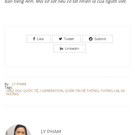
bản tiếng Anh. Mọi sơ sót nếu có tất nhiên là của người viết.
Like
Tweet
Submit
Linkedin
By:
LY PHAM
Tags:
GIÁO DỤC QUỐC TẾ
,
I-GENERATION
,
QUẢN TRỊ HỆ THỐNG
,
TƯƠNG LAI
,
XU
HƯỚNG
LY PHAM