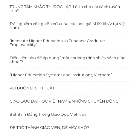
TRUNG TÂM KHẢO THÍ ĐỘC LẬP: Lối ra cho cải cách tuyển
sinh?
Trải nghiệm về nghiên cứu của các học giả KHXH&NV tại Việt
Nam
“Innovate Higher Education to Enhance Graduate
Employability”
Điều kiện nào để áp dụng “một chương trình nhiều sách giáo
khoa”?
“Higher Education Systems and Institutions, Vietnam”
VUI BUỒN DỊCH THUẬT
GIÁO DỤC ĐẠI HỌC VIỆT NAM & NHỮNG CHUYỂN ĐỘNG
Bất Bình Đẳng Trong Giáo Dục Việt Nam
ĐỂ TRỞ THÀNH GIÁO VIÊN, DỄ HAY KHÓ?