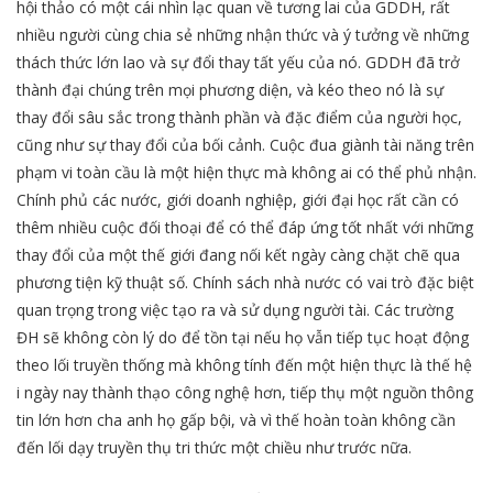
hội thảo có một cái nhìn lạc quan về tương lai của GDDH, rất
nhiều người cùng chia sẻ những nhận thức và ý tưởng về những
thách thức lớn lao và sự đổi thay tất yếu của nó. GDDH đã trở
thành đại chúng trên mọi phương diện, và kéo theo nó là sự
thay đổi sâu sắc trong thành phần và đặc điểm của người học,
cũng như sự thay đổi của bối cảnh. Cuộc đua giành tài năng trên
phạm vi toàn cầu là một hiện thực mà không ai có thể phủ nhận.
Chính phủ các nước, giới doanh nghiệp, giới đại học rất cần có
thêm nhiều cuộc đối thoại để có thể đáp ứng tốt nhất với những
thay đổi của một thế giới đang nối kết ngày càng chặt chẽ qua
phương tiện kỹ thuật số. Chính sách nhà nước có vai trò đặc biệt
quan trọng trong việc tạo ra và sử dụng người tài. Các trường
ĐH sẽ không còn lý do để tồn tại nếu họ vẫn tiếp tục hoạt động
theo lối truyền thống mà không tính đến một hiện thực là thế hệ
i ngày nay thành thạo công nghệ hơn, tiếp thụ một nguồn thông
tin lớn hơn cha anh họ gấp bội, và vì thế hoàn toàn không cần
đến lối dạy truyền thụ tri thức một chiều như trước nữa.