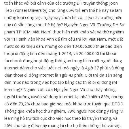
toàn khác với bối cảnh của các trường ĐH truyền thống: Joon
Heo (Yonsei University) cho rằng 65% trẻ em thế hệ này sẽ làm
những loại công việc ngày nay chưa hề có. Liệu các trường hiện
nay có sẵn sàng cho thế hệ ấy? Nguyễn Ngọc Vũ (Trường ĐH Sư
phạm TPHCM, Việt Nam) thực hiện một khảo sát và thử nghiệm
với 111 sinh viên khoa Anh để tìm câu trả lời. Việt Nam, một đất
nước có 92 triệu dân, nhưng có đến 134.066.000 thuê bao điện
thoại di động tính đến tháng 1-2014, và 20.000.000 tài khoản
facebook đang hoạt động; thời gian trung bình một người dùng
internet dành cho việc lướt net mỗi ngày là 4giờ 37 phút và dùng
điện thoại đi động internet là 1giờ 43 phút. Giới trẻ đã sẵn sàng
đến mức nào trong việc học tập bằng các thiết bị di động (M-
learning)? Nghiên cứu của Nguyễn Ngọc Vũ cho thấy những
người thường xuyên sử dụng internet tại nhà chiếm 86%, nhưng
có đến 73,2% chưa bao giờ học một khóa trực tuyến qua ĐTDĐ.
Thông qua khóa học thử nghiệm, 79% người học đồng ý rằng M
learning hỗ trợ tích cực cho việc học theo lối truyền thống, và
56% cho rằng điều này mang lại cho họ thêm hứng thú với việc