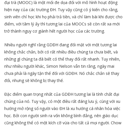
đại trà (MOOC) là một mối đe dọa đối với mô hình hoạt động
hiện nay của các trường ĐH. Tuy vậy cũng có ý kiến cho rằng,
sinh viên chỉ học khi họ phải trả tiền, và chỉ làm bài khi được cho
điểm, với tâm lý ấy thì tương lai của MOOCs sẽ còn rất xa mới
trở thành nguy cơ giành hết người học của các trường.
Nhiều người nghĩ rằng GDĐH đang đối mặt với một tương lai
không chắc chắn, bởi có rất nhiều điều chúng ta chưa biết, và
những gì chúng ta đã biết có thể thay đổi rất nhanh. Tuy nhiên,
như nhiều người khác, Simon Nelson vẫn tin rằng, ngày mai
chưa phải là ngày tận thế đối với GDĐH. Nó chắc chắn sẽ thay
đổi, nhưng sẽ không bị thay thế.
Đặc điểm quan trọng nhất của GDĐH tương lai là tính chất đại
chúng của nó. Tuy vậy, có một điều rất đáng lưu ý, cùng với xu
hướng mở rộng số người vào ĐH là xu hướng cá nhân hóa việc
học. Bởi con người sinh ra vốn không bình đẳng, nên giáo dục
cũng không thể có một kích cỡ vừa cho tất cả mọi người. Chow