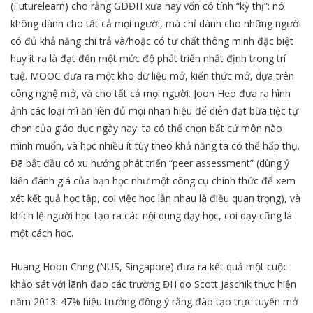
(Futurelearn) cho rằng GDĐH xưa nay vốn có tính “kỳ thị”: nó
không dành cho tất cả mọi người, mà chỉ dành cho những người
có đủ khả năng chi trả và/hoặc có tư chất thông minh đặc biệt
hay ít ra là đạt đến một mức độ phát triển nhất định trong trí
tuệ. MOOC đưa ra một kho dữ liệu mở, kiến thức mở, dựa trên
công nghệ mở, và cho tất cả mọi người. Joon Heo đưa ra hình
ảnh các loại mì ăn liền đủ mọi nhãn hiệu để diễn đạt bữa tiệc tự
chọn của giáo dục ngày nay: ta có thể chọn bất cứ môn nào
mình muốn, và học nhiều ít tùy theo khả năng ta có thể hấp thụ.
Đã bắt đầu có xu hướng phát triển “peer assessment” (dùng ý
kiến đánh giá của bạn học như một công cụ chính thức để xem
xét kết quả học tập, coi việc học lẫn nhau là điều quan trọng), và
khích lệ người học tạo ra các nội dung dạy học, coi dạy cũng là
một cách học.
Huang Hoon Chng (NUS, Singapore) đưa ra kết quả một cuộc
khảo sát với lãnh đạo các trường ĐH do Scott Jaschik thực hiện
năm 2013: 47% hiệu trưởng đồng ý rằng đào tạo trực tuyến mở