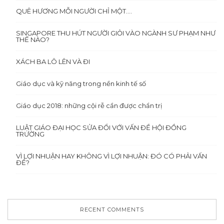
QUÊ HƯƠNG MỖI NGƯỜI CHỈ MỘT….
SINGAPORE THU HÚT NGƯỜI GIỎI VÀO NGÀNH SƯ PHẠM NHƯ
THẾ NÀO?
XÁCH BA LÔ LÊN VÀ ĐI
Giáo dục và kỹ năng trong nền kinh tế số
Giáo dục 2018: những cội rễ cần được chẩn trị
LUẬT GIÁO ĐẠI HỌC SỬA ĐỔI VỚI VẤN ĐỀ HỘI ĐỒNG
TRƯỜNG
VÌ LỢI NHUẬN HAY KHÔNG VÌ LỢI NHUẬN: ĐÓ CÓ PHẢI VẤN
ĐỀ?
RECENT COMMENTS