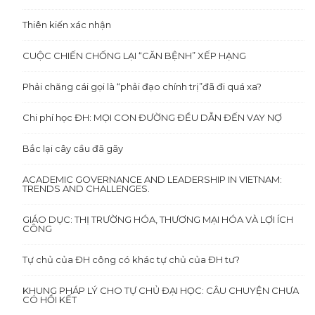
Thiên kiến xác nhận
CUỘC CHIẾN CHỐNG LẠI “CĂN BỆNH” XẾP HẠNG
Phải chăng cái gọi là “phải đạo chính trị”đã đi quá xa?
Chi phí học ĐH: MỌI CON ĐƯỜNG ĐỀU DẪN ĐẾN VAY NỢ
Bắc lại cây cầu đã gãy
ACADEMIC GOVERNANCE AND LEADERSHIP IN VIETNAM:
TRENDS AND CHALLENGES.
GIÁO DỤC: THỊ TRƯỜNG HÓA, THƯƠNG MẠI HÓA VÀ LỢI ÍCH
CÔNG
Tự chủ của ĐH công có khác tự chủ của ĐH tư?
KHUNG PHÁP LÝ CHO TỰ CHỦ ĐẠI HỌC: CÂU CHUYỆN CHƯA
CÓ HỒI KẾT