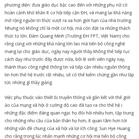
phương diện: đưa giáo dục bậc cao đến với những phụ nữ có
hoàn cảnh khó khăn ít cơ hội tiếp cận ĐH, và mang lại khả năng
mở rộng nguồn tri thức vượt ra xa hơn giới hạn của nhà trường.
Nhưng nó không chỉ là một cơ hội, mà còn đặt ra những thách
thức to lớn. Đàm Quang Minh (Trường ĐH FPT, Việt Nam) cho
rằng cùng với những khả năng lớn lao mà tiến bộ công nghệ
mang lại cho giáo dục, ngày nay người thầy không thể tiếp tục
cách dạy như trước đây được nữa, bởi lẽ sinh viên ngày nay,
thành thạo công nghệ thông tin và tiếp cận nhiều nguồn thông
tin hơn thế hệ trước rất nhiều, sẽ có thể kiểm chứng gần như lập
tức những gì thầy giảng.
Việc phụ thuộc vào thiết bị truyền thông và gắn kết với thế giới
ảo của mạng xã hội ở cường độ cao đã tạo ra cho thế hệ i
những đặc điểm đáng quan ngại: họ đòi hỏi nhiều hơn, tập trung
cho những nhu cầu của bản thân họ hơn, ít quan tâm hơn tới
những vấn đề chung của xã hội và lợi ích công. Sun Hye Huang
cho rằng trong lúc nhấn mạnh những cơ hội mà tiến bộ công