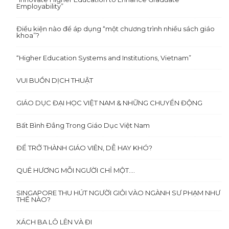
Employability”
Điều kiện nào để áp dụng “một chương trình nhiều sách giáo
khoa”?
“Higher Education Systems and Institutions, Vietnam”
VUI BUỒN DỊCH THUẬT
GIÁO DỤC ĐẠI HỌC VIỆT NAM & NHỮNG CHUYỂN ĐỘNG
Bất Bình Đẳng Trong Giáo Dục Việt Nam
ĐỂ TRỞ THÀNH GIÁO VIÊN, DỄ HAY KHÓ?
QUÊ HƯƠNG MỖI NGƯỜI CHỈ MỘT….
SINGAPORE THU HÚT NGƯỜI GIỎI VÀO NGÀNH SƯ PHẠM NHƯ
THẾ NÀO?
XÁCH BA LÔ LÊN VÀ ĐI