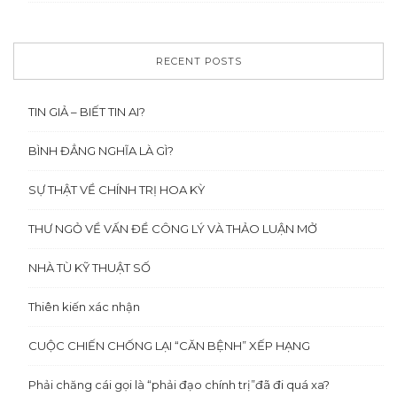
RECENT POSTS
TIN GIẢ – BIẾT TIN AI?
BÌNH ĐẲNG NGHĨA LÀ GÌ?
SỰ THẬT VỀ CHÍNH TRỊ HOA KỲ
THƯ NGỎ VỀ VẤN ĐỀ CÔNG LÝ VÀ THẢO LUẬN MỞ
NHÀ TÙ KỸ THUẬT SỐ
Thiên kiến xác nhận
CUỘC CHIẾN CHỐNG LẠI “CĂN BỆNH” XẾP HẠNG
Phải chăng cái gọi là “phải đạo chính trị”đã đi quá xa?