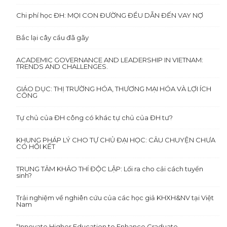
Chi phí học ĐH: MỌI CON ĐƯỜNG ĐỀU DẪN ĐẾN VAY NỢ
Bắc lại cây cầu đã gãy
ACADEMIC GOVERNANCE AND LEADERSHIP IN VIETNAM:
TRENDS AND CHALLENGES.
GIÁO DỤC: THỊ TRƯỜNG HÓA, THƯƠNG MẠI HÓA VÀ LỢI ÍCH
CÔNG
Tự chủ của ĐH công có khác tự chủ của ĐH tư?
KHUNG PHÁP LÝ CHO TỰ CHỦ ĐẠI HỌC: CÂU CHUYỆN CHƯA
CÓ HỒI KẾT
TRUNG TÂM KHẢO THÍ ĐỘC LẬP: Lối ra cho cải cách tuyển
sinh?
Trải nghiệm về nghiên cứu của các học giả KHXH&NV tại Việt
Nam
“Innovate Higher Education to Enhance Graduate