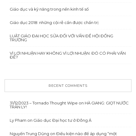
Giáo dục và kỹ năng trong nền kinh tế số
Giáo dục 2018: những cội rễ cần được chẩn trị
LUẬT GIÁO ĐẠI HỌC SỬA ĐỔI VỚI VẤN ĐỀ HỘI ĐỒNG
TRƯỜNG
VÌ LỢI NHUẬN HAY KHÔNG VÌ LỢI NHUẬN: ĐÓ CÓ PHẢI VẤN
ĐỀ?
RECENT COMMENTS
31/12/2023 – Tornado Thought Wipe
on
HÀ GIANG: GIỌT NƯỚC
TRÀN LY!
Ly Pham
on
Giáo dục Đại học tư ở Đông Á
Nguyến Trung Dũng
on
Điều kiện nào để áp dụng “một