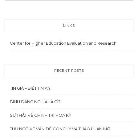
LINKS
Center for Higher Education Evaluation and Research
RECENT POSTS
TIN GIẢ – BIẾT TIN AI?
BÌNH ĐẲNG NGHĨA LÀ GÌ?
SỰ THẬT VỀ CHÍNH TRỊ HOA KỲ
THƯ NGỎ VỀ VẤN ĐỀ CÔNG LÝ VÀ THẢO LUẬN MỞ