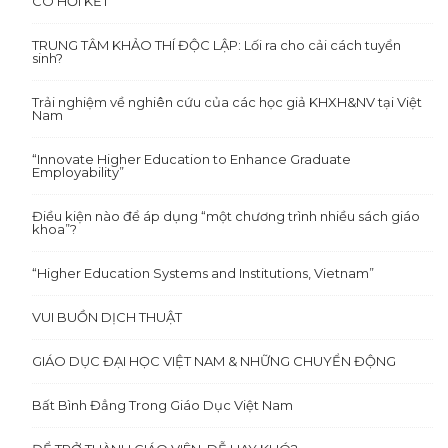
CÓ HỒI KẾT
TRUNG TÂM KHẢO THÍ ĐỘC LẬP: Lối ra cho cải cách tuyển
sinh?
Trải nghiệm về nghiên cứu của các học giả KHXH&NV tại Việt
Nam
“Innovate Higher Education to Enhance Graduate
Employability”
Điều kiện nào để áp dụng “một chương trình nhiều sách giáo
khoa”?
“Higher Education Systems and Institutions, Vietnam”
VUI BUỒN DỊCH THUẬT
GIÁO DỤC ĐẠI HỌC VIỆT NAM & NHỮNG CHUYỂN ĐỘNG
Bất Bình Đẳng Trong Giáo Dục Việt Nam