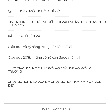
ĐỂ TRỞ THÀNH GIÁO VIÊN, DỄ HAY KHÓ?
QUÊ HƯƠNG MỖI NGƯỜI CHỈ MỘT….
SINGAPORE THU HÚT NGƯỜI GIỎI VÀO NGÀNH SƯ PHẠM NHƯ
THẾ NÀO?
XÁCH BA LÔ LÊN VÀ ĐI
Giáo dục và kỹ năng trong nền kinh tế số
Giáo dục 2018: những cội rễ cần được chẩn trị
LUẬT GIÁO ĐẠI HỌC SỬA ĐỔI VỚI VẤN ĐỀ HỘI ĐỒNG
TRƯỜNG
VÌ LỢI NHUẬN HAY KHÔNG VÌ LỢI NHUẬN: ĐÓ CÓ PHẢI VẤN
ĐỀ?
RECENT COMMENTS