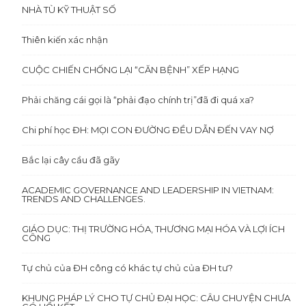
NHÀ TÙ KỸ THUẬT SỐ
Thiên kiến xác nhận
CUỘC CHIẾN CHỐNG LẠI “CĂN BỆNH” XẾP HẠNG
Phải chăng cái gọi là “phải đạo chính trị”đã đi quá xa?
Chi phí học ĐH: MỌI CON ĐƯỜNG ĐỀU DẪN ĐẾN VAY NỢ
Bắc lại cây cầu đã gãy
ACADEMIC GOVERNANCE AND LEADERSHIP IN VIETNAM:
TRENDS AND CHALLENGES.
GIÁO DỤC: THỊ TRƯỜNG HÓA, THƯƠNG MẠI HÓA VÀ LỢI ÍCH
CÔNG
Tự chủ của ĐH công có khác tự chủ của ĐH tư?
KHUNG PHÁP LÝ CHO TỰ CHỦ ĐẠI HỌC: CÂU CHUYỆN CHƯA