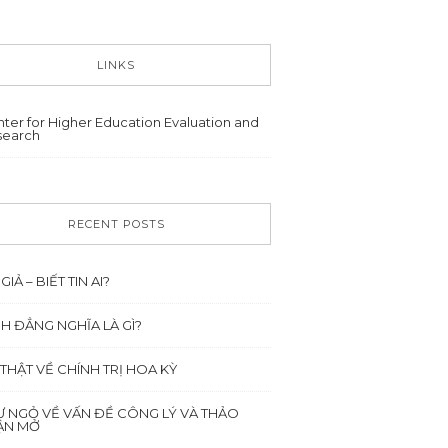
LINKS
ter for Higher Education Evaluation and
search
RECENT POSTS
 GIẢ – BIẾT TIN AI?
NH ĐẲNG NGHĨA LÀ GÌ?
 THẬT VỀ CHÍNH TRỊ HOA KỲ
Ư NGỎ VỀ VẤN ĐỀ CÔNG LÝ VÀ THẢO
ẬN MỞ