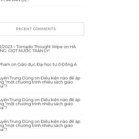
RECENT COMMENTS
12/2023 – Tornado Thought Wipe
on
HÀ
ANG: GIỌT NƯỚC TRÀN LY!
 Pham
on
Giáo dục Đại học tư ở Đông Á
yến Trung Dũng
on
Điều kiện nào để áp
g “một chương trình nhiều sách giáo
oa”?
yến Trung Dũng
on
Điều kiện nào để áp
g “một chương trình nhiều sách giáo
oa”?
yến Trung Dũng
on
Điều kiện nào để áp
g “một chương trình nhiều sách giáo
oa”?