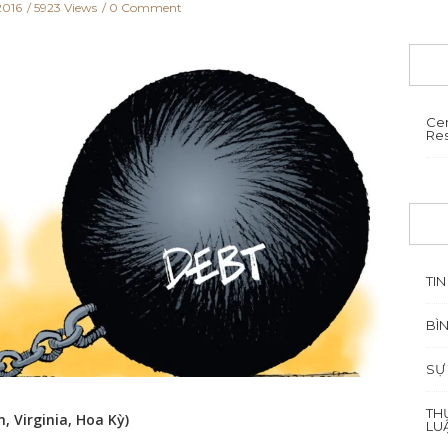
2016
5923 Views
0 Comment
Cen
Re
TIN
BÌ
SỰ
TH
n, Virginia, Hoa Kỳ)
LU