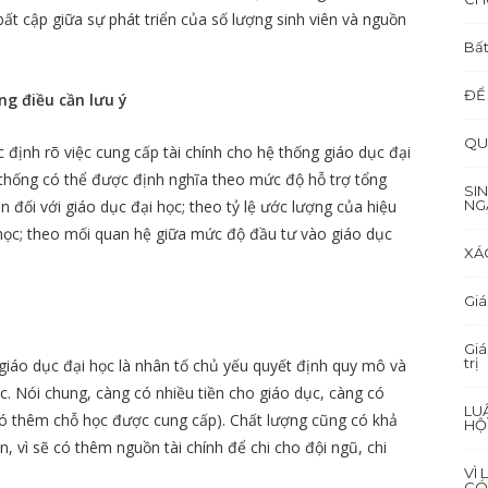
bất cập giữa sự phát triển của số lượng sinh viên và nguồn
Bất
ĐỂ
ng điều cần lưu ý
QU
c định rõ việc cung cấp tài chính cho hệ thống giáo dục đại
 thống có thể được định nghĩa theo mức độ hỗ trợ tổng
SI
 đối với giáo dục đại học; theo tỷ lệ ước lượng của hiệu
NG
 học; theo mối quan hệ giữa mức độ đầu tư vào giáo dục
XÁ
Giá
Giá
trị
giáo dục đại học là nhân tố chủ yếu quyết định quy mô và
c. Nói chung, càng có nhiều tiền cho giáo dục, càng có
LU
 có thêm chỗ học được cung cấp). Chất lượng cũng có khả
HỘ
n, vì sẽ có thêm nguồn tài chính để chi cho đội ngũ, chi
VÌ
CÓ