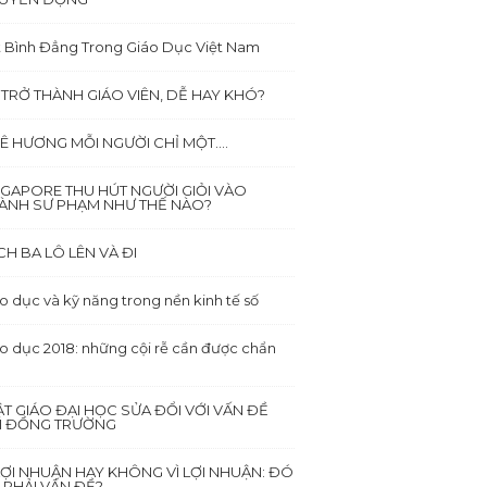
 Bình Đẳng Trong Giáo Dục Việt Nam
 TRỞ THÀNH GIÁO VIÊN, DỄ HAY KHÓ?
Ê HƯƠNG MỖI NGƯỜI CHỈ MỘT….
NGAPORE THU HÚT NGƯỜI GIỎI VÀO
ÀNH SƯ PHẠM NHƯ THẾ NÀO?
CH BA LÔ LÊN VÀ ĐI
o dục và kỹ năng trong nền kinh tế số
o dục 2018: những cội rễ cần được chẩn
ẬT GIÁO ĐẠI HỌC SỬA ĐỔI VỚI VẤN ĐỀ
I ĐỒNG TRƯỜNG
 LỢI NHUẬN HAY KHÔNG VÌ LỢI NHUẬN: ĐÓ
 PHẢI VẤN ĐỀ?