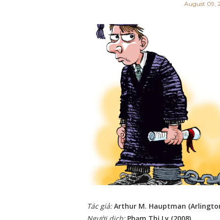
August 09, 
Tác giả:
Arthur M. Hauptman
(Arlingto
Người dịch:
Phạm Thị Ly (2008)