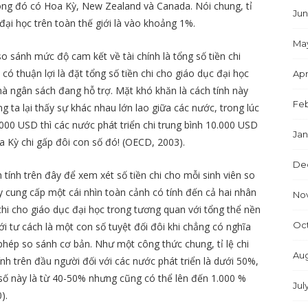
ong đó có Hoa Kỳ, New Zealand và Canada. Nói chung, tỉ
Jun
ại học trên toàn thế giới là vào khoảng 1%.
Ma
sánh mức độ cam kết về tài chính là tổng số tiền chi
 có thuận lợi là đặt tổng số tiền chi cho giáo dục đại học
Apr
mà ngân sách đang hỗ trợ. Mặt khó khăn là cách tính này
Feb
ng ta lại thấy sự khác nhau lớn lao giữa các nước, trong lúc
000 USD thì các nước phát triển chi trung bình 10.000 USD
Jan
oa Kỳ chi gấp đôi con số đó! (OECD, 2003).
De
 tính trên đây để xem xét số tiền chi cho mỗi sinh viên so
ày cung cấp một cái nhìn toàn cảnh có tính đến cả hai nhân
No
 chi cho giáo dục đại học trong tương quan với tổng thể nền
Oc
ới tư cách là một con số tuyệt đối đôi khi chẳng có nghĩa
phép so sánh cơ bản. Như một công thức chung, tỉ lệ chi
Aug
nh trên đầu người đối với các nước phát triển là dưới 50%,
 số này là từ 40-50% nhưng cũng có thể lên đến 1.000 %
Jul
).