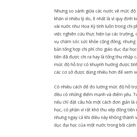
Nhưng so sánh giữa các nước về mức độ c
khăn vì nhiều lý do, ít nhất là vì quy địn
vài nước như Hoa Kỳ tính luôn trong chi p
việc nghiên cứu thực hiện tại các trường,
vụ chăm sóc sức khỏe cộng đồng, nhưng ph
bản tổng hợp chi phí cho giáo dục đại học
tiền đã được chi ra hay là tổng thu nhập 
mức độ hỗ trợ có khuynh hướng được tính 
các cơ sở được dùng nhiều hơn để xem xé
Có nhiều cách để đo lường mức độ hỗ trợ t
đều có những điểm mạnh và điểm yếu. Tuy 
nếu chỉ đặt câu hỏi một cách đơn giản là 
học, có phần vì rất khó thu xếp đồng tiề
nhưng ngay cả khi điều này không thành v
dục đại học của một nước trong bối cảnh 