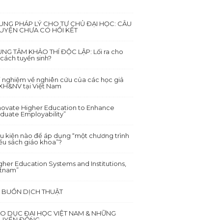
UNG PHÁP LÝ CHO TỰ CHỦ ĐẠI HỌC: CÂU
UYỆN CHƯA CÓ HỒI KẾT
NG TÂM KHẢO THÍ ĐỘC LẬP: Lối ra cho
 cách tuyển sinh?
i nghiệm về nghiên cứu của các học giả
XH&NV tại Việt Nam
novate Higher Education to Enhance
duate Employability”
u kiện nào để áp dụng “một chương trình
ều sách giáo khoa”?
gher Education Systems and Institutions,
etnam”
I BUỒN DỊCH THUẬT
ÁO DỤC ĐẠI HỌC VIỆT NAM & NHỮNG
UYỂN ĐỘNG