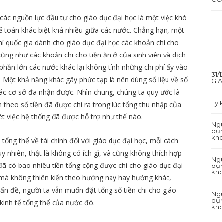
ác nguồn lực đầu tư cho giáo dục đại học là một việc khó
h kế toán khác biệt khá nhiều giữa các nước. Chẳng hạn, một
hí quốc gia dành cho giáo dục đại học các khoản chi cho
 cũng như các khoản chi cho tiền ăn ở của sinh viên và dịch
ần lớn các nước khác lại không tính những chi phí ấy vào
31/
. Một khả năng khác gây phức tạp là nên dùng số liệu về số
GI
các cơ sở đã nhận được. Nhìn chung, chúng ta quy ước là
Ly
theo số tiền đã được chi ra trong lúc tổng thu nhập của
t việc hệ thống đã được hỗ trợ như thế nào.
Ngu
dụn
kh
ổng thể về tài chính đối với giáo dục đại học, mỗi cách
nhiên, thật là không có ích gì, và cũng không thích hợp
Ngu
đã có bao nhiêu tiền tổng cộng được chi cho giáo dục đại
dụn
kh
n mà không thiên kiến theo hướng này hay hướng khác,
ấn đề, người ta vẫn muốn đặt tổng số tiền chi cho giáo
Ngu
dụn
kinh tế tổng thể của nước đó.
kh