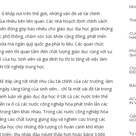
NH
ở khắp nơi trên thế giới, những vấn đề về tài chính
Thi
ủa nhiều bên liên quan. Các nhà hoạch định chính sách
 nên đóng góp bao nhiêu cho giáo dục đại học giữa những
CU
ục phổ thông, chăm sóc sức khỏe cộng đồng, phát triển
HẠ
nữa mà ngân quỹ quốc gia phải lo liệu. Các quan chức
Phả
ảng viên thì quan tâm đến chất lượng giáo dục cùng với sự
quá
 của họ. Sinh viên và gia đình họ thì lo lắng về việc làm
hi tốt nghiệp trung học.
Ch
ĐẾ
để đáp ứng tốt nhất nhu cầu tài chính của các trường, làm
Bắc
ày càng tăng của sinh viên… chỉ là một vài đề tài trong
anh luận về giáo dục đại học ở tất cả các nước trên thế
AC
IN
iễn ra ở cả các nước công nghiệp hóa phát triển lẫn các
g trọng tâm khác nhau. Trong các nước công nghiệp hóa
GI
 nâng cao chất lượng giảng dạy và nghiên cứu trong các
HÓ
n đại học cho những đối tượng có hoàn cảnh khó khăn
Tự 
t triển- thu nhập đầu người thấp hơn hoặc bằng 3.000