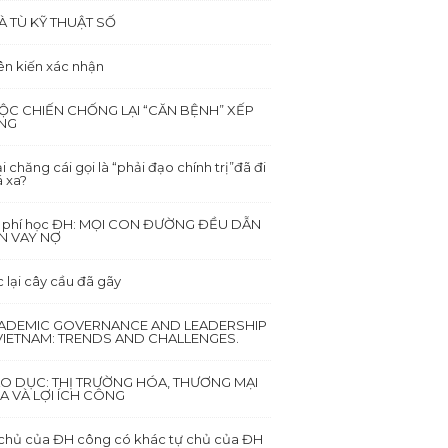
À TÙ KỸ THUẬT SỐ
ên kiến xác nhận
ỘC CHIẾN CHỐNG LẠI “CĂN BỆNH” XẾP
NG
i chăng cái gọi là “phải đạo chính trị”đã đi
 xa?
i phí học ĐH: MỌI CON ĐƯỜNG ĐỀU DẪN
N VAY NỢ
 lại cây cầu đã gãy
ADEMIC GOVERNANCE AND LEADERSHIP
 VIETNAM: TRENDS AND CHALLENGES.
ÁO DỤC: THỊ TRƯỜNG HÓA, THƯƠNG MẠI
A VÀ LỢI ÍCH CÔNG
chủ của ĐH công có khác tự chủ của ĐH