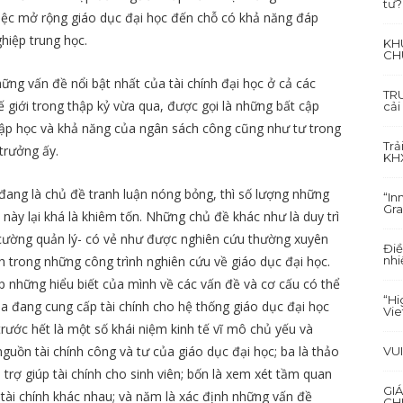
tư?
ệc mở rộng giáo dục đại học đến chỗ có khả năng đáp
hiệp trung học.
KH
CH
ững vấn đề nổi bật nhất của tài chính đại học ở cả các
TRU
ế giới trong thập kỷ vừa qua, được gọi là những bất cập
cải
hập học và khả năng của ngân sách công cũng như tư trong
Trả
trưởng ấy.
KH
h đang là chủ đề tranh luận nóng bỏng, thì số lượng những
“In
Gra
này lại khá là khiêm tốn. Những chủ đề khác như là duy trì
 cường quản lý- có vẻ như được nghiên cứu thường xuyên
Điề
nhi
h trong những công trình nghiên cứu về giáo dục đại học.
ợp những hiểu biết của mình về các vấn đề và cơ cấu có thể
“Hi
ia đang cung cấp tài chính cho hệ thống giáo dục đại học
Vi
rước hết là một số khái niệm kinh tế vĩ mô chủ yếu và
nguồn tài chính công và tư của giáo dục đại học; ba là thảo
VU
 trợ giúp tài chính cho sinh viên; bốn là xem xét tầm quan
GI
h tài chính khác nhau; và năm là xác định những vấn đề
CH