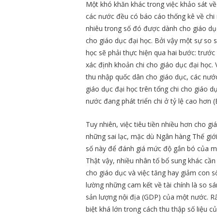
Một khó khăn khác trong việc khảo sát về
các nước đều có báo cáo thống kê về chi
nhiêu trong số đó được dành cho giáo dục
cho giáo dục đại học. Bởi vậy một sự so 
học sẽ phải thực hiện qua hai bước: trước
xác định khoản chi cho giáo dục đại học.
thu nhập quốc dân cho giáo dục, các nước 
giáo dục đại học trên tổng chi cho giáo d
nước đang phát triển chi ở tỷ lệ cao hơn
Tuy nhiên, việc tiêu tiền nhiều hơn cho g
những sai lạc, mặc dù Ngân hàng Thế giớ
số này để đánh giá mức độ gắn bó của một
Thật vậy, nhiều nhân tố bổ sung khác cầ
cho giáo dục và việc tăng hay giảm con s
lường những cam kết về tài chính là so sán
sản lượng nội địa (GDP) của một nước. Rất
biệt khá lớn trong cách thu thập số liệu 