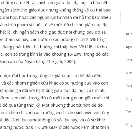
 những cam kết tài chính cho giáo dục đại học là hầu hết
 ngân sách cho giáo dục nhưng không thống kê cụ thể bao
 đại học, hoặc các nguồn lực tư nhân đã hỗ trợ bao nhiêu
sánh trên phạm vi quốc tế về mức độ chi cho giáo dục đại
 hết là, chi ngân sách cho giáo dục nói chung, sau đó sẽ
Aug
 Về tham số này, các nước có xu hướng chi từ 2-5% tổng
đang phát triển thì thường chi thấp hơn. Về tỉ lệ chi cho
Apr
ục, con số trung bình là vào khoảng 15-20%, trong đó các
Jan
 (Báo cáo của Ngân hàng Thế giới, 2000).
No
iáo dục đại học trong tổng chi giáo dục có thể dẫn đến
i và các nhóm nghiên cứu khác có xu hướng dựa vào con
Se
 quốc gia đối với hệ thống giáo dục đại học của mình.
n được xem xét, trong đó có mối tương quan giữa mức chi
Jul
ố đó qua từng thời kỳ. Một phương thức tốt hơn để đo
De
h số tiền chi cho các trường và chi cho sinh viên với tổng
 tiếc là nhiều nước không có số liệu này, và có sự khác
Jul
của từng nước, từ 0,1-0,2% GDP ở các nước kém phát triển