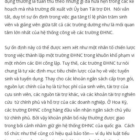
dụng thường là tuân thủ theo những gì đã hứa hẹn trong các kế
hoạch mà nhà trường đề xuất với Ủy ban Tài trợ ĐH. Nói vắn
tắt, duy trì sự ổn định trong việc gia tăng tỉ lệ phần trăm sinh
viên và giảng viên giữa tất cả các trường dường như là mối quan
tâm lớn nhất của hệ thống công về các trường ĐHNC.
Sự ổn định này có thể được xem xét như một nhân tố chiến lược
trong việc thành lập một trường ĐHNC trong khuôn khổ phạm vi
một nhóm các ĐH công lập. Tuy thế, các trường ĐHNC tư nói
chung là tự xác định mục tiêu chiến lược của họ về việc tuyển
sinh và tuyển dụng. Thay cho các khoản ngân sách cấp trọn gói,
nguồn lực chính của họ là từ học phí của sinh viên, tài trợ của
cựu sinh viên, các nguồn tài trợ khác, và các khoản tài trợ nghiên
cứu từ chính phủ và hỗ trợ của các doanh nghiệp. Ở Hoa Kỳ,
các trường ĐHNC công hàng đầu vẫn nhận ngân sách chủ yếu
từ chính phủ. Bởi vậy khoản phân bổ này thường được giao
trong bối cảnh nhằm giữ gìn hệ thống ĐHNC của quốc gia. Cách
tổ chức như thế cũng có hiệu quả bảo tồn— ví dụ khi luật tiểu