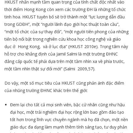
HKUST nhấn mạnh tầm quan trọng của tính chất độc nhất vào
thời điểm Hong Kong còn xem các trường ĐH là những tổ chức
tinh hoa. HKUST tuyên bố sẽ trở thành một “lực lượng dẫn đầu
trong GDĐH”, một “người lãnh đạo giới học thuật toàn cầu”,
“một tổ chức của sự thay đổi”, “một người tiên phong của những
tiến bộ nổi bật trong nghiên cứu khoa học công nghệ và giáo
dục ở Hong Kong, và ở lục địa” (HKUST 2010e). Trọng tâm này
hỗ trợ cho khẳng định của Jamil Salmi là một trường ĐHNC
đẳng cấp quốc tế phải dựa trên một tầm nhìn xa về phía trước,
một tầm nhìn thật sự đổi mới” (Salmi 2009,57).
Do vậy, một số mục tiêu của HKUST cũng phản ánh đặc điểm
của nhũng trường ĐHNC khác trên thế giới:
Đem lại cho tất cả mọi sinh viên, bậc cử nhân cũng như hậu
đại học, một trải nghiệm đại học rộng lớn bao gồm đào tạo
tốt hơn trong lĩnh vực chuyên ngành mà họ đã chọn, một nền
giáo dục đa dạng làm mạnh thêm tính sáng tạo, tư duy phản