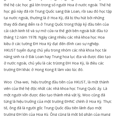
thế hệ các học giả lớn trong số người Hoa ở nước ngoài. Thế hệ
học giả này đã rời Trung Quốc sang Đài Loan, rồi sau đó học tập
tại nước ngoài, thường là ở Hoa Kỳ, đã bị thu hút bởi những
thay đổi đang diễn ra ở Trung Quốc trong thập kỷ đầu tiên của
cải cách kinh tế và sự mở cửa ra thế giới bên ngoài bắt đầu từ
tháng 12 năm 1978. Ngày càng nhiều các nhà khoa học Hoa
kiều ở các tường ĐH Hoa Kỳ đạt đến đỉnh cao sự nghiệp.
HKUST tuyển dụng chủ yếu trong nhóm các nhà khoa học tài
năng sinh ra ở Đài Loan hay Trung hoa lục địa và được đào tạo
ở nước ngoài, chủ yếu là các trừơng ĐH Hoa Kỳ, là điều các
trường ĐH khác ở Hong Kong ít làm vào lúc đó.
Woo Chia-wei, hiệu trưởng đầu tiên của HKUST, là một thành
viên của thế hệ độc nhất các nhà khoa học Trung Quốc ấy. Là
một người vốn được đào tạo thành nhà vật lý, Woo cũng đã
từng là hiệu trưởng của một trường ĐHNC chính ở Hoa Kỳ. Thực
tế, ông đã là người gốc Trung Quốc đầu tiên lãnh đạo một
trường ĐH lớn của Hoa Kỳ. Ông cũng là một bộ phận của mạng