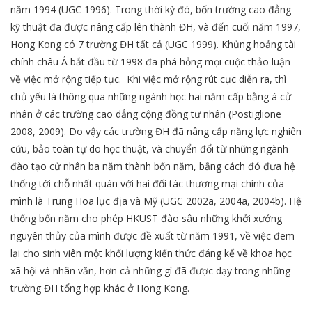
năm 1994 (UGC 1996). Trong thời kỳ đó, bốn trường cao đẳng
kỹ thuật đã được nâng cấp lên thành ĐH, và đến cuối năm 1997,
Hong Kong có 7 trường ĐH tất cả (UGC 1999). Khủng hoảng tài
chính châu Á bắt đầu từ 1998 đã phá hỏng mọi cuộc thảo luận
về việc mở rộng tiếp tục. Khi việc mở rộng rút cục diễn ra, thì
chủ yếu là thông qua những ngành học hai năm cấp bằng á cử
nhân ở các trường cao dẳng cộng đồng tư nhân (Postiglione
2008, 2009). Do vậy các trường ĐH đã nâng cấp năng lực nghiên
cứu, bảo toàn tự do học thuật, và chuyển đổi từ những ngành
đào tạo cử nhân ba năm thành bốn năm, bằng cách đó đưa hệ
thống tới chỗ nhất quán với hai đối tác thương mại chính của
mình là Trung Hoa lục địa và Mỹ (UGC 2002a, 2004a, 2004b). Hệ
thống bốn năm cho phép HKUST đào sâu những khởi xướng
nguyên thủy của mình được đề xuất từ năm 1991, về việc đem
lại cho sinh viên một khối lượng kiến thức đáng kể về khoa học
xã hội và nhân văn, hơn cả những gì đã được dạy trong những
trường ĐH tổng hợp khác ở Hong Kong.