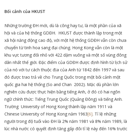
Bối cảnh của HKUST
Những trường ĐH mới, dù là công hay tư, là một phần của xã
hội và của hệ thống GDĐH. HKUST được thành lập trong một
xã hội năng động cao độ, với một hệ thống GDĐH vẫn còn chưa
chuyển từ tinh hoa sang đại chúng. Hong Kong vẫn còn là một
khu vực tương đối nhỏ với 422 dặm vuông và một số vùng đông
dân nhất thế giới. Đặc điểm của GDĐH được định hình từ lịch sử
của nó với tư cách thuộc địa của Anh từ 1842 đến 1997 và sau
đó được trao trả về cho Trung Quôc trong một bối cảnh một
quốc gia hai hệ thống (So and Chan 2002). Mặc dù phần lớn
nghiên cứu được thực hiện bằng tiếng Anh, ở đó có hai ngôn
ngữ chính thức: Tiếng Trung Quốc (Quảng Đông) và tiếng Anh.
Trường University of Hong Kong thành lập năm 1911 và
Chinese University of Hong Kong năm 1963
[6]
. Tỉ lệ những
người trong độ tuổi vào ĐH là 2% năm 1981 và 8% năm 1989, là
lúc nhà nước có quyết định tăng gấp đôi tỉ lệ này đến 16% trước