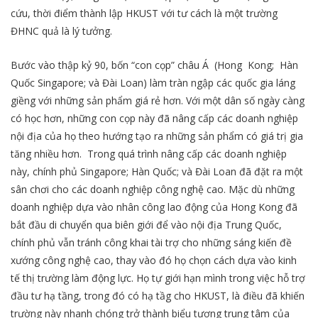
cứu, thời điểm thành lập HKUST với tư cách là một trường
ĐHNC quả là lý tưởng.
Bước vào thập kỷ 90, bốn “con cọp” châu Á (Hong Kong; Hàn
Quốc Singapore; và Đài Loan) làm tràn ngập các quốc gia láng
giềng với những sản phẩm giá rẻ hơn. Với một dân số ngày càng
có học hơn, những con cọp này đã nâng cấp các doanh nghiệp
nội địa của họ theo hướng tạo ra những sản phẩm có giá trị gia
tăng nhiều hơn. Trong quá trình nâng cấp các doanh nghiệp
này, chính phủ Singapore; Hàn Quốc; và Đài Loan đã đặt ra một
sân chơi cho các doanh nghiệp công nghệ cao. Mặc dù những
doanh nghiệp dựa vào nhân công lao động của Hong Kong đã
bắt đầu di chuyển qua biên giới để vào nội địa Trung Quốc,
chính phủ vẫn tránh công khai tài trợ cho những sáng kiến đề
xướng công nghệ cao, thay vào đó họ chọn cách dựa vào kinh
tế thị trường làm động lực. Họ tự giới hạn mình trong việc hỗ trợ
đầu tư hạ tầng, trong đó có hạ tầg cho HKUST, là điều đã khiến
trường này nhanh chóng trở thành biểu tượng trung tâm của