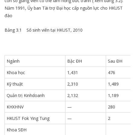
con số giảng viên có thể làm hỏng bức tranh ( xem bảng 3.2).
Năm 1991, Ủy ban Tài trợ Đại học cấp nguồn lực cho HKUST
đào
Bảng 3.1 Số sinh viên tại HKUST, 2010
Ngành
Bậc ĐH
Sau ĐH
Khoa học
1,431
476
Kỹ thuật
2,310
1,489
Quản trị Kinhdoanh
2,132
1,189
KHXHNV
—
280
HKUST Fok Ying Tung
—
2
Khoa SĐH