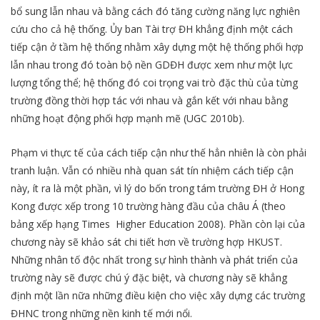
bổ sung lẫn nhau và bằng cách đó tăng cường năng lực nghiên
cứu cho cả hệ thống. Ủy ban Tài trợ ĐH khẳng định một cách
tiếp cận ở tầm hệ thống nhằm xây dựng một hệ thống phối hợp
lẫn nhau trong đó toàn bộ nền GDĐH được xem như một lực
lượng tổng thể; hệ thống đó coi trọng vai trò đặc thù của từng
trường đồng thời hợp tác với nhau và gắn kết với nhau bằng
những hoạt động phối hợp mạnh mẽ (UGC 2010b).
Phạm vi thực tế của cách tiếp cận như thế hẳn nhiên là còn phải
tranh luận. Vẫn có nhiều nhà quan sát tín nhiệm cách tiếp cận
này, ít ra là một phần, vì lý do bốn trong tám trường ĐH ở Hong
Kong được xếp trong 10 trường hàng đầu của châu Á (theo
bảng xếp hạng Times Higher Education 2008). Phần còn lại của
chương này sẽ khảo sát chi tiết hơn về trường hợp HKUST.
Những nhân tố độc nhất trong sự hình thành và phát triển của
trường này sẽ được chú ý đặc biệt, và chương này sẽ khẳng
định một lần nữa những điều kiện cho việc xây dựng các trường
ĐHNC trong những nền kinh tế mới nổi.