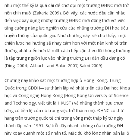
như một thế kỷ là quá dài để chờ đợi một trường ĐHNC mới trở
nên chín muồi (Zakaria 2009). Bởi vậy, các nước đều cân nhắc
đến việc xây dựng những trường ĐHNC mới đồng thời với việc
tăng cường năng lực nghiên cứu của những trường ĐH hoa tiêu
truyền thống của quốc gia. Như chương này sẽ cho thấy, một
chiến lược hai hướng sẽ nhạy cảm hơn với một nền kinh tế trên
đường phát triển hơn là một cách tiếp cận theo lối thông thường
là tập trung nguồn lực vào những trường ĐH dẫn đầu đang có
(Ding 2004; Altbach and Balán 2007; Salmi 2009).
Chương này khảo sát một trường hợp ở Hong Kong, Trung
Quốc trong GDĐH—sự thành lập và phát triển của Đại học Khoa
học và Công nghệ Hong Kong (Hong Kong University of Science
and Technology, viết tắt là HKUST) và những thành tựu chưa
từng có tiền lệ của nó trong việc trở thành một ĐHNC có thứ
hạng trên trường quốc tế chỉ trong vòng một thập kỷ từ ngày
thành lập năm 1991. Sự trỗi dậy nhanh chóng của trường ĐH
này xoay quanh một số nhân tố. Mặc dù khó lòng nhân bản lại ở