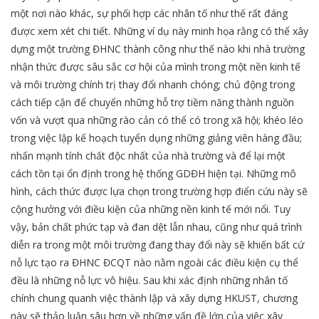
một nơi nào khác, sự phối hợp các nhân tố như thế rất đáng
được xem xét chi tiết. Những ví dụ này minh họa rằng có thể xây
dựng một trường ĐHNC thành công như thế nào khi nhà trường
nhận thức được sâu sắc cơ hội của mình trong một nền kinh tế
và môi trường chính trị thay đổi nhanh chóng; chủ động trong
cách tiếp cận để chuyển những hỗ trợ tiềm năng thành nguồn
vốn và vượt qua những rào cản có thể có trong xã hội; khéo léo
trong việc lập kế hoạch tuyển dụng những giảng viên hàng đầu;
nhấn mạnh tính chất độc nhất của nhà trường và để lại một
cách tồn tại ổn định trong hệ thống GDĐH hiện tại. Những mô
hình, cách thức được lựa chọn trong trường hợp điển cứu này sẽ
cộng hưởng với điều kiện của những nền kinh tế mới nổi. Tuy
vậy, bản chất phức tạp và đan dệt lẫn nhau, cũng như quá trình
diễn ra trong một môi trường đang thay đổi này sẽ khiến bất cứ
nỗ lực tạo ra ĐHNC ĐCQT nào nằm ngoài các điều kiện cụ thể
đều là những nỗ lực vô hiệu. Sau khi xác định những nhân tố
chính chung quanh việc thành lập và xây dựng HKUST, chương
này sẽ thảo luận sâu hơn về những vấn đề lớn của việc xây