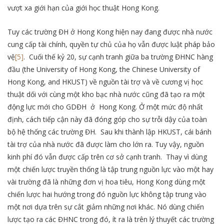
vượt xa giới hạn của giới học thuật Hong Kong.
Tuy các trường ĐH ở Hong Kong hiện nay đang được nhà nước
cung cấp tài chính, quyền tự chủ của họ vẫn được luật pháp bảo
vệ
[5]
. Cuối thế kỷ 20, sự cạnh tranh giữa ba trường ĐHNC hàng
đầu (the University of Hong Kong, the Chinese University of
Hong Kong, and HKUST) về nguồn tài trợ và về cương vị học
thuật dối với cùng một kho bạc nhà nước cũng đã tạo ra một
động lực mới cho GDĐH ở Hong Kong. Ở một mức độ nhất
định, cách tiếp cận này đã đóng góp cho sự trỗi dậy của toàn
bộ hệ thống các trường ĐH. Sau khi thành lập HKUST, cái bánh
tài trợ của nhà nước đã được làm cho lớn ra. Tuy vậy, nguồn
kinh phí đó vẫn được cấp trên cơ sở cạnh tranh. Thay vì dùng
một chiến lược truyền thống là tập trung nguồn lực vào một hay
vài trường đã là những đơn vị hoa tiêu, Hong Kong dùng một
chiến lược hai hướng trong đó nguồn lực không tập trung vào
một nơi dựa trên sự cắt giảm những nơi khác. Nó dùng chiến
lược tạo ra các ĐHNC trong đó, ít ra là trên lý thuyết các trường