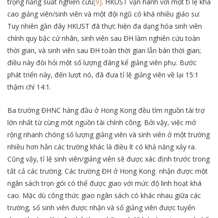
trọng năng suất nghiên cứu
[9]
. HKUST vận hành với một tỉ lệ khá
cao giảng viên/sinh viên và một đội ngũ có khá nhiều giáo sư.
Tuy nhiên gần đây HKUST đã thực hiện đa dạng hóa sinh viên
chính quy bậc cử nhân, sinh viên sau ĐH làm nghiên cứu toàn
thời gian, và sinh viên sau ĐH toàn thời gian lẫn bán thời gian;
điều này đòi hỏi một số lượng đáng kể giảng viên phụ. Bước
phát triển này, đến lượt nó, đã đưa tỉ lệ giảng viên về lại 15:1
thậm chí 14:1.
Ba trường ĐHNC hàng đầu ở Hong Kong đều tìm nguồn tài trợ
lớn nhất từ cùng một nguồn tài chính công. Bởi vậy, việc mở
rộng nhanh chóng số lượng giảng viên và sinh viên ở một trường
nhiều hơn hẳn các trường khác là điều ít có khả năng xảy ra.
Cũng vậy, tỉ lệ sinh viên/giảng viên sẽ được xác định trước trong
tất cả các trường. Các trường ĐH ở Hong Kong nhận được một
ngân sách trọn gói có thể được giao với mức độ linh hoạt khá
cao. Mặc dù công thức giao ngân sách có khác nhau giữa các
trường, số sinh viên được nhận và số giảng viên được tuyển