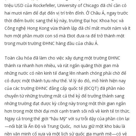
triệu USD của Rockefeller, University of Chicago đã chỉ cần có
hai mươi năm để đạt đến vị trí trên đỉnh. Ở Châu Á, ngay trước
thời điểm bước sang thế kỷ này, trường Đại học Khoa học và
Công nghệ Hong Kong vừa thành lập đã chỉ mất mười năm và ít
hơn một phần mười con số mà Eliot đưa ra để trở thành một
trong mười trường ĐHNC hàng đầu của châu Á.
Toàn cầu hóa đã làm cho việc xây dựng một trường ĐHNC
thành ra nhanh hơn nhiều, và rút ngắn quãng thời gian mà
những nước có nền kinh tế đang lên nhanh chóng phải chờ để
có được một thành tựu như thế. Vì lý do đó, mô hình hiện nay
của các trường ĐHNC đẳng cấp quốc tế (ĐCQT) đã phần nào
chuyển từ những trường mất cả thế kỷ để trưởng thành sang
những trường đạt được kỳ công này trong một thời gian ngắn
hơn trong một thời đại mới cạnh tranh sôi nổi về kinh tế tri thức.
Ngay cả trong thế giới “hậu Mỹ” với sự trỗi dậy của phần còn lại
—nổi bật là Ấn Độ và Trung Quốc, nơi lưu giữ một kho báu là
nền văn minh cổ xưa và một lịch sử quốc gia mạnh mẽ—có vẻ