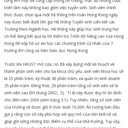
từng em một để cung cấp thông tin chung, mặc dù những cuộc
triển lãm này không bao gồm việc tuyển sinh. Sinh viên chính
thức được chọn qua một hệ thống trên toàn Hong Kong ngày
nay được biết dưới tên gọi Hệ thống Tuyển sinh Liên kết các
Trường theo Ngành học. Hệ thống này giúp học sinh trung học
có thể dùng kết quả kỳ thi Kiểm tra Trình độ Nâng cao của Hong
Kong để nộp hồ sơ xin học các chương trình cử nhân của 7
trường đH công và Viện Giáo dục Hong Kong.
Trước khi HKUST mở cửa, nó đã xây dựng một kế hoạch về
thành phần sinh viên cho ba khoa chủ yếu: sinh viên khoa học sẽ
là 25 phần trăm, kỹ thuật 40 phần trăm, và quản trị kinh doanh
35 phần trăm. Đồng thời, 20 phần trăm tổng số sinh viên sẽ là
sinh viên sau ĐH (Kung 2002, 5). Tỉ lệ này được duy trì ổn định
cho đến năm 2009 (xem bảng 3.1). Tuy nhiên, tổng số sinh viên
của trường sẽ được giữ ở mức dưới 10,000. Ấn tượng ban đầu
gợi ý rằng con số này phù hợp với quy mô của nền kinh tế và
giúp giữ vững những đặc điểm cụ thể của nhà trường. Tuy vậy,