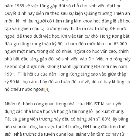
năm 1989 về việc tăng gấp đôi số chỗ cho sinh viên đại học.
Quyết định này diễn ra theo sau sự kiện Quảng trường Thiên an
môn, khi nhiều người có tiềm năng làm khoa học đáng lẽ sẽ học
tập và nghiên cứu tại trường này thì đã ra các trường ĐH nước
ngoài để theo đuổi việc học. Khi việc tản cư khỏi Hong Kong bắt
đầu gia tăng trong thập kỷ 90, chạm đến mức khá cao 65.000
người một năm, trong đó có nhiều ngừơi có học vấn cao, chính
phủ bắt đầu tăng gấp đôi số sinh viên vào ĐH. Việc mở rộng này
sẽ khó đạt được nếu không thành lập trường ĐH mới này năm
1991. Tỉ lệ hồi cư của dân Hong Kong tăng cao vào giữa thập
kỷ 90 khi họ cảm thấy đủ an toàn để trở về, dù có hay không có
hộ chiếu nước ngoài
[4]
.
Nhân tố thành công quan trọng nhất của HKUST là sự tuyển
dụng các nhà khoa học và học giả tài năng lỗi lạc xuất chúng.
Tất cả giảng viên trường này đều có bằng tiến sĩ, 80% lấy bằng
tiến sĩ hoặc từng làm việc tại 24 trường ĐH hàng đầu trên thế
giới. Nhà trường đã tuyển dụng loại giảng viên tầm cỡ này từ