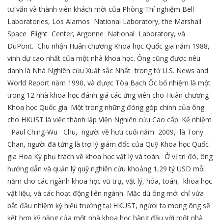
tư vấn và thành viên khách mời của Phòng Thí nghiệm Bell
Laboratories, Los Alamos National Laboratory, the Marshall
Space Flight Center, Argonne National Laboratory, và
DuPont. Chu nhận Huân chương Khoa học Quốc gia năm 1988,
vinh dự cao nhất của một nhà khoa học. Ông cũng được nêu
danh là Nhà Nghiên cứu Xuất sắc Nhất trong tờ U.S. News and
World Report năm 1990, và được Tòa Bạch Ốc bổ nhiệm là một
trong 12 nhà khoa học đánh giá các ứng viên cho Huân chương
Khoa học Quốc gia. Một trong những đóng góp chính của ông
cho HKUST là việc thành lập Viện Nghiên cứu Cao cấp. Kế nhiệm
Paul Ching-Wu Chu, người về hưu cuối năm 2009, là Tony
Chan, người đã từng là trợ lý giám đốc của Quỹ Khoa học Quốc
gia Hoa Kỳ phụ trách về khoa học vật lý và toán. Ở vị trí đó, ông
hướng dẫn và quản lý quỹ nghiên cứu khoảng 1,29 tỷ USD mỗi
năm cho các ngành khoa học vũ trụ, vật lý, hóa, toán, khoa học
vật liệu, và các hoạt động liên ngành. Mặc dù ông mới chỉ vừa
bắt đầu nhiệm kỳ hiệu trưởng tại HKUST, ngừoi ta mong ông sẽ
kết hợp kỹ năng của một nhà khoa học hàng đầu với một nhà