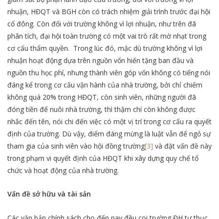
nhuận, HĐQT và BGH còn có trách nhiệm giải trình trước đại hội
cổ đông. Còn đối với trường không vì lợi nhuận, như trên đã
phân tích, đại hội toàn trường có một vai trò rất mờ nhạt trong
cơ cấu thẩm quyền. Trong lúc đó, mặc dù trường không vì lợi
nhuận hoạt động dựa trên nguồn vốn hiến tặng ban đầu và
nguồn thu học phí, nhưng thành viên góp vốn không có tiếng nói
đáng kể trong cơ cấu vận hành của nhà trường, bởi chỉ chiếm
không quá 20% trong HĐQT, còn sinh viên, những người đã
đóng tiền để nuôi nhà trường, thì thậm chí còn không được
nhắc đến tên, nói chi đến việc có một vị trí trong cơ cấu ra quyết
định của trường. Dù vậy, điểm đáng mừng là luật vẫn để ngỏ sự
tham gia của sinh viên vào hội đồng trường
[3]
và đặt vấn đề này
trong phạm vi quyết định của HĐQT khi xây dựng quy chế tổ
chức và hoạt động của nhà trường.
Vấn đề sở hữu và tài sản
Các văn bản chính sách cho đến nay đều coi trường ĐH tư thục