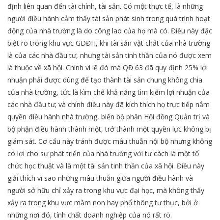
định liên quan đến tài chính, tài sản. Có một thực tế, là những
người điều hành cảm thấy tài sản phát sinh trong quá trình hoạt
động của nhà trường là do công lao của họ mà có. Điều này đặc
biệt rõ trong khu vực GDĐH, khi tài sản vật chất của nhà trường
là của các nhà đầu tư, nhưng tài sản tinh thần của nó được xem
là thuộc về xã hội. Chính vì lẽ đó mà QĐ 63 đã quy định 25% lợi
nhuận phải được dùng để tạo thành tài sản chung không chia
của nhà trường, tức là kìm chế khả năng tìm kiếm lợi nhuận của
các nhà đầu tư; và chính điều này đã kích thích họ trực tiếp nắm
quyền điều hành nhà trường, biến bộ phận Hội đồng Quản trị và
bộ phận điều hành thành một, trở thành một quyền lực không bị
giám sát. Cơ cấu này tránh được mâu thuẫn nội bộ nhưng không
có lợi cho sự phát triển của nhà trường với tư cách là một tổ
chức học thuật và là một tài sản tinh thần của xã hội. Điều này
giải thích vì sao những mâu thuẫn giữa người điều hành và
người sở hữu chỉ xảy ra trong khu vực đại học, mà không thấy
xảy ra trong khu vực mầm non hay phổ thông tư thục, bởi ở
những nơi đó, tính chất doanh nghiệp của nó rất rõ.