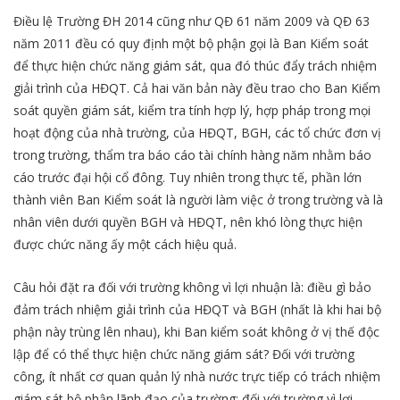
Điều lệ Trường ĐH 2014 cũng như QĐ 61 năm 2009 và QĐ 63
năm 2011 đều có quy định một bộ phận gọi là Ban Kiểm soát
để thực hiện chức năng giám sát, qua đó thúc đẩy trách nhiệm
giải trình của HĐQT. Cả hai văn bản này đều trao cho Ban Kiểm
soát quyền giám sát, kiểm tra tính hợp lý, hợp pháp trong mọi
hoạt động của nhà trường, của HĐQT, BGH, các tổ chức đơn vị
trong trường, thẩm tra báo cáo tài chính hàng năm nhằm báo
cáo trước đại hội cổ đông. Tuy nhiên trong thực tế, phần lớn
thành viên Ban Kiểm soát là người làm việc ở trong trường và là
nhân viên dưới quyền BGH và HĐQT, nên khó lòng thực hiện
được chức năng ấy một cách hiệu quả.
Câu hỏi đặt ra đối với trường không vì lợi nhuận là: điều gì bảo
đảm trách nhiệm giải trình của HĐQT và BGH (nhất là khi hai bộ
phận này trùng lên nhau), khi Ban kiểm soát không ở vị thế độc
lập để có thể thực hiện chức năng giám sát? Đối với trường
công, ít nhất cơ quan quản lý nhà nước trực tiếp có trách nhiệm
giám sát bộ phận lãnh đạo của trường; đối với trường vì lợi