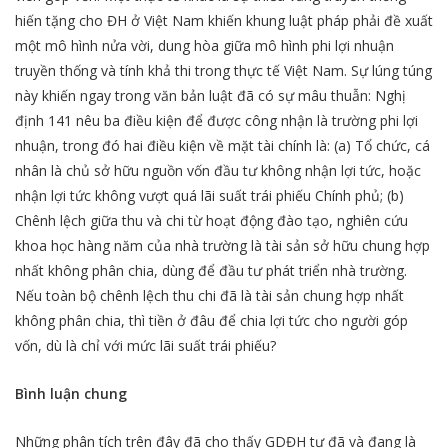
hiến tặng cho ĐH ở Việt Nam khiến khung luật pháp phải đề xuất
một mô hình nửa vời, dung hòa giữa mô hình phi lợi nhuận
truyền thống và tính khả thi trong thực tế Việt Nam. Sự lúng túng
này khiến ngay trong văn bản luật đã có sự mâu thuẫn: Nghị
định 141 nêu ba điều kiện để được công nhận là trường phi lợi
nhuận, trong đó hai điều kiện về mặt tài chính là: (a) Tổ chức, cá
nhân là chủ sở hữu nguồn vốn đầu tư không nhận lợi tức, hoặc
nhận lợi tức không vượt quá lãi suất trái phiếu Chính phủ; (b)
Chênh lệch giữa thu và chi từ hoạt động đào tạo, nghiên cứu
khoa học hàng năm của nhà trường là tài sản sở hữu chung hợp
nhất không phân chia, dùng để đầu tư phát triển nhà trường.
Nếu toàn bộ chênh lệch thu chi đã là tài sản chung hợp nhất
không phân chia, thì tiền ở đâu để chia lợi tức cho người góp
vốn, dù là chỉ với mức lãi suất trái phiếu?
Bình luận chung
Những phân tích trên đây đã cho thấy GDĐH tư đã và đang là