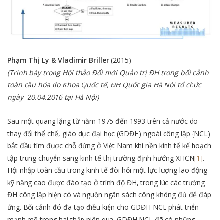
Phạm Thị Ly & Vladimir Briller
(2015)
(Trình bày trong Hội thảo Đổi mới Quản trị ĐH trong bối cảnh
toàn cầu hóa do Khoa Quốc tế, ĐH Quốc gia Hà Nội tổ chức
ngày 20.04.2016 tại Hà Nội)
Sau một quãng lặng từ năm 1975 đến 1993 trên cả nước do
thay đổi thể chế, giáo dục đại học (GDĐH) ngoài công lập (NCL)
bắt đầu tìm được chỗ đứng ở Việt Nam khi nền kinh tế kế hoạch
tập trung chuyển sang kinh tế thị trường định hướng XHCN
[1]
.
Hội nhập toàn cầu trong kinh tế đòi hỏi một lực lượng lao động
kỹ năng cao được đào tạo ở trình độ ĐH, trong lúc các trường
ĐH công lập hiện có và nguồn ngân sách công không đủ để đáp
ứng. Bối cảnh đó đã tạo điều kiện cho GDĐH NCL phát triển
mạnh mẽ trong hai thập niên qua. GDĐH NCL đã có những