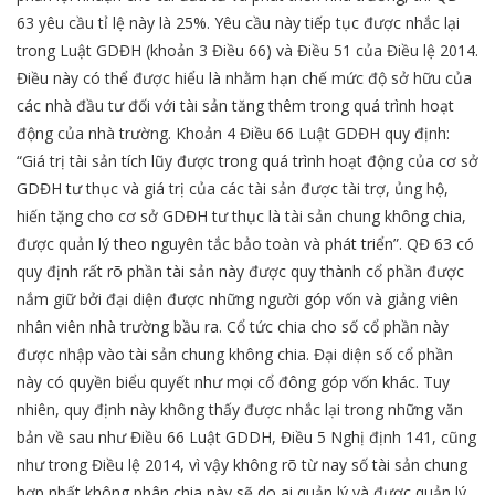
63 yêu cầu tỉ lệ này là 25%. Yêu cầu này tiếp tục được nhắc lại
trong Luật GDĐH (khoản 3 Điều 66) và Điều 51 của Điều lệ 2014.
Điều này có thể được hiểu là nhằm hạn chế mức độ sở hữu của
các nhà đầu tư đối với tài sản tăng thêm trong quá trình hoạt
động của nhà trường. Khoản 4 Điều 66 Luật GDĐH quy định:
“Giá trị tài sản tích lũy được trong quá trình hoạt động của cơ sở
GDĐH tư thục và giá trị của các tài sản được tài trợ, ủng hộ,
hiến tặng cho cơ sở GDĐH tư thục là tài sản chung không chia,
được quản lý theo nguyên tắc bảo toàn và phát triển”. QĐ 63 có
quy định rất rõ phần tài sản này được quy thành cổ phần được
nắm giữ bởi đại diện được những người góp vốn và giảng viên
nhân viên nhà trường bầu ra. Cổ tức chia cho số cổ phần này
được nhập vào tài sản chung không chia. Đại diện số cổ phần
này có quyền biểu quyết như mọi cổ đông góp vốn khác. Tuy
nhiên, quy định này không thấy được nhắc lại trong những văn
bản về sau như Điều 66 Luật GDDH, Điều 5 Nghị định 141, cũng
như trong Điều lệ 2014, vì vậy không rõ từ nay số tài sản chung
hợp nhất không phân chia này sẽ do ai quản lý và được quản lý