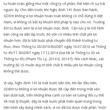
tư hoàn toàn giống như một công ty cổ phần, thể hiện rõ sự trái
ngược ấy. Cho đến trước khi Nghị định 141 được ban hành,
GDDH không vì lợi nhuận hoàn toàn không có chỗ đứng ở Việt
Nam, vì không có bất kỳ khuôn khổ pháp lý nào cho nó. Trường
ĐH tư được xem là vì lợi nhuận mặc định. Cần lưu ý là mô hình
bán công và dân lập trước đó vốn có nhiều tính chất phi lợi
nhuận hơn, đã bị bắt buộc phải chuyển đổi thành trường tư
thục, theo Thông tư 20/2010/BGDĐT ngày 16.07.2010 và Thông
tư 45/TT-BGDĐT ngày 17.12.2014 (Gọi tắt là Thông tư 20 và
Thông tư 45) (Phạm Thị Ly, 2014 d, 2014 f). Nói cách khác, các
trường dù có muốn duy trì tính chất ít nhiều phi lợi nhuận cũng
không thể được.
Vì vậy, Nghị định 141 là một bước tiến lớn, khi lần đầu tiên,
GDĐH tư không vì lợi nhuận được đề cập đến trong một văn
bản dưới luật, trên những khía cạnh cơ bản và tương đối cụ thể.
Về mặt lý thuyết, đây là một bước phát triển quan trọng trong
tiến trình xây dựng chính sách, vì nó đã trả được một phần “món