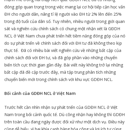
đóng góp quan trọng trong việc mang lại cơ hội tiếp cận học vấn
ĐH cho người dân, nâng tỉ lệ người vào ĐH từ 2% lên đến 25%
trong độ tuổi của dân số. Tuy nhiên, nhiều người trong giới quan
sát và nghiên cứu chính sách có chung một nhận xét là GĐDH
NCL ở Việt Nam chưa phát triển hết tiềm năng đóng góp của nó
do sự phát triển về chính sách đối với ĐH tư đã không theo kịp
thực tế. Đã có nhiều bài viết nghiên cứu về những bất cập của
chính sách đối với ĐH tư, và đã góp phần vào những chuyển
biến tích cực thời gian gần đây. Bài viết này không trở lại những
bất cập đã đề cập trước đây, mà tập trung phân tích những
chuyển biến mới trong chính sách với khu vực GDĐH NCL.
Bối cảnh của GDĐH NCL ở Việt Nam
Trước hết cần nhìn nhận sự phát triển của GDĐH NCL ở Việt
Nam trong bối cảnh quốc tế. Dù công nhận hay không thì GDĐH
trên toàn cầu đang ngày được đối xử như một dịch vụ. Điều này
cũng dễ hiểu, vì hai khía cạnh hàng hóa công và lợi ích tư cùng