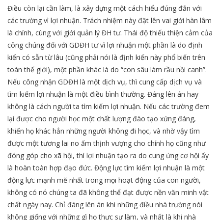
Điều còn lại cần làm, là xây dựng một cách hiểu đúng đắn với
các trường vì lợi nhuận. Trách nhiệm này đặt lên vai giới hàn lâm
là chính, cùng với giới quản lý ĐH tư. Thái độ thiếu thiện cảm của
công chúng đối với GDĐH tư vì lợi nhuận một phần là do định
kiến có sẵn từ lâu (cũng phải nói là định kiến này phổ biến trên
toàn thế giới), một phần khác là do “con sâu làm rầu nồi canh”.
Nếu công nhận GDĐH là một dịch vụ, thì cung cấp dịch vụ và
tìm kiếm lợi nhuận là một điều bình thường. Đáng lên án hay
không là cách người ta tìm kiếm lợi nhuận. Nếu các trường đem
lại được cho người học một chất lượng đào tạo xứng đáng,
khiến họ khác hẳn những người không đi học, và nhờ vậy tìm
được một tương lai no ấm thịnh vượng cho chính họ cũng như
đóng góp cho xã hội, thì lợi nhuận tạo ra do cung ứng cơ hội ấy
là hoàn toàn hợp đạo đức. Động lực tìm kiếm lợi nhuận là một
động lực mạnh mẽ nhất trong mọi hoạt động của con người,
không có nó chúng ta đã không thể đạt được nền văn minh vật
chất ngày nay. Chỉ đáng lên án khi những điều nhà trường nói
không giống với những gì họ thực sự làm, và nhất là khi nhà