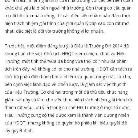
Đó là trách nhiệm giải trình của nhà trường với các bên liên quan
khác chủ yếu là ở bên ngoài nhà trường. Còn trong cơ cấu quản
trị nội bộ của nhà trường, thì các điều kiện nhằm bảo đảm thực
hiện trách nhiệm giải trình của giới quản lý cấp cao còn rất mờ
nhạt, đặc biệt là đối với trường không vì lợi nhuận.
Trước hết, một điểm đáng lưu ý là Điều lệ Trường ĐH 2014 đã
không hạn chế việc Chủ tịch HĐQT kiêm nhiệm chức vụ Hiệu
Trưởng, một tình thế “vừa đá bóng vừa thổi còi” như đã phân
tích trên đây, và không có lợi cho nhà trường. HĐQT cần tách ra
khỏi bộ phận điều hành bởi vì nhiệm vụ quan trọng nhất của họ,
bên cạnh việc lãnh đạo về chiến lược, là giám sát việc thực thi
của Hiệu Trưởng. Cơ chế hai trong một đã thủ tiêu chức năng
giám sát này và làm cho việc thực hiện trách nhiệm giải trình trở
thành rất yếu. Lưu ý là trong cơ chế HĐ Trường ở một số nước,
Hiệu Trưởng cũng có thể được xem là thành viên đương nhiên
của HĐQT, nhưng không có quyền bỏ phiếu khi biểu quyết để
lấy quyết định.