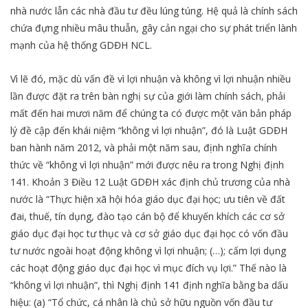
nhà nước lẫn các nhà đầu tư đều lúng túng. Hệ quả là chính sách
chứa đựng nhiều mâu thuẫn, gây cản ngại cho sự phát triển lành
mạnh của hệ thống GDĐH NCL.
Vì lẽ đó, mặc dù vấn đề vì lợi nhuận và không vì lợi nhuận nhiều
lần được đặt ra trên bàn nghị sự của giới làm chính sách, phải
mất đến hai mươi năm để chúng ta có được một văn bản pháp
lý đề cập đến khái niệm “không vì lợi nhuận”, đó là Luật GDĐH
ban hành năm 2012, và phải một năm sau, định nghĩa chính
thức về “không vì lợi nhuận” mới được nêu ra trong Nghị định
141. Khoản 3 Điều 12 Luật GDĐH xác định chủ trương của nhà
nước là “Thực hiện xã hội hóa giáo dục đại học; ưu tiên về đất
đai, thuế, tín dụng, đào tạo cán bộ để khuyến khích các cơ sở
giáo dục đại học tư thục và cơ sở giáo dục đại học có vốn đầu
tư nước ngoài hoạt động không vì lợi nhuận; (…); cấm lợi dụng
các hoạt động giáo dục đại học vì mục đích vụ lợi.” Thế nào là
“không vì lợi nhuận”, thì Nghị định 141 định nghĩa bằng ba dấu
hiệu: (a) “Tổ chức, cá nhân là chủ sở hữu nguồn vốn đầu tư