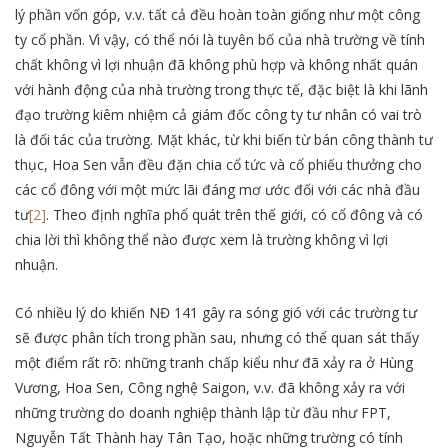
lý phần vốn góp, v.v. tất cả đều hoàn toàn giống như một công
ty cổ phần. Vì vậy, có thể nói là tuyên bố của nhà trường về tính
chất không vì lợi nhuận đã không phù hợp và không nhất quán
với hành động của nhà trường trong thực tế, đặc biệt là khi lãnh
đạo trường kiêm nhiệm cả giám đốc công ty tư nhân có vai trò
là đối tác của trường. Mặt khác, từ khi biến từ bán công thành tư
thục, Hoa Sen vẫn đều đặn chia cổ tức và cổ phiếu thưởng cho
các cổ đông với một mức lãi đáng mơ ước đối với các nhà đầu
tư
[2]
. Theo định nghĩa phổ quát trên thế giới, có cổ đông và có
chia lời thì không thể nào được xem là trường không vì lợi
nhuận.
Có nhiều lý do khiến NĐ 141 gây ra sóng gió với các trường tư
sẽ được phân tích trong phần sau, nhưng có thể quan sát thấy
một điểm rất rõ: những tranh chấp kiểu như đã xảy ra ở Hùng
Vương, Hoa Sen, Công nghệ Saigon, v.v. đã không xảy ra với
những trường do doanh nghiệp thành lập từ đầu như FPT,
Nguyễn Tất Thành hay Tân Tạo, hoặc những trường có tính