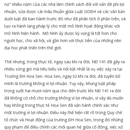
nợ” nhiều năm của các nhà làm chính sách đối với vấn đề phi lợi
nhuận, sửa được cái mâu thuẫn giữa Luật GDĐH và các văn bản
dưới luật đã ban hành trước đó như đã phân tích ở phần trên, và
tạo ra hành lang pháp lý cho một mô hình họat động khác với
mô hình hiện hành. Mô hình ấy được kỳ vọng là tốt hơn cho
người học, cho xã hội, và gần hơn với thực tiễn của những nền
đại học phát triển trên thế giới.
Thế nhưng, trong thực tế, ngay sau khi ra đời, NĐ 141 đã gây ra
nhiều sóng gió mà tiêu biểu và nổi bật nhất là vụ việc xảy ra tại
Trường ĐH Hoa Sen. Hoa Sen, ngay từ khi ra đời, đã tuyên bố
mình là trường không vì lợi nhuận. Tuy vậy, khung luật pháp
trong suốt hai mươi năm qua cho đến trước khi NĐ 141 ra đời
đã không có chỗ cho trường không vì lợi nhuận, vì vậy dù muốn
hay không trong thực tế Hoa Sen đã vận hành chính xác như
một trường vì lợi nhuận. Điều này thể hiện rất rõ trong Quy chế
tổ chức và Hoạt động của trường ĐH Hoa Sen, trong đó những
quy phạm để điều chỉnh các mối quan hệ giữa cổ đông, việc xử