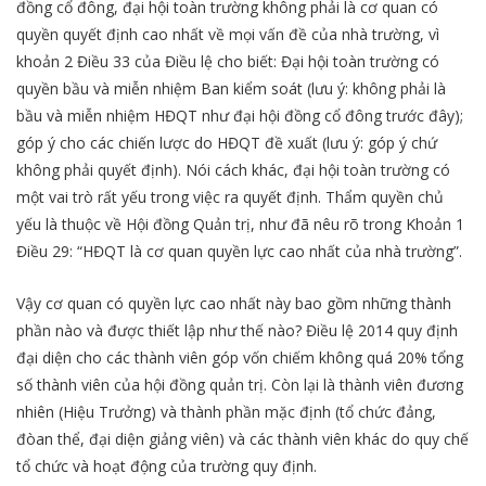
đồng cổ đông, đại hội toàn trường không phải là cơ quan có
quyền quyết định cao nhất về mọi vấn đề của nhà trường, vì
khoản 2 Điều 33 của Điều lệ cho biết: Đại hội toàn trường có
quyền bầu và miễn nhiệm Ban kiểm soát (lưu ý: không phải là
bầu và miễn nhiệm HĐQT như đại hội đồng cổ đông trước đây);
góp ý cho các chiến lược do HĐQT đề xuất (lưu ý: góp ý chứ
không phải quyết định). Nói cách khác, đại hội toàn trường có
một vai trò rất yếu trong việc ra quyết định. Thẩm quyền chủ
yếu là thuộc về Hội đồng Quản trị, như đã nêu rõ trong Khoản 1
Điều 29: “HĐQT là cơ quan quyền lực cao nhất của nhà trường”.
Vậy cơ quan có quyền lực cao nhất này bao gồm những thành
phần nào và được thiết lập như thế nào? Điều lệ 2014 quy định
đại diện cho các thành viên góp vốn chiếm không quá 20% tổng
số thành viên của hội đồng quản trị. Còn lại là thành viên đương
nhiên (Hiệu Trưởng) và thành phần mặc định (tổ chức đảng,
đòan thể, đại diện giảng viên) và các thành viên khác do quy chế
tổ chức và hoạt động của trường quy định.