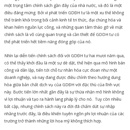
một trọng tâm chính sách gần đây của nhà nước, và đó là một
điều đáng mừng. Bởi vì phát triển GDĐH tư là một xu thế không
thể tránh khỏi trong bối cảnh kinh tế tri thức, đại chúng hóa và
khan hiếm nguồn lực công, và những quan tâm tháo gỡ về mặt
chính sách là vô cùng quan trọng và cần thiết để GDDH tư có
thể phát triển hết tiềm năng đóng góp của nó.
Nhìn lại diễn tiến chính sách đối với GDĐH tư hai mươi năm qua,
có thể thấy khởi đầu là một sự dè dặt, thể hiện qua mô hình bán
công và dân lập, tiến tới chỗ tư nhân hóa cực đoan như một
doanh nghiệp, và nay đang được điều chỉnh theo hướng dung
hòa giữa bản chất dịch vụ của GDĐH với đặc thù của lĩnh vực
này. Bước tiến lớn nhất gần đây là sự thừa nhận mô hình không
vì lợi nhuận và tạo ra hành lang pháp lý cho nó. Tuy còn nhiều
bất cập, nhưng chính sách này ra đời đã chấm dứt sự nhập
nhằng trước đây, là điều khiến tuyên ngôn phi lợi nhuận của các
trường trở thành những lời hoa mỹ không thích hợp.