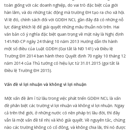
toàn giống với các doanh nghiệp, do vai trò đặc biệt của giới
hàn lâm, và do những tác động mà trường ĐH tạo ra cho xã hội.
Vì lẽ đó, chính sách đối với GDĐH NCL gần đây đã có những nỗ
lực đáng khích lệ để giải quyết những mâu thuẫn nói trên. Hai
văn bản có ý nghĩa đặc biệt quan trọng về mặt này là Nghị định
141/NĐ-CP ngày 24 tháng 10 năm 2013 Hướng dẫn thi hành
một số điều của Luật GDĐH (Gọi tắt là NĐ 141) và Điều lệ
Trường ĐH 2014 ban hành theo Quyết định 70 ngày 10 tháng 12
năm 2014 của Thủ tướng có hiệu lực từ 31.01.2015 (gọi tắt là
Điều lệ Trường ĐH 2015).
Vấn đề vì lợi nhuận và không vì lợi nhuận
Một vấn đề âm ỉ từ lâu trong việc phát triển GDĐH NCL là vấn
đề phân biệt các trường vì lợi nhuận và không vì lợi nhuận. Ngay
cả trên thế giới, ở những nước có nền pháp trị lâu đời, thì đây
vẫn là một vấn đề tế nhị và khó giải quyết. Về nguyên tắc, chừng
nào các trường không có cổ đông, và không chia lãi, thì nó được