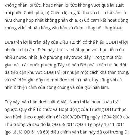
không nhận lợi tức, hoặc nhận lợi tức không vượt quá lãi suất
trái phiếu Chính phủ; b) Chênh lệch giữa thu và chi là tài sản sở
hữu chung hợp nhất không phân chia, c) Có cam kết hoạt động
không vì lợi nhuận bằng văn bản và được công bố công khai.
Dựa trên lời lẽ trên đây của Điều 12, thì có thể hiểu GDĐH vì lợi
nhuận là bị cấm. Điều này thực ra nhất quán với thực tiễn của
nhiều nước, nhất là ở phương Tây trước đây. Trong một thời
gian dài, các nước phương Tây có nền ĐH phát triển từ lâu đời
đã tiếp cận khu vực GDĐH vì lợi nhuận một cách khá thận trọng,
và mãi đến gần đây nó mới được nhìn nhận, tuy cũng với cái
nhìn ít thiện cảm của công chúng và của giới hàn lâm.
Tuy vậy, văn bản dưới luật ở Việt Nam thì lại hoàn toàn trái
ngược. Quy chế Tổ chức và Hoạt động của Trường ĐH tư thục
ban hành theo quyết định 61/2009/QĐ-TTg ngày 17.04.2009 của
Thủ tướng và sau đó là QĐ 63/2011/QĐ-TTg ngày 10.11.2011
(gọi tắt là QĐ 61 và 63) điều chỉnh văn bản này đã coi trường ĐH