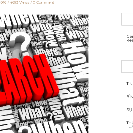
2016
4693 Views
0 Comment
Cen
Re
TIN
BÌ
SỰ
TH
LU