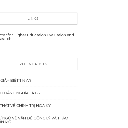
LINKS
ter for Higher Education Evaluation and
search
RECENT POSTS
 GIẢ – BIẾT TIN AI?
NH ĐẲNG NGHĨA LÀ GÌ?
 THẬT VỀ CHÍNH TRỊ HOA KỲ
Ư NGỎ VỀ VẤN ĐỀ CÔNG LÝ VÀ THẢO
ẬN MỞ