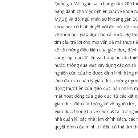
Quốc gia. Với ngân sách hàng năm 200 tri
bang dành cho việc nghiên cứu về khoa họ
Mỹ
[2]
) và đội ngũ nhân sự khoảng gần 200
khoa học có bình duyệt với đòi hỏi rất ca
về khoa học giáo dục cho cả nước. Họ tà
tìm câu trả lời cho mọi vấn đề mà thực tiễ
kê về những điều kiện của giáo dục, đánh 
cung cấp mọi dữ liệu và thông tin cần thi
nước, thông qua việc xây dựng các cơ sở d
nghiên cứu của họ được định hình bằng n
lãnh đạo và quản lý giáo dục, những người
động thực tiễn của giáo dục. Sản phẩm mà
mặt hoạt động của giáo dục, từ các kết q
giáo dục, đến các thống kê về nguồn lực, 
giáo dục, thông tin về các quỹ tài trợ ngh
nhà quản lý, các nhà làm chính sách, các
quyết định của mình thì đều có thể tìm th