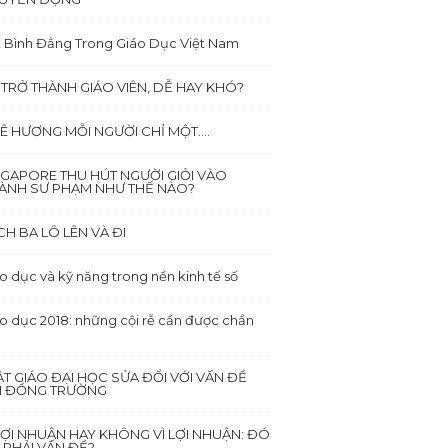
 Bình Đẳng Trong Giáo Dục Việt Nam
 TRỞ THÀNH GIÁO VIÊN, DỄ HAY KHÓ?
Ê HƯƠNG MỖI NGƯỜI CHỈ MỘT….
NGAPORE THU HÚT NGƯỜI GIỎI VÀO
ÀNH SƯ PHẠM NHƯ THẾ NÀO?
CH BA LÔ LÊN VÀ ĐI
o dục và kỹ năng trong nền kinh tế số
o dục 2018: những cội rễ cần được chẩn
ẬT GIÁO ĐẠI HỌC SỬA ĐỔI VỚI VẤN ĐỀ
I ĐỒNG TRƯỜNG
 LỢI NHUẬN HAY KHÔNG VÌ LỢI NHUẬN: ĐÓ
 PHẢI VẤN ĐỀ?