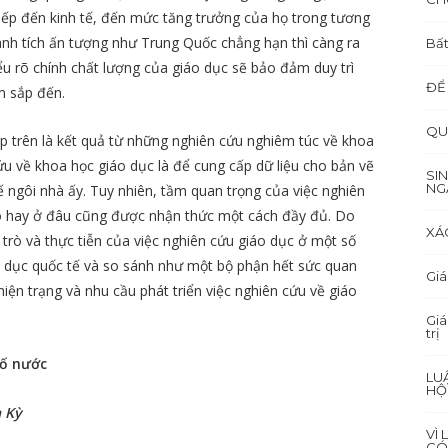
tiếp đến kinh tế, đến mức tăng trưởng của họ trong tương
nh tích ấn tượng như Trung Quốc chẳng hạn thì càng ra
Bất
ểu rõ chính chất lượng của giáo dục sẽ bảo đảm duy trì
ĐỂ
m sắp đến.
QU
̣p trên là kết quả từ những nghiên cứu nghiêm túc về khoa
n cứu về khoa học giáo dục là để cung cấp dữ liệu cho bản vẽ
SI
NG
kế ngôi nhà ấy. Tuy nhiên, tầm quan trọng của việc nghiên
ào hay ở đâu cũng được nhận thức một cách đầy đủ. Do
XÁ
i trò và thực tiễn của việc nghiên cứu giáo dục ở một số
o dục quốc tế và so sánh như một bộ phận hết sức quan
Giá
iện trạng và nhu cầu phát triển việc nghiên cứu về giáo
Giá
trị
số nước
LU
HỘ
 Kỳ
VÌ
CÓ