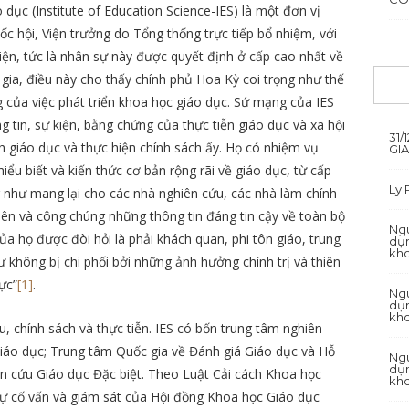
dục (Institute of Education Science-IES) là một đơn vị
c hội, Viện trưởng do Tổng thống trực tiếp bổ nhiệm, với
ện, tức là nhân sự này được quyết định ở cấp cao nhất về
ia, điều này cho thấy chính phủ Hoa Kỳ coi trọng như thế
g của việc phát triển khoa học giáo dục. Sứ mạng của IES
g tin, sự kiện, bằng chứng của thực tiễn giáo dục và xã hội
31/
h giáo dục và thực hiện chính sách ấy. Họ có nhiệm vụ
GI
iểu biết và kiến thức cơ bản rộng rãi về giáo dục, từ cấp
Ly
như mang lại cho các nhà nghiên cứu, các nhà làm chính
viên và công chúng những thông tin đáng tin cậy về toàn bộ
Ngu
a họ được đòi hỏi là phải khách quan, phi tôn giáo, trung
dụn
kh
ư không bị chi phối bởi những ảnh hưởng chính trị và thiên
ực”
[1]
.
Ngu
dụn
kh
u, chính sách và thực tiễn. IES có bốn trung tâm nghiên
iáo dục; Trung tâm Quốc gia về Đánh giá Giáo dục và Hỗ
Ngu
dụn
n cứu Giáo dục Đặc biệt. Theo Luật Cải cách Khoa học
kh
ự cố vấn và giám sát của Hội đồng Khoa học Giáo dục