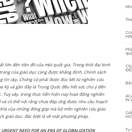
NH
Thi
CU
HẠ
Phả
quá
́t lớn đến tiền đồ của một quốc gia. Trong thời đại kinh
Ch
ĐẾ
n trọng của giáo dục càng được khẳng định. Chính sách
ng tin cậy. Chứng cứ phải được đúc kết từ nghiên cứu
Bắc
oa Kỳ và gần đây là Trung Quốc đều hết sức chú ý đến
 Tuy vậy, trong thực tiễn hiện nay hoạt động nghiên
AC
IN
ế và có thể nói rằng chưa đáp ứng được nhu cầu hoạch
 ý nghĩa của những đóng góp mà bộ môn nghiên cứu giáo
GI
ách giáo dục, đặc biệt là về mặt phương pháp.
HÓ
Tự 
 URGENT NEED FOR AN ERA OF GLOBALIZATION