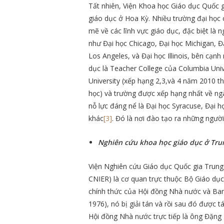
Tất nhiên, Viện Khoa học Giáo dục Quốc g
giáo dục ở Hoa Kỳ. Nhiều trường đại học
mẽ về các lĩnh vực giáo dục, đặc biệt là 
như Đại học Chicago, Đại học Michigan, Đạ
Los Angeles, và Đại học Illinois, bên cạn
dục là Teacher College của Columbia Univ
University (xếp hạng 2,3,và 4 năm 2010 
học) và trường được xếp hạng nhất về ngà
nỗ lực đáng nể là Đại học Syracuse, Đại 
khác
[3]
. Đó là nơi đào tạo ra những ngườ
Nghiên cứu khoa học giáo dục ở Tr
Viện Nghiên cứu Giáo dục Quốc gia Trung 
CNIER) là cơ quan trực thuộc Bộ Giáo dụ
chính thức của Hội đồng Nhà nước và Ban
1976), nó bị giải tán và rồi sau đó được 
Hội đồng Nhà nước trực tiếp là ông Đặng 