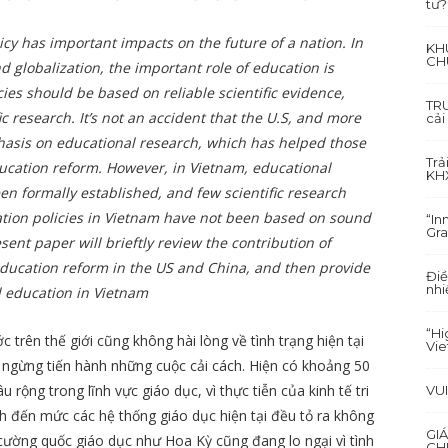
tư?
icy has important impacts on the future of a nation. In
KH
CH
globalization, the important role of education is
cies should be based on reliable scientific evidence,
TRU
c research. It’s not an accident that the U.S, and more
cải
hasis on educational research, which has helped those
Trả
ducation reform. However, in Vietnam, educational
KH
een formally established, and few scientific research
ation policies in Vietnam have not been based on sound
“In
Gra
sent paper will brieftly review the contribution of
education reform in the US and China, and then provide
Điề
nhi
d education in Vietnam
“Hi
trên thế giới cũng không hài lòng về tình trạng hiện tại
Vi
 ngừng tiến hành những cuộc cải cách. Hiện có khoảng 50
 rộng trong lĩnh vực giáo dục, vì thực tiễn của kinh tế tri
VU
h đến mức các hệ thống giáo dục hiện tại đều tỏ ra không
GI
cường quốc giáo dục như Hoa Kỳ cũng đang lo ngại vì tình
CH