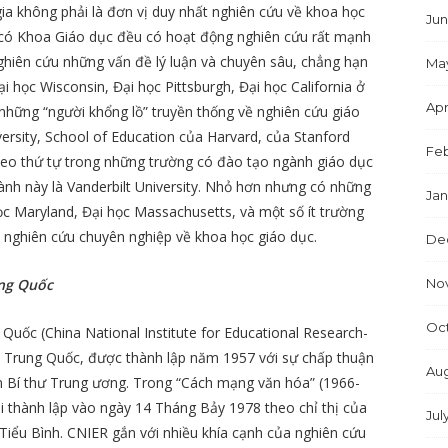
ia không phải là đơn vị duy nhất nghiên cứu về khoa học
Jun
 có Khoa Giáo dục đều có hoạt động nghiên cứu rất mạnh
nghiên cứu những vấn đề lý luận và chuyên sâu, chẳng hạn
Ma
i học Wisconsin, Đại học Pittsburgh, Đại học California ở
Apr
h những “người khổng lồ” truyền thống về nghiên cứu giáo
ersity, School of Education của Harvard, của Stanford
Feb
theo thứ tự trong những trường có đào tạo ngành giáo dục
nh này là Vanderbilt University. Nhỏ hơn nhưng có những
Jan
học Maryland, Đại học Massachusetts, và một số ít trường
i nghiên cứu chuyên nghiệp về khoa học giáo dục.
De
No
ung Quốc
Oc
Quốc (China National Institute for Educational Research-
c Trung Quốc, được thành lập năm 1957 với sự chấp thuận
Aug
 Bí thư Trung ương. Trong “Cách mạng văn hóa” (1966-
tái thành lập vào ngày 14 Tháng Bảy 1978 theo chỉ thị của
Jul
Tiểu Bình. CNIER gắn với nhiều khía cạnh của nghiên cứu