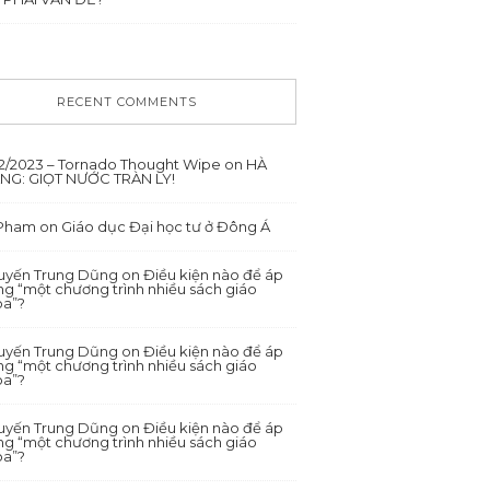
RECENT COMMENTS
12/2023 – Tornado Thought Wipe
on
HÀ
ANG: GIỌT NƯỚC TRÀN LY!
 Pham
on
Giáo dục Đại học tư ở Đông Á
yến Trung Dũng
on
Điều kiện nào để áp
g “một chương trình nhiều sách giáo
oa”?
yến Trung Dũng
on
Điều kiện nào để áp
g “một chương trình nhiều sách giáo
oa”?
yến Trung Dũng
on
Điều kiện nào để áp
g “một chương trình nhiều sách giáo
oa”?