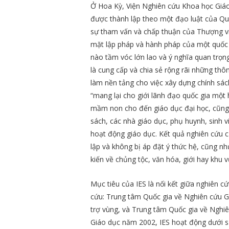
Ở Hoa Kỳ, Viện Nghiên cứu Khoa học Giáo 
được thành lập theo một đạo luật của Quố
sự tham vấn và chấp thuận của Thượng vi
mặt lập pháp và hành pháp của một quốc g
nào tầm vóc lớn lao và ý nghĩa quan trọn
là cung cấp và chia sẻ rộng rãi những thôn
làm nền tảng cho việc xây dựng chính sác
“mang lại cho giới lãnh đạo quốc gia một h
mầm non cho đến giáo dục đại học, cũng 
sách, các nhà giáo dục, phụ huynh, sinh 
hoạt động giáo dục. Kết quả nghiên cứu củ
lập và không bị áp đặt ý thức hệ, cũng nh
kiến về chủng tộc, văn hóa, giới hay khu v
Mục tiêu của IES là nối kết giữa nghiên cứ
cứu: Trung tâm Quốc gia về Nghiên cứu G
trợ vùng, và Trung tâm Quốc gia về Nghiê
Giáo dục năm 2002, IES hoạt động dưới s