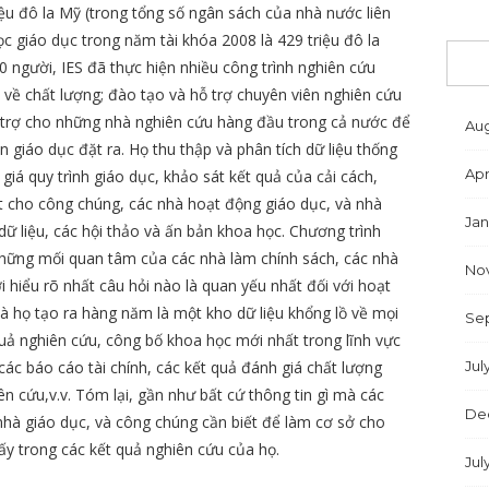
ệu đô la Mỹ (trong tổng số ngân sách của nhà nước liên
c giáo dục trong năm tài khóa 2008 là 429 triệu đô la
 người, IES đã thực hiện nhiều công trình nghiên cứu
o về chất lượng; đào tạo và hỗ trợ chuyên viên nghiên cứu
i trợ cho những nhà nghiên cứu hàng đầu trong cả nước để
Aug
n giáo dục đặt ra. Họ thu thập và phân tích dữ liệu thống
Apr
giá quy trình giáo dục, khảo sát kết quả của cải cách,
ết cho công chúng, các nhà hoạt động giáo dục, và nhà
Jan
ữ liệu, các hội thảo và ấn bản khoa học. Chương trình
hững mối quan tâm của các nhà làm chính sách, các nhà
No
 hiểu rõ nhất câu hỏi nào là quan yếu nhất đối với hoạt
 họ tạo ra hàng năm là một kho dữ liệu khổng lồ về mọi
Se
uả nghiên cứu, công bố khoa học mới nhất trong lĩnh vực
Jul
các báo cáo tài chính, các kết quả đánh giá chất lượng
iên cứu,v.v. Tóm lại, gần như bất cứ thông tin gì mà các
De
 nhà giáo dục, và công chúng cần biết để làm cơ sở cho
ấy trong các kết quả nghiên cứu của họ.
Jul