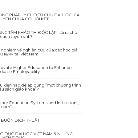
UNG PHÁP LÝ CHO TỰ CHỦ ĐẠI HỌC: CÂU
UYỆN CHƯA CÓ HỒI KẾT
NG TÂM KHẢO THÍ ĐỘC LẬP: Lối ra cho
 cách tuyển sinh?
i nghiệm về nghiên cứu của các học giả
XH&NV tại Việt Nam
novate Higher Education to Enhance
duate Employability”
u kiện nào để áp dụng “một chương trình
ều sách giáo khoa”?
gher Education Systems and Institutions,
etnam”
I BUỒN DỊCH THUẬT
ÁO DỤC ĐẠI HỌC VIỆT NAM & NHỮNG
UYỂN ĐỘNG