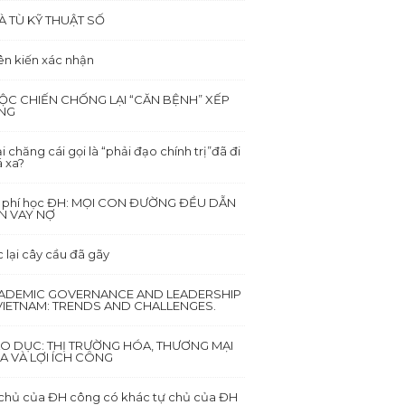
À TÙ KỸ THUẬT SỐ
ên kiến xác nhận
ỘC CHIẾN CHỐNG LẠI “CĂN BỆNH” XẾP
NG
i chăng cái gọi là “phải đạo chính trị”đã đi
 xa?
i phí học ĐH: MỌI CON ĐƯỜNG ĐỀU DẪN
N VAY NỢ
 lại cây cầu đã gãy
ADEMIC GOVERNANCE AND LEADERSHIP
 VIETNAM: TRENDS AND CHALLENGES.
ÁO DỤC: THỊ TRƯỜNG HÓA, THƯƠNG MẠI
A VÀ LỢI ÍCH CÔNG
chủ của ĐH công có khác tự chủ của ĐH