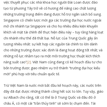
việc thuyết phục các nhà khoa học người Đài Loan được đào
tạo từ phương Tây trở về cố hương để nâng cao chất lượng
những trường trọng điểm đang được hỗ trợ ngân sách bổ sung.
Singapore có chiến lược mời gọi các trường đại học nước ngoài
mở chi nhánh tại Singapore và cho họ nhiều điều kiện khuyến
khích về mặt tài chính để thực hiện điều này – tuy rằng hàng loạt
chi nhánh như thế đã thất bại. Nỗ lực của Trung Quốc gây ấn
tượng nhiều nhất: sự kết hợp các nguồn tài chính to lớn dành
cho những trường được xác định là đang hoạt động tốt nhất; và
những nỗ lực nhằm tạo ra một môi trường học thuật kích thích
năng suất cao”
[2]
. Việt Nam cũng đang có kế hoạch đầu tư cho
bốn trường được giao nhiệm vụ trở thành “trường đại học kiểu
mới” phù hợp với tiêu chuẩn quốc tế.
Trừ Việt Nam là nước mới bắt đầu kế hoạch này, các nước trên
đây đã đạt được những thành công hết sức to lớn. Tuy vậy, giáo
sư Albach cho rằng, rất có thể là ở Trung Quốc và đâu đó ở
châu Á, có một cái “trần thủy tinh” sẽ sớm bị chạm đến. Tài