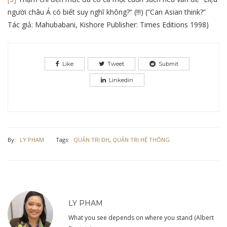
người châu Á có biết suy nghĩ không?” (!!!) (“Can Asian think?”
Tác giả: Mahubabani, Kishore Publisher: Times Editions 1998)
Like
Tweet
Submit
Linkedin
By:
LY PHAM
Tags:
QUẢN TRỊ ĐH
,
QUẢN TRỊ HỆ THỐNG
LY PHAM
What you see depends on where you stand (Albert