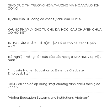
GIÁO DỤC: THỊ TRƯỜNG HÓA, THƯƠNG MẠI HÓA VÀ LỢI ÍCH
CÔNG
Tự chủ của ĐH công có khác tự chủ của ĐH tư?
KHUNG PHÁP LÝ CHO TỰ CHỦ ĐẠI HỌC: CÂU CHUYỆN CHƯA
CÓ HỒI KẾT
TRUNG TÂM KHẢO THÍ ĐỘC LẬP: Lối ra cho cải cách tuyển
sinh?
Trải nghiệm về nghiên cứu của các học giả KHXH&NV tại Việt
Nam
“Innovate Higher Education to Enhance Graduate
Employability”
Điều kiện nào để áp dụng “một chương trình nhiều sách giáo
khoa”?
“Higher Education Systems and Institutions, Vietnam”