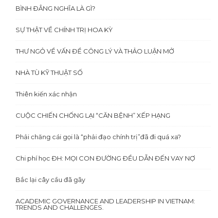
BÌNH ĐẲNG NGHĨA LÀ GÌ?
SỰ THẬT VỀ CHÍNH TRỊ HOA KỲ
THƯ NGỎ VỀ VẤN ĐỀ CÔNG LÝ VÀ THẢO LUẬN MỞ
NHÀ TÙ KỸ THUẬT SỐ
Thiên kiến xác nhận
CUỘC CHIẾN CHỐNG LẠI “CĂN BỆNH” XẾP HẠNG
Phải chăng cái gọi là “phải đạo chính trị”đã đi quá xa?
Chi phí học ĐH: MỌI CON ĐƯỜNG ĐỀU DẪN ĐẾN VAY NỢ
Bắc lại cây cầu đã gãy
ACADEMIC GOVERNANCE AND LEADERSHIP IN VIETNAM:
TRENDS AND CHALLENGES.