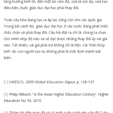
tăng trưởng kinh tế, đến một lúc nào đó, vừa là sức ép, vừa tạo
điều kiện, buộc giáo dục đại học phải thay đổi.
Toàn cầu hóa đang tạo ra áp lực sống còn cho các quốc gia.
Trong bối cảnh đó, giáo dục đại học ở các nước đang phát triển
chắc chắn sẽ phải thay đổi. Câu hỏi đặt ra chỉ là: chúng ta chọn
cho mình nhịp độ nào và sẽ đạt được những thay đổi ấy với giá
nào. Tất nhiên, cái giá phải trả không chỉ là tiền. Cái “trần thủy
tinh” do con người tạo ra, không phải là một định mệnh bất
biến.
[1]
UNESCO,
2009 Global Education Digest
, p. 128-137
[2]
Philip Altbach. “Is the Asian Higher Education Century”. Higher
Education No 59, 2010.
[3]
Thậm chí đến mức đã có cả một cuốn sách nêu vấn đề “Liệu