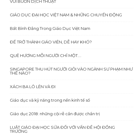
VUI BUỒN DỊCH THUẬT
GIÁO DỤC ĐẠI HỌC VIỆT NAM & NHỮNG CHUYỂN ĐỘNG
Bất Bình Đẳng Trong Giáo Dục Việt Nam
ĐỂ TRỞ THÀNH GIÁO VIÊN, DỄ HAY KHÓ?
QUÊ HƯƠNG MỖI NGƯỜI CHỈ MỘT….
SINGAPORE THU HÚT NGƯỜI GIỎI VÀO NGÀNH SƯ PHẠM NHƯ
THẾ NÀO?
XÁCH BA LÔ LÊN VÀ ĐI
Giáo dục và kỹ năng trong nền kinh tế số
Giáo dục 2018: những cội rễ cần được chẩn trị
LUẬT GIÁO ĐẠI HỌC SỬA ĐỔI VỚI VẤN ĐỀ HỘI ĐỒNG
TRƯỜNG