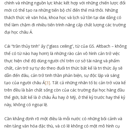
chính và những nguồn lực khác kết hợp với những chiến lược đổi
mới có thể tạo ra những tiến bộ chỉ đến thế mà thôi. Những
thách thức về văn hóa, khoa học và lịch sử tồn tại dai dẳng có
thể làm chậm đi nhiều tiến trình nâng cấp chất lượng các trường
đại học châu Á.
Cái “trần thủy tinh” ấy (“glass ceiling”, từ của GS. Altbach – không
thể có từ nào hay hơn!) là những rào cản vô hình cản trở việc
thực hiện chế độ dùng người chỉ trên cơ sở tài năng và phẩm
chất, cản trở sự tự do theo đuổi tri thức bất kể là tri thức ấy sẽ
dẫn đến đâu, cản trở tinh thần phản biện, sự độc lập và sáng
tạo của người châu Á
[3]
. Tất cả những nhân tố bị cản trở vừa kể
trên đều là bản chất sống còn của các trường đại học hàng đầu
thế giới, bất kể là ở châu Âu hay ở Mỹ, ở thế kỷ trước hay thế kỷ
này, không có ngoại lệ.
Cần khẳng định rõ một điều là mỗi nước có những bối cảnh và
nền tảng văn hóa đặc thù, và có lẽ không có một mô hình cụ