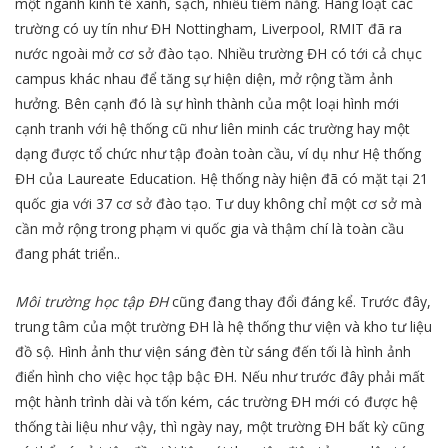
một ngành kinh tế xanh, sạch, nhiều tiềm năng. Hàng loạt các
trường có uy tín như ĐH Nottingham, Liverpool, RMIT đã ra
nước ngoài mở cơ sở đào tạo. Nhiều trường ĐH có tới cả chục
campus khác nhau để tăng sự hiện diện, mở rộng tầm ảnh
hưởng. Bên cạnh đó là sự hình thành của một loại hình mới
cạnh tranh với hệ thống cũ như liên minh các trường hay một
dạng được tổ chức như tập đoàn toàn cầu, ví dụ như Hệ thống
ĐH của Laureate Education. Hệ thống này hiện đã có mặt tại 21
quốc gia với 37 cơ sở đào tạo. Tư duy không chỉ một cơ sở mà
cần mở rộng trong phạm vi quốc gia và thậm chí là toàn cầu
đang phát triển..
Môi trường học tập ĐH
cũng đang thay đổi đáng kể. Trước đây,
trung tâm của một trường ĐH là hệ thống thư viện và kho tư liệu
đồ sộ. Hình ảnh thư viện sáng đèn từ sáng đến tối là hình ảnh
điển hình cho việc học tập bậc ĐH. Nếu như trước đây phải mất
một hành trình dài và tốn kém, các trường ĐH mới có được hệ
thống tài liệu như vậy, thì ngày nay, một trường ĐH bất kỳ cũng