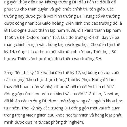
nguyên thủy đến nay. Những trường ĐH đầu tiên ra đời là để
phục vụ cho thần quyền và giới chức chính trị, tôn giáo. Các
trường này được gọi là Mô hình trường ĐH Trung cổ và thường
được công nhận bởi Giáo hoàng. Điển hình cho các trường đó là
ĐH Bologna được thành lập năm 1088, ĐH Paris thành lập năm
1150 và ĐH Oxford năm 1167. Lúc đó trường ĐH chỉ dạy về ba
mảng chính là ngữ văn, hùng biện và logic học. Cho đến tận thế
kỷ 14, cũng chỉ có thêm một số môn như Y học, Triết học, Số
học và Thiên văn học được đưa thêm vào trường ĐH.
Sang đến thế kỷ 15 kéo dài đến thế kỷ 17, sự bùng nổ của cuộc
cách mạng “khoa học thực chứng” thời kỳ Phục Hưng đã làm
thay đổi hoàn toàn về nhận thức xã hội mà điển hình nhất là
đóng góp của Leonardo da Vinci và sau đó là Galileo, Newton,
đã khiến các trường ĐH được mở rộng sang các ngành khoa học
tự nhiên. Thời kỳ này các trường ĐH đóng góp một vai trò quan
trọng trong việc nghiên cứu khoa học tự nhiên và hàng loạt phát
minh được đưa ra từ các phòng thí nghiệm.