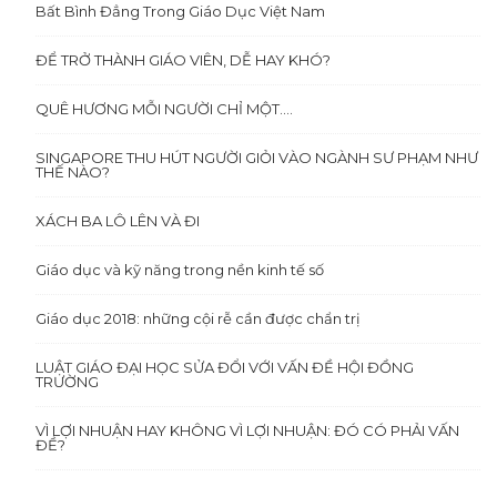
Bất Bình Đẳng Trong Giáo Dục Việt Nam
ĐỂ TRỞ THÀNH GIÁO VIÊN, DỄ HAY KHÓ?
QUÊ HƯƠNG MỖI NGƯỜI CHỈ MỘT….
SINGAPORE THU HÚT NGƯỜI GIỎI VÀO NGÀNH SƯ PHẠM NHƯ
THẾ NÀO?
XÁCH BA LÔ LÊN VÀ ĐI
Giáo dục và kỹ năng trong nền kinh tế số
Giáo dục 2018: những cội rễ cần được chẩn trị
LUẬT GIÁO ĐẠI HỌC SỬA ĐỔI VỚI VẤN ĐỀ HỘI ĐỒNG
TRƯỜNG
VÌ LỢI NHUẬN HAY KHÔNG VÌ LỢI NHUẬN: ĐÓ CÓ PHẢI VẤN
ĐỀ?