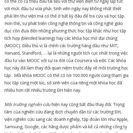
có thể có cả triệu đầu tài liệu với thư viện điện tử ngay lập tức
với mức đầu tư vừa phải. Sinh viên ngày nay không nhất thiết
phải lên thư viện mà có thể ở bất kỳ đâu để tra cứu và học tập.
Hơn thế, sự phát triển công nghệ thông tin và công nghệ giáo
dục còn đưa đến những phương thức học tập khác như học tập
tích hợp (blended learning) hay các khóa học mở đại chúng
(MOOC). Điều thú vị là chính các trường hàng đầu như MIT,
Harvard, Standford, … lại là những người tích cực nhất trong việc
đầu tư vào MOOC với sự ra đời của Coursera và edX. Các khóa
học này đã làm thay đổi quan niệm trước đây về môi trường học
tập . Mỗi khóa MOOC có thể có tới 100.000 người cùng tham gia
học tập cùng một lúc, số sinh viên của riêng một khóa học đã
nhiều hơn rất nhiều trường ĐH hiện nay.
Môi trường nghiên cứu
hiện nay cũng bắt đầu thay đổi. Trọng
tâm của nghiên cứu đang dịch chuyển dần từ các trường ĐH,
viện nghiên cứu sang các doanh nghiệp, tập đoàn lớn như Apple,
Samsung, Google, các hãng dược phẩm và kể cả những công ty