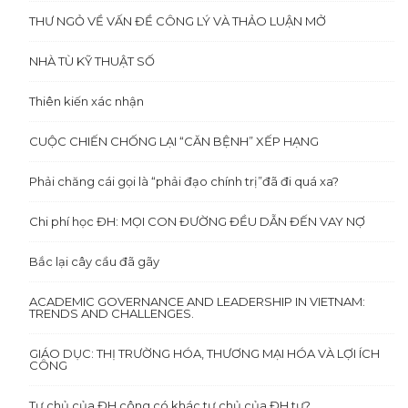
THƯ NGỎ VỀ VẤN ĐỀ CÔNG LÝ VÀ THẢO LUẬN MỞ
NHÀ TÙ KỸ THUẬT SỐ
Thiên kiến xác nhận
CUỘC CHIẾN CHỐNG LẠI “CĂN BỆNH” XẾP HẠNG
Phải chăng cái gọi là “phải đạo chính trị”đã đi quá xa?
Chi phí học ĐH: MỌI CON ĐƯỜNG ĐỀU DẪN ĐẾN VAY NỢ
Bắc lại cây cầu đã gãy
ACADEMIC GOVERNANCE AND LEADERSHIP IN VIETNAM:
TRENDS AND CHALLENGES.
GIÁO DỤC: THỊ TRƯỜNG HÓA, THƯƠNG MẠI HÓA VÀ LỢI ÍCH
CÔNG
Tự chủ của ĐH công có khác tự chủ của ĐH tư?