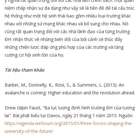
ý nghĩa rất quan trọng đối với các nhà làm chính sách: một quan
niệm chấp nhận sự đa dạng như vậy sẽ là tiền đề để tái cấu trúc
hệ thống như một hệ sinh thái bao gồm nhiều loại trường khác
nhau với những sứ mạng khác nhau và bổ sung cho nhau. Nó
cũng rất quan trọng đối với các nhà lãnh đạo của từng trường
ĐH: nhận thức về những biến đổi của bối cảnh sẽ thúc đẩy
những chiến lược đáp ứng phù hợp của các trường và tăng
cường cơ hội sinh tồn của họ.
Tài liệu tham khảo
Barber, M., Donnelly, K., Rizvi, S., & Summers, L. (2013). An
avalanche is coming: Higher education and the revolution ahead.
Drew Gilpin Faust, “Ba lực lượng định hình trường ĐH của tương
lai”. Bài phát biểu tại Davos, ngày 21 tháng 1 năm 2015. Nguồn:
https://agenda.weforum.org/2015/01/three-forces-shaping-the-
university-of-the-future/