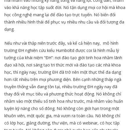
mà nhằm vào những kỹ năng sống và năng lực công dân, nhằm
vào khả năng học tập suốt đời. Nó tận dụng mọi cơ hội mà khoa
học công nghệ mang lại để đào tạo trực tuyến. Nó biến đổi
thành nhiều hình thái để phục vụ nhiều nhu cầu và đối tượng đa
dạng.
Nếu như vài thập niên trước đây, và kể cả hiện nay, mô hình
trường ĐH nghiên cứu kiểu Humboltd được coi là hình mẫu lý
tưởng của khái niệm “ĐH”: nơi đào tạo giới tinh hoa nhằm lãnh
đạo xã hội, nơi sáng tạo tri thức mới và đào tạo các nhà khoa
học, thì ngày nay, trường ĐH đã trở nên một thực thể đa dạng
hơn rất nhiều trên mọi phương diện. Bên cạnh những tháp ngà
truyền thống vẫn đang tồn tại, nhiều trường ĐH ngày nay đã
thay đổi về mục tiêu và phương thức hoạt động. Nó không chỉ
nhằm vào một thiểu số tinh hoa như trước, mà nhằm vào huấn
luyện kỹ năng cho số đông. Nó không còn giới hạn trong một
khuôn viên, một quốc gia, mà vươn ra toàn cầu. Nó không chỉ
có lớp học, giảng đường, thư viện, mà có webinar, có học tập