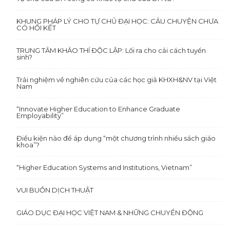
KHUNG PHÁP LÝ CHO TỰ CHỦ ĐẠI HỌC: CÂU CHUYỆN CHƯA
CÓ HỒI KẾT
TRUNG TÂM KHẢO THÍ ĐỘC LẬP: Lối ra cho cải cách tuyển
sinh?
Trải nghiệm về nghiên cứu của các học giả KHXH&NV tại Việt
Nam
“Innovate Higher Education to Enhance Graduate
Employability”
Điều kiện nào để áp dụng “một chương trình nhiều sách giáo
khoa”?
“Higher Education Systems and Institutions, Vietnam”
VUI BUỒN DỊCH THUẬT
GIÁO DỤC ĐẠI HỌC VIỆT NAM & NHỮNG CHUYỂN ĐỘNG