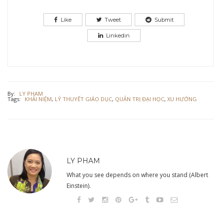
Like
Tweet
Submit
Linkedin
By:
LY PHAM
Tags:
KHÁI NIỆM
,
LÝ THUYẾT GIÁO DỤC
,
QUẢN TRỊ ĐẠI HỌC
,
XU HƯỚNG
LY PHAM
What you see depends on where you stand (Albert
Einstein).