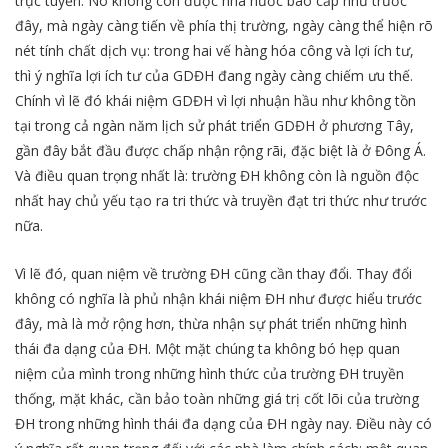
trực tuyến. Nó không còn được nhà nước bao cấp như trước
đây, mà ngày càng tiến về phía thị trường, ngày càng thể hiện rõ
nét tính chất dịch vụ: trong hai vế hàng hóa công và lợi ích tư,
thì ý nghĩa lợi ích tư của GDĐH đang ngày càng chiếm ưu thế.
Chính vì lẽ đó khái niệm GDĐH vì lợi nhuận hầu như không tồn
tại trong cả ngàn năm lịch sử phát triển GDĐH ở phương Tây,
gần đây bắt đầu được chấp nhận rộng rãi, đặc biệt là ở Đông Á.
Và điều quan trọng nhất là: trường ĐH không còn là nguồn độc
nhất hay chủ yếu tạo ra tri thức và truyền đạt tri thức như trước
nữa.
Vì lẽ đó, quan niệm về trường ĐH cũng cần thay đổi. Thay đổi
không có nghĩa là phủ nhận khái niệm ĐH như được hiểu trước
đây, mà là mở rộng hơn, thừa nhận sự phát triển những hình
thái đa dạng của ĐH. Một mặt chúng ta không bó hẹp quan
niệm của mình trong những hình thức của trường ĐH truyền
thống, mặt khác, cần bảo toàn những giá trị cốt lõi của trường
ĐH trong những hình thái đa dạng của ĐH ngày nay. Điều này có