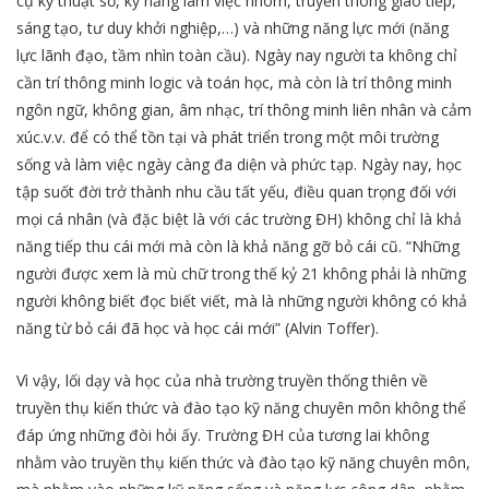
cụ kỹ thuật số, kỹ năng làm việc nhóm, truyền thông giao tiếp,
sáng tạo, tư duy khởi nghiệp,…) và những năng lực mới (năng
lực lãnh đạo, tầm nhìn toàn cầu). Ngày nay người ta không chỉ
cần trí thông minh logic và toán học, mà còn là trí thông minh
ngôn ngữ, không gian, âm nhạc, trí thông minh liên nhân và cảm
xúc.v.v. để có thể tồn tại và phát triển trong một môi trường
sống và làm việc ngày càng đa diện và phức tạp. Ngày nay, học
tập suốt đời trở thành nhu cầu tất yếu, điều quan trọng đối với
mọi cá nhân (và đặc biệt là với các trường ĐH) không chỉ là khả
năng tiếp thu cái mới mà còn là khả năng gỡ bỏ cái cũ. “Những
người được xem là mù chữ trong thế kỷ 21 không phải là những
người không biết đọc biết viết, mà là những người không có khả
năng từ bỏ cái đã học và học cái mới” (Alvin Toffer).
Vì vậy, lối dạy và học của nhà trường truyền thống thiên về
truyền thụ kiến thức và đào tạo kỹ năng chuyên môn không thể
đáp ứng những đòi hỏi ấy. Trường ĐH của tương lai không
nhằm vào truyền thụ kiến thức và đào tạo kỹ năng chuyên môn,