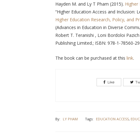
Hayden M. and Ly T Pham (2015).
Higher 
“Higher Education Access and Inclusion: 
Higher Education Research, Policy, and Pra
(Advances in Education in Diverse Communi
Robert T. Teranishi , Loni Bordoloi Pazich
Publishing Limited.; ISBN: 978-1-78560-2
The book can be purchased at this
link
.
Like
Tw
By:
LY PHAM
Tags:
EDUCATION ACCESS
,
EDUC