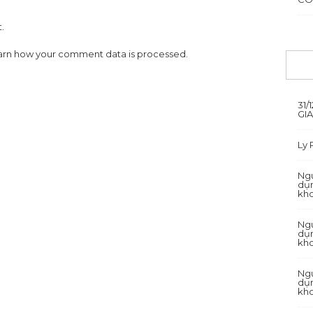
.
arn how your comment data is processed.
31/
GI
Ly
Ngu
dụn
kh
Ngu
dụn
kh
Ngu
dụn
kh