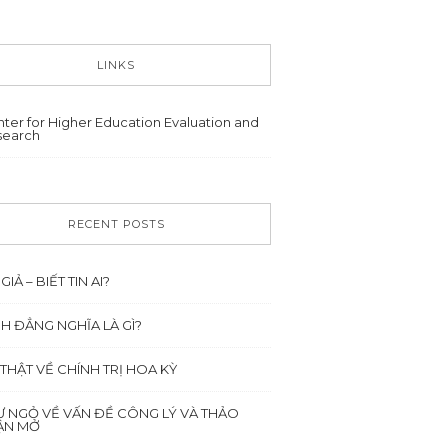
LINKS
ter for Higher Education Evaluation and
search
RECENT POSTS
 GIẢ – BIẾT TIN AI?
NH ĐẲNG NGHĨA LÀ GÌ?
 THẬT VỀ CHÍNH TRỊ HOA KỲ
Ư NGỎ VỀ VẤN ĐỀ CÔNG LÝ VÀ THẢO
ẬN MỞ