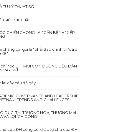
À TÙ KỸ THUẬT SỐ
ên kiến xác nhận
ỘC CHIẾN CHỐNG LẠI “CĂN BỆNH” XẾP
NG
i chăng cái gọi là “phải đạo chính trị”đã đi
 xa?
i phí học ĐH: MỌI CON ĐƯỜNG ĐỀU DẪN
N VAY NỢ
 lại cây cầu đã gãy
ADEMIC GOVERNANCE AND LEADERSHIP
 VIETNAM: TRENDS AND CHALLENGES.
ÁO DỤC: THỊ TRƯỜNG HÓA, THƯƠNG MẠI
A VÀ LỢI ÍCH CÔNG
chủ của ĐH công có khác tự chủ của ĐH