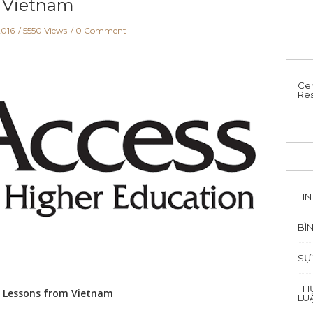
Vietnam
2016
5550 Views
0 Comment
Cen
Re
TIN
BÌ
SỰ
TH
n: Lessons from Vietnam
LU