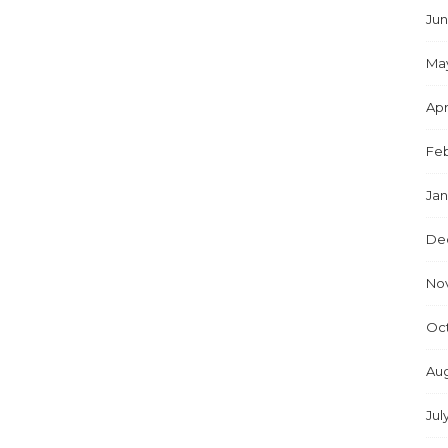
Jun
Ma
Apr
Feb
Jan
De
No
Oc
Aug
Jul