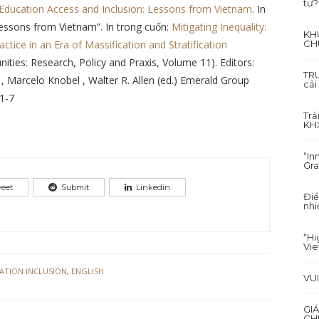
tư?
Education Access and Inclusion: Lessons from Vietnam
. In
Lessons from Vietnam”. In trong cuốn:
Mitigating Inequality:
KH
ctice in an Era of Massification and Stratification
CH
ties: Research, Policy and Praxis, Volume 11). Editors:
TRU
 , Marcelo Knobel , Walter R. Allen (ed.) Emerald Group
cải
91-7
Trả
KH
“In
Gra
eet
Submit
Linkedin
Điề
nhi
“Hi
Vi
ATION INCLUSION
,
ENGLISH
VU
GI
CH