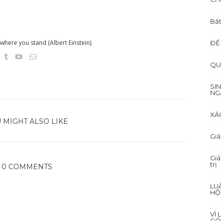
Bất
here you stand (Albert Einstein).
ĐỂ
QU
SI
NG
XÁ
 MIGHT ALSO LIKE
Giá
Giá
trị
0 COMMENTS
LU
HỘ
VÌ
CÓ