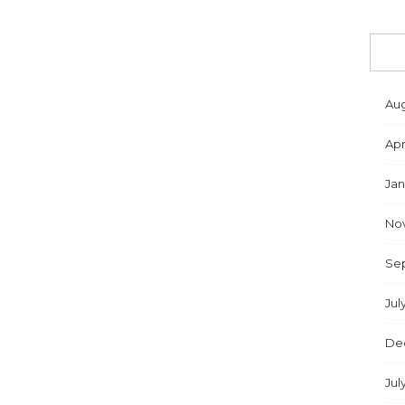
Aug
Apr
Jan
No
Se
Jul
De
Jul