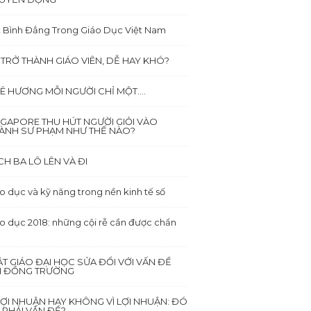
 Bình Đẳng Trong Giáo Dục Việt Nam
 TRỞ THÀNH GIÁO VIÊN, DỄ HAY KHÓ?
Ê HƯƠNG MỖI NGƯỜI CHỈ MỘT….
NGAPORE THU HÚT NGƯỜI GIỎI VÀO
ÀNH SƯ PHẠM NHƯ THẾ NÀO?
CH BA LÔ LÊN VÀ ĐI
o dục và kỹ năng trong nền kinh tế số
o dục 2018: những cội rễ cần được chẩn
ẬT GIÁO ĐẠI HỌC SỬA ĐỔI VỚI VẤN ĐỀ
I ĐỒNG TRƯỜNG
 LỢI NHUẬN HAY KHÔNG VÌ LỢI NHUẬN: ĐÓ
 PHẢI VẤN ĐỀ?