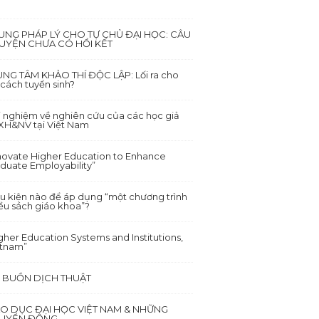
UNG PHÁP LÝ CHO TỰ CHỦ ĐẠI HỌC: CÂU
UYỆN CHƯA CÓ HỒI KẾT
NG TÂM KHẢO THÍ ĐỘC LẬP: Lối ra cho
 cách tuyển sinh?
i nghiệm về nghiên cứu của các học giả
XH&NV tại Việt Nam
novate Higher Education to Enhance
duate Employability”
u kiện nào để áp dụng “một chương trình
ều sách giáo khoa”?
gher Education Systems and Institutions,
etnam”
I BUỒN DỊCH THUẬT
ÁO DỤC ĐẠI HỌC VIỆT NAM & NHỮNG
UYỂN ĐỘNG