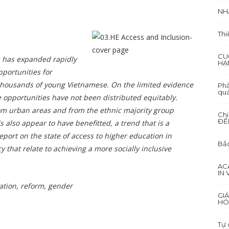
NH
Thi
CU
m has expanded rapidly
HẠ
pportunities for
housands of young Vietnamese. On the limited evidence
Phả
quá
e opportunities have not been distributed equitably.
om urban areas and from the ethnic majority group
Ch
ĐẾ
s also appear to have benefitted, a trend that is a
report on the state of access to higher education in
Bắc
 that relate to achieving a more socially inclusive
AC
IN
ation, reform, gender
GI
HÓ
Tự 