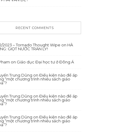
RECENT COMMENTS
12/2023 – Tornado Thought Wipe
on
HÀ
ANG: GIỌT NƯỚC TRÀN LY!
 Pham
on
Giáo dục Đại học tư ở Đông Á
yến Trung Dũng
on
Điều kiện nào để áp
g “một chương trình nhiều sách giáo
oa”?
yến Trung Dũng
on
Điều kiện nào để áp
g “một chương trình nhiều sách giáo
oa”?
yến Trung Dũng
on
Điều kiện nào để áp
g “một chương trình nhiều sách giáo
oa”?