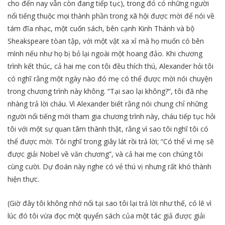
cho đến nay vẫn còn đang tiếp tục), trong đó có những người
nổi tiếng thuộc mọi thành phần trong xã hội được mời để nói về
tám đĩa nhạc, một cuốn sách, bên cạnh Kinh Thánh và bộ
Sheakspeare tòan tập, với một vật xa xỉ mà họ muốn có bên
mình nếu như họ bị bỏ lại ngoài một hoang đảo. Khi chương
trình kết thúc, cả hai mẹ con tôi đều thích thú, Alexander hỏi tôi
có nghĩ rằng một ngày nào đó mẹ có thể được mời nói chuyện
trong chương trình này không. “Tại sao lại không?”, tôi đã nhẹ
nhàng trả lời cháu. Vì Alexander biết rằng nói chung chỉ những
người nổi tiếng mới tham gia chương trình này, cháu tiếp tục hỏi
tôi với một sự quan tâm thành thật, rằng vì sao tôi nghĩ tôi có
thể được mời. Tôi nghĩ trong giây lát rồi trả lời; “Có thể vì mẹ sẽ
được giải Nobel về văn chương”, và cả hai mẹ con chúng tôi
cùng cười. Dự đoán này nghe có vẻ thú vị nhưng rất khó thành
hiện thực.
(Giờ đây tôi không nhớ nổi tại sao tôi lại trả lời như thế, có lẽ vì
lúc đó tôi vừa đọc một quyển sách của một tác giả được giải