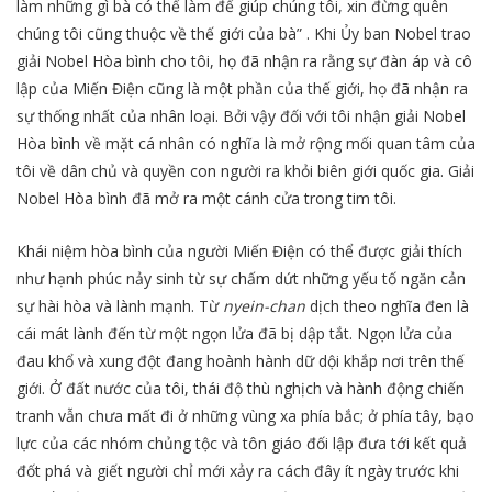
làm những gì bà có thể làm để giúp chúng tôi, xin đừng quên
chúng tôi cũng thuộc về thế giới của bà” . Khi Ủy ban Nobel trao
giải Nobel Hòa bình cho tôi, họ đã nhận ra rằng sự đàn áp và cô
lập của Miến Điện cũng là một phần của thế giới, họ đã nhận ra
sự thống nhất của nhân loại. Bởi vậy đối với tôi nhận giải Nobel
Hòa bình về mặt cá nhân có nghĩa là mở rộng mối quan tâm của
tôi về dân chủ và quyền con người ra khỏi biên giới quốc gia. Giải
Nobel Hòa bình đã mở ra một cánh cửa trong tim tôi.
Khái niệm hòa bình của người Miến Điện có thể được giải thích
như hạnh phúc nảy sinh từ sự chấm dứt những yếu tố ngăn cản
sự hài hòa và lành mạnh. Từ
nyein-chan
dịch theo nghĩa đen là
cái mát lành đến từ một ngọn lửa đã bị dập tắt. Ngọn lửa của
đau khổ và xung đột đang hoành hành dữ dội khắp nơi trên thế
giới. Ở đất nước của tôi, thái độ thù nghịch và hành động chiến
tranh vẫn chưa mất đi ở những vùng xa phía bắc; ở phía tây, bạo
lực của các nhóm chủng tộc và tôn giáo đối lập đưa tới kết quả
đốt phá và giết người chỉ mới xảy ra cách đây ít ngày trước khi