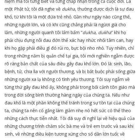
niệm mà tôi từng biết và từng chấp nhận trong cả cuộc đời. Là
một Phật tử, tôi đã nghe về
dukha
, thường được dịch là sự đau
khổ, từ khi tôi là một đứa trẻ nhỏ. Gần như ngày nào cũng thế,
những người lớn, và có khi cũng chẳng phải là ngừơi già cho
lắm, những người quanh tôi lẩm bẩm “
dukha, dukha
” khi họ
phải chịu đựng nỗi đau đớn thể xác hay nhức nhối tâm can, hay
khi họ gặp phải điều gì đó rủi ro, bực bội nho nhỏ. Tuy nhiên, chỉ
trong những năm bị quản chế tại gia, tôi mới nghiền ngẫm được
rõ ràng bản chất của sáu điều gây đau khổ lớn. Đó là: sinh, lão,
bệnh, tử, chia lìa với người thương, và bị bắt buộc phải sống giữa
những người xa lạ không có tình yêu thương. Tôi suy ngẫm về
từng thứ gây đau khổ ấy, không phải trong bối cảnh tôn giáo mà
trong đời sống bình thường hàng ngày của chúng ta. Nếu như
đau khổ là một phần không thể tránh trong sự tồn tại của chúng
ta, chúng ta nên cố gắng làm giảm nhẹ nó hết sức có thể theo
những cách thực tiễn nhất. Tôi đã suy đi nghĩ lại về hiệu quả của
những chương trình chăm sóc bà mẹ và trẻ em trước và sau khi
sinh, về những điều kiện tương xứng cho số dân lớn tuổi; về