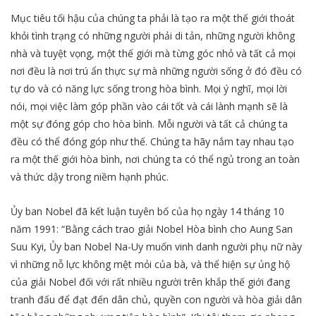
Mục tiêu tối hậu của chúng ta phải là tạo ra một thế giới thoát
khỏi tình trạng có những người phải di tản, những người không
nhà và tuyệt vọng, một thế giới mà từng góc nhỏ và tất cả mọi
nơi đều là nơi trú ẩn thực sự mà những người sống ở đó đều có
tự do và có năng lực sống trong hòa bình. Mọi ý nghĩ, mọi lời
nói, mọi việc làm góp phần vào cái tốt và cái lành mạnh sẽ là
một sự đóng góp cho hòa bình. Mỗi người và tất cả chúng ta
đều có thể đóng góp như thế. Chúng ta hãy nắm tay nhau tạo
ra một thế giới hòa bình, nơi chúng ta có thể ngủ trong an toàn
và thức dậy trong niềm hạnh phúc.
Ủy ban Nobel đã kết luận tuyên bố của họ ngày 14 tháng 10
năm 1991: “Bằng cách trao giải Nobel Hòa bình cho Aung San
Suu Kyi, Ủy ban Nobel Na-Uy muốn vinh danh người phụ nữ này
vì những nỗ lực không mệt mỏi của bà, và thể hiện sự ủng hộ
của giải Nobel đối với rất nhiều người trên khắp thế giới đang
tranh đấu để đạt đến dân chủ, quyền con người và hòa giải dân