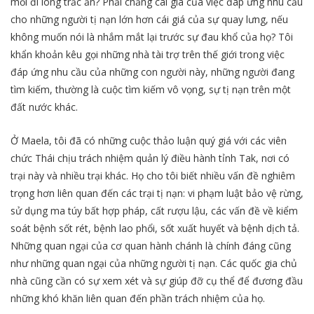
mỏi đi lòng trắc ẩn? Phải chăng cái giá của việc đáp ứng nhu cầu
cho những người tị nạn lớn hơn cái giá của sự quay lưng, nếu
không muốn nói là nhắm mắt lại trước sự đau khổ của họ? Tôi
khẩn khoản kêu gọi những nhà tài trợ trên thế giới trong việc
đáp ứng nhu cầu của những con người này, những người đang
tìm kiếm, thường là cuộc tìm kiếm vô vọng, sự tị nạn trên một
đất nước khác.
Ở Maela, tôi đã có những cuộc thảo luận quý giá với các viên
chức Thái chịu trách nhiệm quản lý điều hành tỉnh Tak, nơi có
trại này và nhiều trại khác. Họ cho tôi biết nhiều vấn đề nghiêm
trọng hơn liên quan đến các trại tị nạn: vi phạm luật bảo vệ rừng,
sử dụng ma túy bất hợp pháp, cất rượu lậu, các vấn đề về kiểm
soát bệnh sốt rét, bệnh lao phổi, sốt xuất huyết và bệnh dịch tả.
Những quan ngại của cơ quan hành chánh là chính đáng cũng
như những quan ngại của những người tị nạn. Các quốc gia chủ
nhà cũng cần có sự xem xét và sự giúp đỡ cụ thể để đương đầu
những khó khăn liên quan đến phần trách nhiệm của họ.