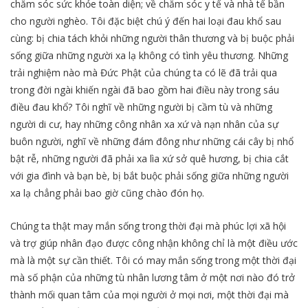
chăm sóc sức khỏe toàn diện; về chăm sóc y tế và nhà tế bần
cho người nghèo. Tôi đặc biệt chú ý đến hai loại đau khổ sau
cùng: bị chia tách khỏi những người thân thương và bị buộc phải
sống giữa những người xa lạ không có tình yêu thương. Những
trải nghiệm nào mà Đức Phật của chúng ta có lẽ đã trải qua
trong đời ngài khiến ngài đã bao gồm hai điều này trong sáu
điều đau khổ? Tôi nghĩ về những người bị cầm tù và những
người di cư, hay những công nhân xa xứ và nạn nhân của sự
buôn người, nghĩ về những đám đông như những cái cây bị nhổ
bật rễ, những người đã phải xa lìa xứ sở quê hương, bị chia cắt
với gia đình và bạn bè, bị bắt buộc phải sống giữa những người
xa lạ chẳng phải bao giờ cũng chào đón họ.
Chúng ta thật may mắn sống trong thời đại mà phúc lợi xã hội
và trợ giúp nhân đạo được công nhận không chỉ là một điều ước
mà là một sự cần thiết. Tôi có may mắn sống trong một thời đại
mà số phận của những tù nhân lương tâm ở một nơi nào đó trở
thành mối quan tâm của mọi người ở mọi nơi, một thời đại mà