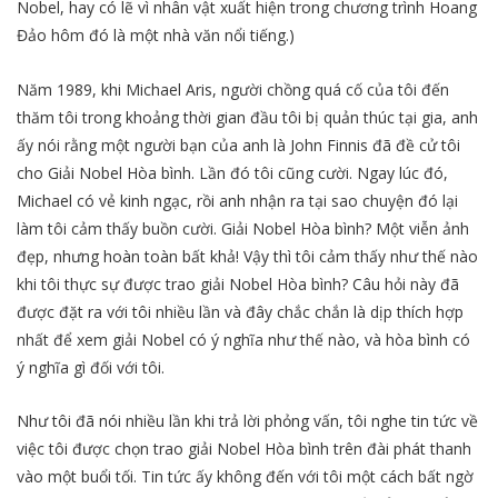
Nobel, hay có lẽ vì nhân vật xuất hiện trong chương trình Hoang
Đảo hôm đó là một nhà văn nổi tiếng.)
Năm 1989, khi Michael Aris, người chồng quá cố của tôi đến
thăm tôi trong khoảng thời gian đầu tôi bị quản thúc tại gia, anh
ấy nói rằng một người bạn của anh là John Finnis đã đề cử tôi
cho Giải Nobel Hòa bình. Lần đó tôi cũng cười. Ngay lúc đó,
Michael có vẻ kinh ngạc, rồi anh nhận ra tại sao chuyện đó lại
làm tôi cảm thấy buồn cười. Giải Nobel Hòa bình? Một viễn ảnh
đẹp, nhưng hoàn toàn bất khả! Vậy thì tôi cảm thấy như thế nào
khi tôi thực sự được trao giải Nobel Hòa bình? Câu hỏi này đã
được đặt ra với tôi nhiều lần và đây chắc chắn là dịp thích hợp
nhất để xem giải Nobel có ý nghĩa như thế nào, và hòa bình có
ý nghĩa gì đối với tôi.
Như tôi đã nói nhiều lần khi trả lời phỏng vấn, tôi nghe tin tức về
việc tôi được chọn trao giải Nobel Hòa bình trên đài phát thanh
vào một buổi tối. Tin tức ấy không đến với tôi một cách bất ngờ