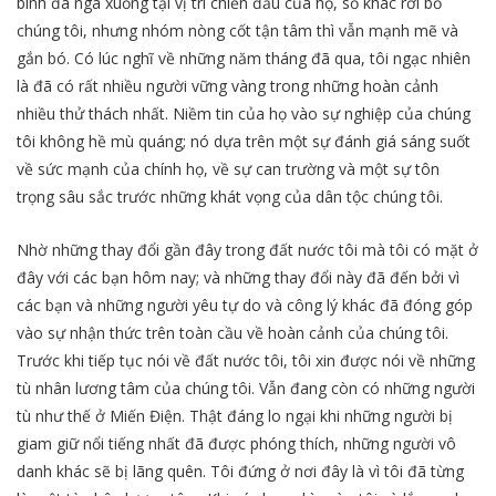
binh đã ngã xuống tại vị trí chiến đấu của họ, số khác rời bỏ
chúng tôi, nhưng nhóm nòng cốt tận tâm thì vẫn mạnh mẽ và
gắn bó. Có lúc nghĩ về những năm tháng đã qua, tôi ngạc nhiên
là đã có rất nhiều người vững vàng trong những hoàn cảnh
nhiều thử thách nhất. Niềm tin của họ vào sự nghiệp của chúng
tôi không hề mù quáng; nó dựa trên một sự đánh giá sáng suốt
về sức mạnh của chính họ, về sự can trường và một sự tôn
trọng sâu sắc trước những khát vọng của dân tộc chúng tôi.
Nhờ những thay đổi gần đây trong đất nước tôi mà tôi có mặt ở
đây với các bạn hôm nay; và những thay đổi này đã đến bởi vì
các bạn và những người yêu tự do và công lý khác đã đóng góp
vào sự nhận thức trên toàn cầu về hoàn cảnh của chúng tôi.
Trước khi tiếp tục nói về đất nước tôi, tôi xin được nói về những
tù nhân lương tâm của chúng tôi. Vẫn đang còn có những người
tù như thế ở Miến Điện. Thật đáng lo ngại khi những người bị
giam giữ nổi tiếng nhất đã được phóng thích, những người vô
danh khác sẽ bị lãng quên. Tôi đứng ở nơi đây là vì tôi đã từng