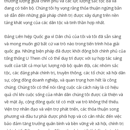
thương lượng giữa chính phủ và các lực lượng sắc tộc đã và
đang có tiến bộ. Chúng tôi hy vọng rằng thỏa thuận ngừng bắn
sẽ dẫn đến những giải pháp chính trị được xây dựng trên nền
tảng khát vọng của các dân tộc và tinh thần hợp nhất.
Đảng Liên hiệp Quốc gia vì Dân chủ của tôi và tôi đã sẵn sàng
và mong muốn giữ bất cứ vai trò nào trong tiến trình hòa giải
quốc gia. Những biện pháp đã được khởi động bởi chính phủ của
tổng thống U Thein chỉ có thể duy trì được với sự hợp tác sáng
suốt của tất cả mọi lực lượng nội bộ: quân đội, các nhóm sắc
tộc, các đảng phái chính trị, truyền thông, các tổ chức xã hội dân
sự, cộng đồng doanh nghiệp, và quan trọng hơn hết là công
chúng. Chúng tôi có thể nói rằng cuộc cải cách này là có hiệu
quả chỉ khi cuộc sống của nhân dân chúng tôi được cải thiện và
về mặt ấy, cộng đồng quốc tế có một vai trò không thể thiếu.
Viện trợ nhân đạo và viện trợ phát triển, các thỏa thuận song
phương và đầu tư phải được phối hợp và có cân nhắc đến việc
bảo đảm tăng trưởng quân bình và bền vững về xã hội, chính trị