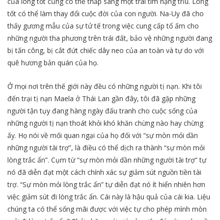
của lòng tốt cũng có thể thắp sáng một trái tim nặng trĩu. Lòng
tốt có thể làm thay đổi cuộc đời của con người. Na-Uy đã cho
thấy gương mẫu của sự tử tế trong việc cung cấp tổ ấm cho
những người tha phương trên trái đất, bảo vệ những người đang
bị tấn công, bị cắt đứt chiếc dây neo của an toàn và tự do với
quê hương bản quán của họ.
Ở mọi nơi trên thế giới này đều có những người tị nạn. Khi tôi
đến trại tị nạn Maela ở Thái Lan gần đây, tôi đã gặp những
người tận tụy đang hàng ngày đấu tranh cho cuộc sống của
những người tị nạn thoát khỏi khó khăn chừng nào hay chừng
ấy. Họ nói về mối quan ngại của họ đối với “sự mòn mỏi dần
những người tài trợ”, là điều có thể dịch ra thành “sự mòn mỏi
lòng trắc ẩn”. Cụm từ “sự mòn mỏi dần những người tài trợ” tự
nó đã diễn đạt một cách chính xác sự giảm sút nguồn tiền tài
trợ. “Sự mòn mỏi lòng trắc ẩn” tự diễn đạt nó ít hiển nhiên hơn
việc giảm sút đi lòng trắc ẩn. Cái này là hậu quả của cái kia. Liệu
chúng ta có thể sống mãi được với việc tự cho phép mình mòn