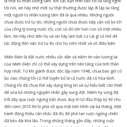
là một tù nhân lương tâm. Khi các bạn nhìn vào tôi và lắng nghe
tôi nói, xin hãy nhớ một sự thật thường được lặp đi lặp lại rằng
một người tù nhân lương tâm đã là quá nhiều. Những người
chưa được trả tự do, những người chưa được tiếp cận với lợi ích
của công lý trong nước tôi, con số đó lớn hơn con số một nhiều
lắm. Xin hãy nhớ đến họ và xin hãy làm bất cứ cái gì có thể để
tác động đến việc trả tự do cho họ sớm nhất và vô điều kiện.
Miến Điện là đất nước nhiều sắc dân và niềm tin vào tương lai
của Miến Điện chỉ có thể xây dựng trên nền tảng của tinh thần
hợp nhất. Từ khi giành được độc lập năm 1948, chưa bao giờ có
lúc nào chúng tôi có thể tuyên bố là cả nước đã có hòa bình.
Chúng tôi đã chưa thể xây dựng lòng tin và sự hiểu biết cần thiết
để xóa bỏ những nguyên nhân gây xung đột. Niềm hy vọng đã
trỗi dậy qua cuộc ngưng bắn được duy trì từ đầu thập kỷ 90 cho
đến năm 2010 thì bị phá vỡ qua một tiến trình vài ba tháng. Một
hành động thiếu cân nhắc đã đủ để phá tan cuộc ngừng chiến
đã kéo dài khá lâu. Trong những tháng gần đây, những cuộc