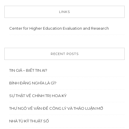
LINKS
Center for Higher Education Evaluation and Research
RECENT POSTS
TIN GIẢ – BIẾT TIN AI?
BÌNH ĐẲNG NGHĨA LÀ GÌ?
SỰ THẬT VỀ CHÍNH TRỊ HOA KỲ
THƯ NGỎ VỀ VẤN ĐỀ CÔNG LÝ VÀ THẢO LUẬN MỞ
NHÀ TÙ KỸ THUẬT SỐ