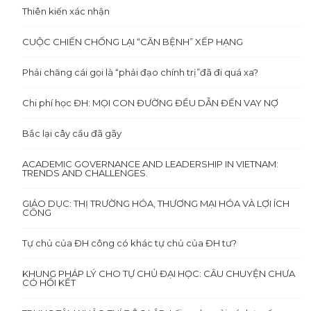
Thiên kiến xác nhận
CUỘC CHIẾN CHỐNG LẠI “CĂN BỆNH” XẾP HẠNG
Phải chăng cái gọi là “phải đạo chính trị”đã đi quá xa?
Chi phí học ĐH: MỌI CON ĐƯỜNG ĐỀU DẪN ĐẾN VAY NỢ
Bắc lại cây cầu đã gãy
ACADEMIC GOVERNANCE AND LEADERSHIP IN VIETNAM:
TRENDS AND CHALLENGES.
GIÁO DỤC: THỊ TRƯỜNG HÓA, THƯƠNG MẠI HÓA VÀ LỢI ÍCH
CÔNG
Tự chủ của ĐH công có khác tự chủ của ĐH tư?
KHUNG PHÁP LÝ CHO TỰ CHỦ ĐẠI HỌC: CÂU CHUYỆN CHƯA
CÓ HỒI KẾT