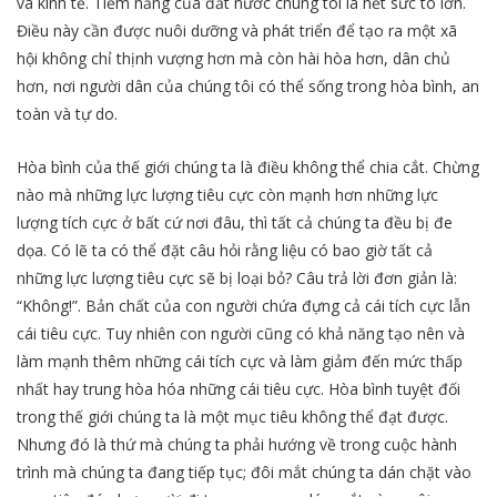
và kinh tế. Tiềm năng của đất nước chúng tôi là hết sức to lớn.
Điều này cần được nuôi dưỡng và phát triển để tạo ra một xã
hội không chỉ thịnh vượng hơn mà còn hài hòa hơn, dân chủ
hơn, nơi người dân của chúng tôi có thể sống trong hòa bình, an
toàn và tự do.
Hòa bình của thế giới chúng ta là điều không thể chia cắt. Chừng
nào mà những lực lượng tiêu cực còn mạnh hơn những lực
lượng tích cực ở bất cứ nơi đâu, thì tất cả chúng ta đều bị đe
dọa. Có lẽ ta có thể đặt câu hỏi rằng liệu có bao giờ tất cả
những lực lượng tiêu cực sẽ bị loại bỏ? Câu trả lời đơn giản là:
“Không!”. Bản chất của con người chứa đựng cả cái tích cực lẫn
cái tiêu cực. Tuy nhiên con người cũng có khả năng tạo nên và
làm mạnh thêm những cái tích cực và làm giảm đến mức thấp
nhất hay trung hòa hóa những cái tiêu cực. Hòa bình tuyệt đối
trong thế giới chúng ta là một mục tiêu không thể đạt được.
Nhưng đó là thứ mà chúng ta phải hướng về trong cuộc hành
trình mà chúng ta đang tiếp tục; đôi mắt chúng ta dán chặt vào