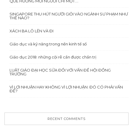
QUÊ HƯƠNG MỖI NGƯỜI CHỈ MỘT….
SINGAPORE THU HÚT NGƯỜI GIỎI VÀO NGÀNH SƯ PHẠM NHƯ
THẾ NÀO?
XÁCH BA LÔ LÊN VÀ ĐI
Giáo dục và kỹ năng trong nền kinh tế số
Giáo dục 2018: những cội rễ cần được chẩn trị
LUẬT GIÁO ĐẠI HỌC SỬA ĐỔI VỚI VẤN ĐỀ HỘI ĐỒNG
TRƯỜNG
VÌ LỢI NHUẬN HAY KHÔNG VÌ LỢI NHUẬN: ĐÓ CÓ PHẢI VẤN
ĐỀ?
RECENT COMMENTS