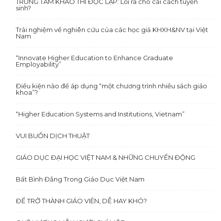
TRUNG TÂM KHẢO THÍ ĐỘC LẬP: Lối ra cho cải cách tuyển
sinh?
Trải nghiệm về nghiên cứu của các học giả KHXH&NV tại Việt
Nam
“Innovate Higher Education to Enhance Graduate
Employability”
Điều kiện nào để áp dụng “một chương trình nhiều sách giáo
khoa”?
“Higher Education Systems and Institutions, Vietnam”
VUI BUỒN DỊCH THUẬT
GIÁO DỤC ĐẠI HỌC VIỆT NAM & NHỮNG CHUYỂN ĐỘNG
Bất Bình Đẳng Trong Giáo Dục Việt Nam
ĐỂ TRỞ THÀNH GIÁO VIÊN, DỄ HAY KHÓ?