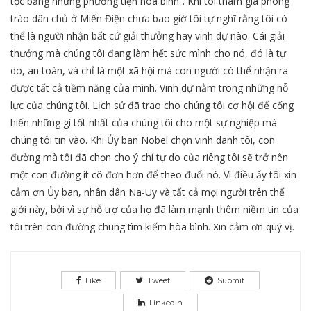
tộc bằng những phương tiện hòa bình”. Khi tôi tham gia phong
trào dân chủ ở Miến Điện chưa bao giờ tôi tự nghĩ rằng tôi có
thể là người nhận bất cứ giải thưởng hay vinh dự nào. Cái giải
thưởng mà chúng tôi đang làm hết sức mình cho nó, đó là tự
do, an toàn, và chỉ là một xã hội mà con người có thể nhận ra
được tất cả tiềm năng của mình. Vinh dự nằm trong những nỗ
lực của chúng tôi. Lịch sử đã trao cho chúng tôi cơ hội để cống
hiến những gì tốt nhất của chúng tôi cho một sự nghiệp mà
chúng tôi tin vào. Khi Ủy ban Nobel chọn vinh danh tôi, con
đường mà tôi đã chọn cho ý chí tự do của riêng tôi sẽ trở nên
một con đường ít cô đơn hơn để theo đuổi nó. Vì điều ấy tôi xin
cảm ơn Ủy ban, nhân dân Na-Uy và tất cả mọi người trên thế
giới này, bởi vì sự hỗ trợ của họ đã làm mạnh thêm niềm tin của
tôi trên con đường chung tìm kiếm hòa bình. Xin cảm ơn quý vị.
Like
Tweet
Submit
Linkedin