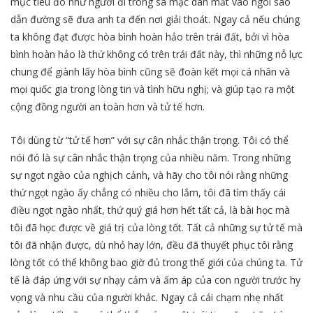
mục tiêu đó như người đi trong sa mạc dán mắt vào ngôi sao
dẫn đường sẽ đưa anh ta đến nơi giải thoát. Ngay cả nếu chúng
ta không đạt được hòa bình hoàn hảo trên trái đất, bởi vì hòa
bình hoàn hảo là thứ không có trên trái đất này, thì những nỗ lực
chung để giành lấy hòa bình cũng sẽ đoàn kết mọi cá nhân và
mọi quốc gia trong lòng tin và tình hữu nghị; và giúp tạo ra một
cộng đồng người an toàn hơn và tử tế hơn.
Tôi dùng từ “tử tế hơn” với sự cân nhắc thận trọng. Tôi có thể
nói đó là sự cân nhắc thận trọng của nhiều năm. Trong những
sự ngọt ngào của nghịch cảnh, và hãy cho tôi nói rằng những
thứ ngọt ngào ấy chẳng có nhiều cho lắm, tôi đã tìm thấy cái
điều ngọt ngào nhất, thứ quý giá hơn hết tất cả, là bài học mà
tôi đã học được về giá trị của lòng tốt. Tất cả những sự tử tế mà
tôi đã nhận được, dù nhỏ hay lớn, đều đã thuyết phục tôi rằng
lòng tốt có thể không bao giờ đủ trong thế giới của chúng ta. Tử
tế là đáp ứng với sự nhạy cảm và ấm áp của con người trước hy
vọng và nhu cầu của người khác. Ngay cả cái chạm nhẹ nhất