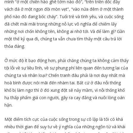
mình “ở một chiến hào ghê tởm nào đó”, “trên triền dốc đầy
vách đá ở một ngọn đồi mòn vẹt”, “vào nửa đêm ở một thành
phố nào đó đang bốc cháy”. Tuổi trẻ và tình yêu, và cuộc sống
đã chết mãi mãi trong những nỗ lực vô nghĩa để chiếm lấy
những nơi chốn không tên, không ai nhớ tới. Và để làm gì? Gần
một thế kỷ qua đi, chúng ta vẫn chưa tìm thấy một câu trả lời
thỏa đáng.
Ở mức độ ít bạo động hơn, phải chăng chúng ta không cảm thấy
tội lỗi về sự liều lĩnh, về sự phung phí liên quan đến tương lai của
chúng ta và nhân loại? Chiến tranh đâu phải là nơi duy nhất mà
hoà bình được nói mãi đến nhàm tai. Bất cứ ở đâu nỗi thống
khổ bị làm ngơ thì ở đó xung đột sẽ nảy mầm, vì nỗi thống khổ
hạ thấp phẩm giá con người, gây ra cay đắng và nuôi lòng oán
hận.
Một điểm tích cực của cuộc sống trong sự cô lập là tôi có khá
nhiều thời gian để suy tư về ý nghĩa của những ngôn từ và khái