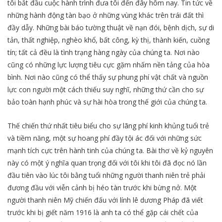
tôi bắt đầu cuộc hành trình đưa tôi đến đây hôm nay. Tin tức về
những hành động tàn bạo ở những vùng khác trên trái đất thì
đầy dẫy. Những bài báo tường thuật về nạn đói, bệnh dịch, sự di
tản, thất nghiệp, nghèo khổ, bất công, kỳ thị, thành kiến, cuồng
tín; tất cả đều là tình trạng hàng ngày của chúng ta. Nơi nào
cũng có những lực lượng tiêu cực gặm nhấm nền tảng của hòa
bình. Nơi nào cũng có thể thấy sự phung phí vật chất và nguồn
lực con người một cách thiếu suy nghĩ, những thứ cần cho sự
bảo toàn hạnh phúc và sự hài hòa trong thế giới của chúng ta.
Thế chiến thứ nhất tiêu biểu cho sự lãng phí kinh khủng tuổi trẻ
và tiềm năng, một sự hoang phí đầy tội ác đối với những sức
mạnh tích cực trên hành tinh của chúng ta. Bài thơ về kỷ nguyên
này có một ý nghĩa quan trọng đối với tôi khi tôi đã đọc nó lần
đầu tiên vào lúc tôi bằng tuổi những người thanh niên trẻ phải
đương đầu với viễn cảnh bị héo tàn trước khi bừng nở. Một
người thanh niên Mỹ chiến đấu với lính lê dương Pháp đã viết
trước khi bị giết năm 1916 là anh ta có thể gặp cái chết của