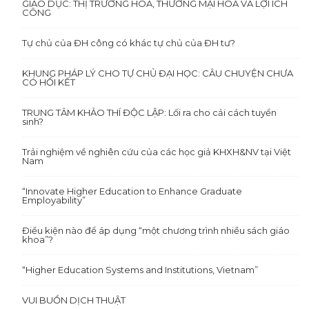
GIÁO DỤC: THỊ TRƯỜNG HÓA, THƯƠNG MẠI HÓA VÀ LỢI ÍCH
CÔNG
Tự chủ của ĐH công có khác tự chủ của ĐH tư?
KHUNG PHÁP LÝ CHO TỰ CHỦ ĐẠI HỌC: CÂU CHUYỆN CHƯA
CÓ HỒI KẾT
TRUNG TÂM KHẢO THÍ ĐỘC LẬP: Lối ra cho cải cách tuyển
sinh?
Trải nghiệm về nghiên cứu của các học giả KHXH&NV tại Việt
Nam
“Innovate Higher Education to Enhance Graduate
Employability”
Điều kiện nào để áp dụng “một chương trình nhiều sách giáo
khoa”?
“Higher Education Systems and Institutions, Vietnam”
VUI BUỒN DỊCH THUẬT