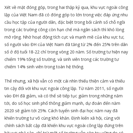
Xét về mặt đóng góp, trong hai thập kỷ qua, khu vực ngoài công
lập của Việt Nam đã có đóng góp to lớn trong việc đáp ứng nhu
cầu học tập của người dân, đặc biệt trong bối cảnh số chỗ ngồi
trong các trường công còn hạn chế mà ngân sách thì khó lòng
mở rộng. Nhờ hoạt động tích cực và mạnh mẽ của khu vực tư,
số người vào ĐH của Việt Nam đã tăng từ 2% đến 25% trên dân
số ở độ tuổi 18-22 chỉ trong vòng 20 năm. Số trường tư hiện nay
chiếm 19% tổng số trường, và sinh viên trong các trường tư
chiếm 14% sinh viên trong toàn hệ thống.
Thế nhưng, xã hội vẫn có một cái nhìn thiếu thiện cảm và thiếu
tin cậy đối với khu vực ngoài công lập. Từ năm 2011, số người
vào ĐH đã giảm, và có thể sẽ tiếp tục giảm trong những năm
tới, do số học sinh phổ thông giảm mạnh, dự đoán đến năm
2020 sẽ giảm tới 25%. Cách tuyển sinh đại học năm nay đã
khiến trường tư vô cùng khó khăn. Định kiến xã hội, cùng với
chính sách bất cập đã khiến khu vực ngoài công lập đứng trên
bờ vực phá sản, chỉ trừ một số trường vẫn còn trụ vững do có