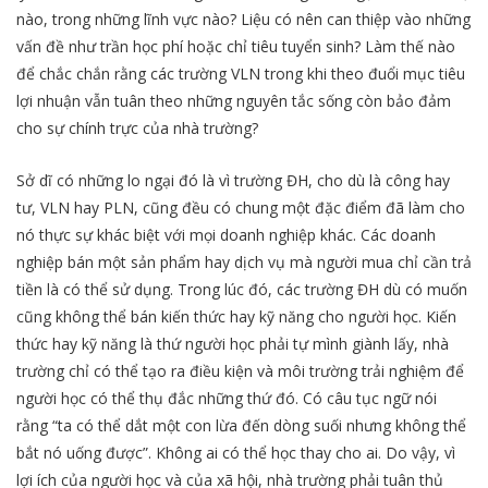
nào, trong những lĩnh vực nào? Liệu có nên can thiệp vào những
vấn đề như trần học phí hoặc chỉ tiêu tuyển sinh? Làm thế nào
để chắc chắn rằng các trường VLN trong khi theo đuổi mục tiêu
lợi nhuận vẫn tuân theo những nguyên tắc sống còn bảo đảm
cho sự chính trực của nhà trường?
Sở dĩ có những lo ngại đó là vì trường ĐH, cho dù là công hay
tư, VLN hay PLN, cũng đều có chung một đặc điểm đã làm cho
nó thực sự khác biệt với mọi doanh nghiệp khác. Các doanh
nghiệp bán một sản phẩm hay dịch vụ mà người mua chỉ cần trả
tiền là có thể sử dụng. Trong lúc đó, các trường ĐH dù có muốn
cũng không thể bán kiến thức hay kỹ năng cho người học. Kiến
thức hay kỹ năng là thứ người học phải tự mình giành lấy, nhà
trường chỉ có thể tạo ra điều kiện và môi trường trải nghiệm để
người học có thể thụ đắc những thứ đó. Có câu tục ngữ nói
rằng “ta có thể dắt một con lừa đến dòng suối nhưng không thể
bắt nó uống được”. Không ai có thể học thay cho ai. Do vậy, vì
lợi ích của người học và của xã hội, nhà trường phải tuân thủ