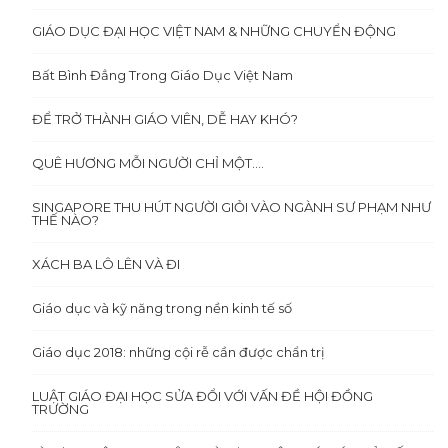
GIÁO DỤC ĐẠI HỌC VIỆT NAM & NHỮNG CHUYỂN ĐỘNG
Bất Bình Đẳng Trong Giáo Dục Việt Nam
ĐỂ TRỞ THÀNH GIÁO VIÊN, DỄ HAY KHÓ?
QUÊ HƯƠNG MỖI NGƯỜI CHỈ MỘT….
SINGAPORE THU HÚT NGƯỜI GIỎI VÀO NGÀNH SƯ PHẠM NHƯ
THẾ NÀO?
XÁCH BA LÔ LÊN VÀ ĐI
Giáo dục và kỹ năng trong nền kinh tế số
Giáo dục 2018: những cội rễ cần được chẩn trị
LUẬT GIÁO ĐẠI HỌC SỬA ĐỔI VỚI VẤN ĐỀ HỘI ĐỒNG
TRƯỜNG