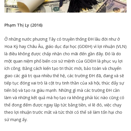
Phạm Thị Ly (2016)
Ở những nước phương Tây có truyền thống ĐH lâu đời như ở
Hoa Kỳ hay Châu Âu, giáo dục đại học (GDĐH) vì lợi nhuận (VLN)
là điều không được chấp nhận cho mãi đến gần đây. Đó là do
một quan niệm phổ biến coi sứ mệnh của GDĐH là phục vụ lợi
ích công. Bằng cách kiến tạo tri thức mới, bảo toàn và chuyển
giao các giá trị qua nhiều thế hệ, các trường ĐH đã, đang và sẽ
tiếp tục đóng vai trò là cột trụ tinh thần của xã hội, thúc đẩy sự
tiến bộ và tạo ra giàu mạnh. Những gì mà các trường ĐH cần
làm và những kết quả mà họ tạo ra không phải lúc nào cũng có
thể đong đếm được ngay lập tức bằng tiền, vì lẽ đó, việc chạy
theo lợi nhuận trước mắt và tức thời có thể sẽ làm tổn hại cho
sứ mạng ấy.