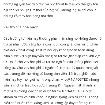
những nguyên tắc đạo đức và học thuật là điều có thể gây tổn
hại cho lợi nhuận tức thời của họ; nếu không, họ sẽ chỉ còn là
những cỗ máy bán bằng mà thôi.
Vai trò của nhà nước
Các trường tư hiện nay thường phàn nàn rằng họ không được hỗ
trợ từ nhà nước, rằng họ là con nuôi, con ghẻ, con rơi, bị phân
biệt đối xử bất công. Thật ra nói vậy không hoàn toàn đúng.
Nhà nước VN hiện nay vẫn đang có tài trợ gián tiếp cho khu vực
tư. Đó là cho vay học phí và tài trợ nghiên cứu không phân biệt
công tư. Cho vay học phí là nguồn tài trợ cực kỳ quan trọng với
các trường để mở rộng số lượng sinh viên. Tài trợ nghiên cứu
hiện nay tuy mới giới hạn trong phạm vi quỹ NAFOSTED nhưng
vẫn là một tín hiệu tích cực. Trường ĐH Nguyễn Tất Thành là
một ví dụ trong việc nhận được tài trợ từ NAFOSTED. Một
khoản tài trợ vô hình khác, là nguồn giảng viên từ các ĐH công.
Nếu nhà nước cấm giảng viên ĐH công lập dạy thêm tại các