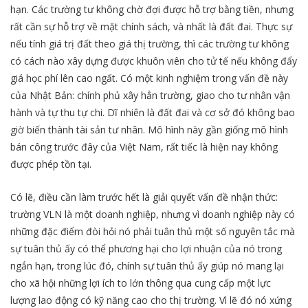
hạn. Các trường tư không chờ đợi được hỗ trợ bằng tiền, nhưng
rất cần sự hỗ trợ về mặt chính sách, và nhất là đất đai. Thực sự
nếu tính giá trị đất theo giá thị trường, thì các trường tư không
có cách nào xây dựng được khuôn viên cho tử tế nếu không đẩy
giá học phí lên cao ngất. Có một kinh nghiệm trong vấn đề này
của Nhật Bản: chính phủ xây hẳn trường, giao cho tư nhân vận
hành và tự thu tự chi. Dĩ nhiên là đất đai và cơ sở đó không bao
giờ biến thành tài sản tư nhân. Mô hình này gần giống mô hình
bán công trước đây của Việt Nam, rất tiếc là hiện nay không
được phép tồn tại.
Có lẽ, điều cần làm trước hết là giải quyết vấn đề nhận thức:
trường VLN là một doanh nghiệp, nhưng vì doanh nghiệp này có
những đặc điểm đòi hỏi nó phải tuân thủ một số nguyên tắc mà
sự tuân thủ ấy có thể phương hại cho lợi nhuận của nó trong
ngắn hạn, trong lúc đó, chính sự tuân thủ ấy giúp nó mang lại
cho xã hội những lợi ích to lớn thông qua cung cấp một lực
lượng lao động có kỹ năng cao cho thị trường. Vì lẽ đó nó xứng