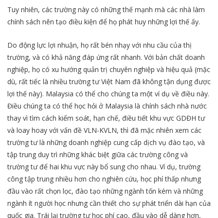
Tuy nhiên, các trường này có những thế mạnh mà các nhà làm
chính sách nên tạo điều kiện để họ phát huy những lợi thế ấy.
Do động lực lợi nhuận, họ rất bén nhạy với nhu cầu của thị
trường, và có khả năng đáp ứng rất nhanh. Với bản chất doanh
nghiệp, họ có xu hướng quản trị chuyên nghiệp và hiệu quả (mặc
dù, rất tiếc là nhiều trường tư Việt Nam đã không tận dụng được
lợi thế này). Malaysia có thể cho chúng ta một ví dụ về điều này.
Điều chúng ta có thể học hỏi ở Malaysia là chính sách nhà nước
thay vì tìm cách kiểm soát, hạn chế, điều tiết khu vực GDĐH tư
và loay hoay với vấn đề VLN-KVLN, thì đã mặc nhiên xem các
trường tư là những doanh nghiệp cung cấp dịch vụ đào tạo, và
tập trung duy trì những khác biệt giữa các trường công và
trường tư để hai khu vực này bổ sung cho nhau. Ví dụ, trường
công tập trung nhiều hơn cho nghiên cứu, học phí thấp nhưng
đầu vào rất chọn lọc, đào tạo những ngành tốn kém và những
ngành ít người học nhưng cần thiết cho sự phát triển dài hạn của
quốc gia. Trái lại trường tư học phí cao, đầu vào dễ dàng hơn,