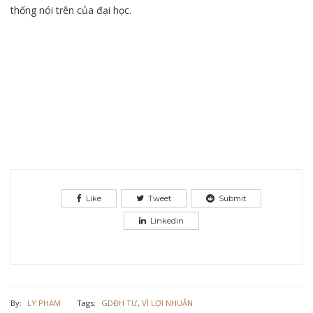
thống nói trên của đại học.
Like
Tweet
Submit
Linkedin
By:
LY PHAM
Tags:
GDĐH TƯ
,
VÌ LỢI NHUẬN