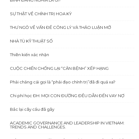
BÌNH ĐẲNG NGHĨA LÀ GÌ?
SỰ THẬT VỀ CHÍNH TRỊ HOA KỲ
THƯ NGỎ VỀ VẤN ĐỀ CÔNG LÝ VÀ THẢO LUẬN MỞ
NHÀ TÙ KỸ THUẬT SỐ
Thiên kiến xác nhận
CUỘC CHIẾN CHỐNG LẠI “CĂN BỆNH” XẾP HẠNG
Phải chăng cái gọi là “phải đạo chính trị”đã đi quá xa?
Chi phí học ĐH: MỌI CON ĐƯỜNG ĐỀU DẪN ĐẾN VAY NỢ
Bắc lại cây cầu đã gãy
ACADEMIC GOVERNANCE AND LEADERSHIP IN VIETNAM:
TRENDS AND CHALLENGES.