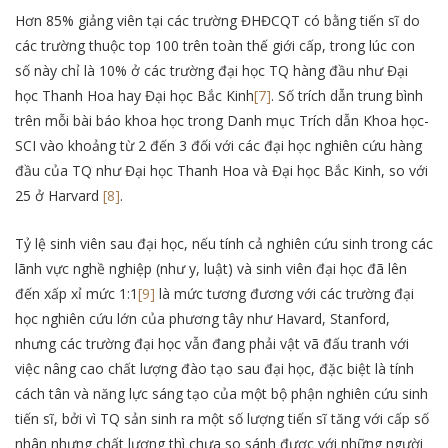
Hơn 85% giảng viên tại các trường ĐHĐCQT có bằng tiến sĩ do
các trường thuộc top 100 trên toàn thế giới cấp, trong lúc con
số này chỉ là 10% ở các trường đại học TQ hàng đầu như Đại
học Thanh Hoa hay Đại học Bắc Kinh
[7]
. Số trích dẫn trung bình
trên mỗi bài báo khoa học trong Danh mục Trích dẫn Khoa học-
SCI vào khoảng từ 2 đến 3 đối với các đại học nghiên cứu hàng
đầu của TQ như Đại học Thanh Hoa và Đại học Bắc Kinh, so với
25 ở Harvard
[8]
.
Tỷ lệ sinh viên sau đại học, nếu tính cả nghiên cứu sinh trong các
lãnh vực nghề nghiệp (như y, luật) và sinh viên đại học đã lên
đến xấp xỉ mức 1:1
[9]
là mức tương đương với các trường đại
học nghiên cứu lớn của phương tây như Havard, Stanford,
nhưng các trường đại học vẫn đang phải vật vã đấu tranh với
việc nâng cao chất lượng đào tạo sau đại học, đặc biệt là tính
cách tân và năng lực sáng tạo của một bộ phận nghiên cứu sinh
tiến sĩ, bởi vì TQ sản sinh ra một số lượng tiến sĩ tăng với cấp số
nhân nhưng chất lượng thì chưa so sánh được với những người