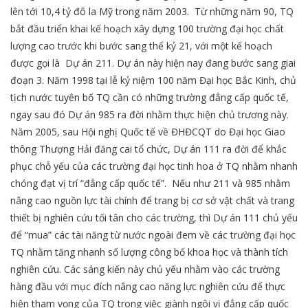
lên tới 10,4 tỷ đô la Mỹ trong năm 2003. Từ những năm 90, TQ
bắt đầu triển khai kế hoạch xây dựng 100 trường đại học chất
lượng cao trước khi bước sang thế kỷ 21, với một kế hoạch
được gọi là Dự án 211. Dự án này hiện nay đang bước sang giai
đoạn 3. Năm 1998 tại lễ kỷ niệm 100 năm Đại học Bắc Kinh, chủ
tịch nước tuyên bố TQ cần có những trường đẳng cấp quốc tế,
ngay sau đó Dự án 985 ra đời nhằm thực hiện chủ trương này.
Năm 2005, sau Hội nghị Quốc tế về ĐHĐCQT do Đại học Giao
thông Thượng Hải đăng cai tổ chức, Dự án 111 ra đời để khắc
phục chỗ yếu của các trường đại học tinh hoa ở TQ nhằm nhanh
chóng đạt vị trí “đẳng cấp quốc tế”. Nếu như 211 và 985 nhằm
nâng cao nguồn lực tài chính để trang bị cơ sở vật chất và trang
thiết bị nghiên cứu tối tân cho các trường, thì Dự án 111 chủ yếu
để “mua” các tài năng từ nước ngoài đem về các trường đại học
TQ nhằm tăng nhanh số lượng công bố khoa học và thành tích
nghiên cứu. Các sáng kiến này chủ yếu nhằm vào các trường
hàng đầu với mục đích nâng cao năng lực nghiên cứu để thực
hiện tham vọng của TQ trong việc giành ngôi vị đẳng cấp quốc