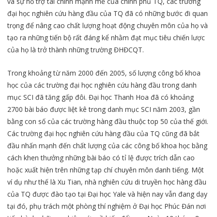
và sự hỗ trợ tài chính mạnh mẽ của chính phủ TQ, các trường
đại học nghiên cứu hàng đầu của TQ đã có những bước đi quan
trọng để nâng cao chất lượng hoạt động chuyên môn của họ và
tạo ra những tiến bộ rất đáng kể nhằm đạt mục tiêu chiến lược
của họ là trở thành những trường ĐHĐCQT.
Trong khoảng từ năm 2000 đến 2005, số lượng công bố khoa
học của các trường đại học nghiên cứu hàng đầu trong danh
mục SCI đã tăng gấp đôi. Đại học Thanh Hoa đã có khoảng
2700 bài báo được liệt kê trong danh mục SCI năm 2003, gần
bằng con số của các trường hàng đầu thuộc top 50 của thế giới.
Các trường đại học nghiên cứu hàng đầu của TQ cũng đã bắt
đầu nhấn mạnh đến chất lượng của các công bố khoa học bằng
cách khen thưởng những bài báo có tỉ lệ được trích dẫn cao
hoặc xuất hiện trên những tạp chí chuyên môn danh tiếng. Một
ví dụ như thế là Xu Tian, nhà nghiên cứu di truyền học hàng đầu
của TQ được đào tạo tại Đại học Yale và hiện nay vẫn đang dạy
tại đó, phụ trách một phòng thí nghiệm ở Đại học Phúc Đán nơi