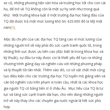
xe cộ, những phương tiện văn hóa và trường học tốt cho con cái
họ, để trở về TQ không còn là một sự hy sinh như trong quá
khứ. Một trưởng khoa luật ở một trường đại học hàng đầu của
TQ đã được trả một mức lương khó tin: 625.000 đô la Mỹ một
năm
[3]
.
Mặc dù chi phí của các đại học TQ tăng cao vì mức lương của
những người trở về này phải đủ sức cạnh tranh quốc tế, trong
những lĩnh vực được ưu tiên cao (đặc biệt là trong khoa học và
kỹ thuật), sự đầu tư này được coi là thiết yếu để tạo ra những
chương trình giảng dạy và nghiên cứu với những phương pháp
và lý thuyết tối tân nhất. Thêm vào đó, cơ sở vật chất mới cũng
tạo điều kiện cho các trường đại học TQ tuyển mộ giảng viên và
cán bộ nghiên cứu trên phạm vi toàn cầu, nhất là các khoa học
gia người TQ có bằng tiến sĩ ở châu Âu. Mục tiêu của TQ là tự
lực và tăng sức cạnh tranh dài hạn, cho nên dùng những người
trở về này thay cho các chuyên gia nước ngoài là hết sức phù
hợp.