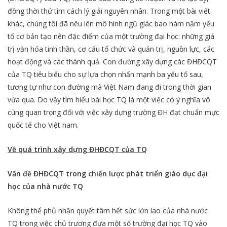
đồng thời thử tìm cách lý giải nguyên nhân. Trong một bài viết
khác, chúng tôi đã nêu lên mô hình ngũ giác bao hàm năm yếu
tố cơ bản tạo nên đặc điểm của một trường đại học: những giá
trị văn hóa tinh thần, cơ cấu tổ chức và quản trị, nguồn lực, các
hoạt động và các thành quả. Con đường xây dựng các ĐHĐCQT
của TQ tiêu biểu cho sự lựa chọn nhấn mạnh ba yếu tố sau,
tương tự như con đường mà Việt Nam đang đi trong thời gian
vừa qua. Do vậy tìm hiểu bài học TQ là một việc có ý nghĩa vô
cùng quan trọng đối với việc xây dựng trường ĐH đạt chuẩn mực
quốc tế cho Việt nam.
Về quá trình xây dựng ĐHĐCQT của TQ
Vấn đề ĐHĐCQT trong chiến lược phát triển giáo dục đại
học của nhà nước TQ
Không thể phủ nhận quyết tâm hết sức lớn lao của nhà nước
TQ trong việc chủ trương đưa một số trường đại học TQ vào