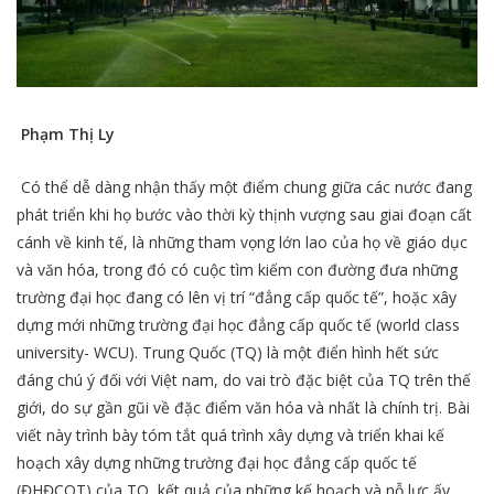
Phạm Thị Ly
Có thể dễ dàng nhận thấy một điểm chung giữa các nước đang
phát triển khi họ bước vào thời kỳ thịnh vượng sau giai đoạn cất
cánh về kinh tế, là những tham vọng lớn lao của họ về giáo dục
và văn hóa, trong đó có cuộc tìm kiếm con đường đưa những
trường đại học đang có lên vị trí “đẳng cấp quốc tế”, hoặc xây
dựng mới những trường đại học đẳng cấp quốc tế (world class
university- WCU). Trung Quốc (TQ) là một điển hình hết sức
đáng chú ý đối với Việt nam, do vai trò đặc biệt của TQ trên thế
giới, do sự gần gũi về đặc điểm văn hóa và nhất là chính trị. Bài
viết này trình bày tóm tắt quá trình xây dựng và triển khai kế
hoạch xây dựng những trường đại học đẳng cấp quốc tế
(ĐHĐCQT) của TQ, kết quả của những kế hoạch và nỗ lực ấy,