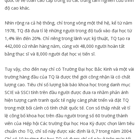
quốc tế về toán cao cấp trong số các trung tâm nghiên cứu trình
độ cao khác.
Nhìn rộng ra cả hệ thống, chỉ trong vòng một thế hệ, kể từ năm
1978, TQ đã đưa tỉ lệ những người trong độ tuổi vào đại học từ
1,4% lên đến 20%. Chỉ riêng trong lãnh vực kỹ thuật, TQ tạo ra
442,000 cử nhân hàng năm, cùng với 48,000 người hoàn tất
bằng thạc sĩ và 8,000 người đạt học vị tiến sĩ.
Tuy vậy, cho đến nay chỉ có Trường Đại học Bắc Kinh và một vài
trường hàng đầu của TQ là được thế giới công nhận là có chất
lượng cao. Tiêu chí số lượng bài báo khoa học trong danh mục
SCIE và SSCI tính trên đầu người được đưa ra nhằm phản ánh
hiện tượng cạnh tranh quốc tế ngày càng phát triển và đặt TQ
trong một bối cảnh có tính chất quốc tế. Con số thấp nhất về tỉ
lệ công bố khoa học trên đầu người trong số 60 trường thành
viên của Hiệp hội Các trường Đại học Hoa Kỳ được chọn làm tiêu
chuẩn cho TQ, chỉ số này được xác định là 0,7 trong năm 2004.
Chỉ có 10 trường đại học TQ có được chỉ số này ở trên mức tối