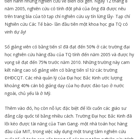
tiến hành những nghiên cứu về biến đổi gen. Ngày 12 tháng 8
năm 2005, nghiên cứu có tính đột phá của ông đã được nêu
trên trang bìa của tờ tạp chí nghiên cứu uy tín lừng lẫy- Tạp chí
Nghiên cứu Các Tế bào- lần đầu tiên một khoa học gia TQ có
vinh dự ấy!
Số giảng viên có bằng tiến sĩ đã đạt đến 50% ở các trường đại
học nghiên cứu hàng đầu của TQ tính đến năm 2005 và được hy
vọng sẽ đạt đến 75% trước năm 2010. Những trường này cam
kết nâng cao số giảng viên có bằng tiến sĩ từ các trường
ĐHĐCQT. Các nhà quản lý của Đại học Bắc Kinh ước lượng
khoảng 40% cán bộ giảng dạy của họ được đào tạo ở nước
ngoài, chủ yếu là ở Mỹ.
Thêm vào đó, họ còn nỗ lực đặc biệt để lôi cuốn các giáo sư
đẳng cấp quốc tế bằng nhiều cách. Trường Đại học Bắc Kinh đã
lôi kéo được tài năng của Tian Gang- một nhà toán học hàng
đầu của MIT, trong việc xây dựng một trung tâm nghiên cứu