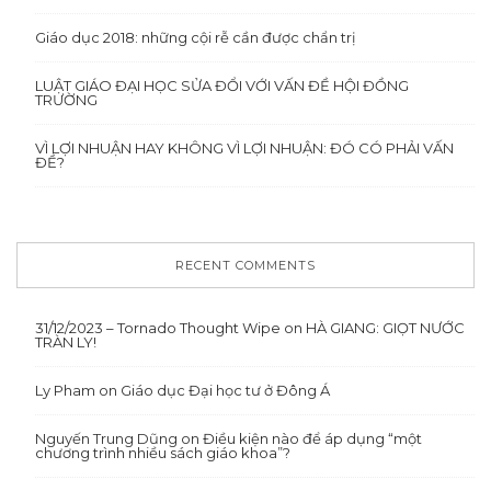
Giáo dục 2018: những cội rễ cần được chẩn trị
LUẬT GIÁO ĐẠI HỌC SỬA ĐỔI VỚI VẤN ĐỀ HỘI ĐỒNG
TRƯỜNG
VÌ LỢI NHUẬN HAY KHÔNG VÌ LỢI NHUẬN: ĐÓ CÓ PHẢI VẤN
ĐỀ?
RECENT COMMENTS
31/12/2023 – Tornado Thought Wipe
on
HÀ GIANG: GIỌT NƯỚC
TRÀN LY!
Ly Pham
on
Giáo dục Đại học tư ở Đông Á
Nguyến Trung Dũng
on
Điều kiện nào để áp dụng “một
chương trình nhiều sách giáo khoa”?