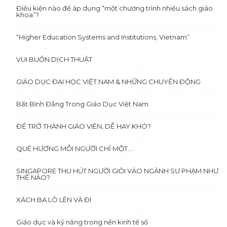
Điều kiện nào để áp dụng “một chương trình nhiều sách giáo
khoa”?
“Higher Education Systems and Institutions, Vietnam”
VUI BUỒN DỊCH THUẬT
GIÁO DỤC ĐẠI HỌC VIỆT NAM & NHỮNG CHUYỂN ĐỘNG
Bất Bình Đẳng Trong Giáo Dục Việt Nam
ĐỂ TRỞ THÀNH GIÁO VIÊN, DỄ HAY KHÓ?
QUÊ HƯƠNG MỖI NGƯỜI CHỈ MỘT….
SINGAPORE THU HÚT NGƯỜI GIỎI VÀO NGÀNH SƯ PHẠM NHƯ
THẾ NÀO?
XÁCH BA LÔ LÊN VÀ ĐI
Giáo dục và kỹ năng trong nền kinh tế số