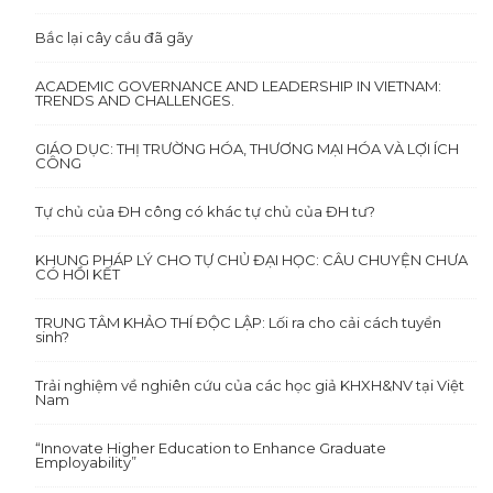
Bắc lại cây cầu đã gãy
ACADEMIC GOVERNANCE AND LEADERSHIP IN VIETNAM:
TRENDS AND CHALLENGES.
GIÁO DỤC: THỊ TRƯỜNG HÓA, THƯƠNG MẠI HÓA VÀ LỢI ÍCH
CÔNG
Tự chủ của ĐH công có khác tự chủ của ĐH tư?
KHUNG PHÁP LÝ CHO TỰ CHỦ ĐẠI HỌC: CÂU CHUYỆN CHƯA
CÓ HỒI KẾT
TRUNG TÂM KHẢO THÍ ĐỘC LẬP: Lối ra cho cải cách tuyển
sinh?
Trải nghiệm về nghiên cứu của các học giả KHXH&NV tại Việt
Nam
“Innovate Higher Education to Enhance Graduate
Employability”