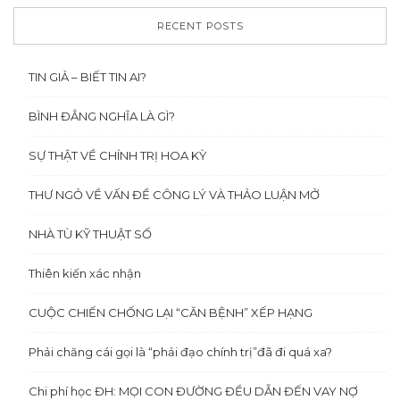
RECENT POSTS
TIN GIẢ – BIẾT TIN AI?
BÌNH ĐẲNG NGHĨA LÀ GÌ?
SỰ THẬT VỀ CHÍNH TRỊ HOA KỲ
THƯ NGỎ VỀ VẤN ĐỀ CÔNG LÝ VÀ THẢO LUẬN MỞ
NHÀ TÙ KỸ THUẬT SỐ
Thiên kiến xác nhận
CUỘC CHIẾN CHỐNG LẠI “CĂN BỆNH” XẾP HẠNG
Phải chăng cái gọi là “phải đạo chính trị”đã đi quá xa?
Chi phí học ĐH: MỌI CON ĐƯỜNG ĐỀU DẪN ĐẾN VAY NỢ