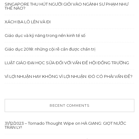
SINGAPORE THU HÚT NGƯỜI GIỎI VÀO NGÀNH SƯ PHẠM NHƯ
THẾ NÀO?
XÁCH BA LÔ LÊN VÀ ĐI
Giáo dục và kỹ năng trong nền kinh tế số
Giáo dục 2018: những cội rễ cần được chẩn trị
LUẬT GIÁO ĐẠI HỌC SỬA ĐỔI VỚI VẤN ĐỀ HỘI ĐỒNG TRƯỜNG
VÌ LỢI NHUẬN HAY KHÔNG VÌ LỢI NHUẬN: ĐÓ CÓ PHẢI VẤN ĐỀ?
RECENT COMMENTS
31/12/2023 – Tornado Thought Wipe
on
HÀ GIANG: GIỌT NƯỚC
TRÀN LY!