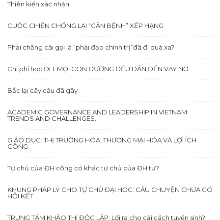
Thiên kiến xác nhận
CUỘC CHIẾN CHỐNG LẠI “CĂN BỆNH” XẾP HẠNG
Phải chăng cái gọi là “phải đạo chính trị”đã đi quá xa?
Chi phí học ĐH: MỌI CON ĐƯỜNG ĐỀU DẪN ĐẾN VAY NỢ
Bắc lại cây cầu đã gãy
ACADEMIC GOVERNANCE AND LEADERSHIP IN VIETNAM:
TRENDS AND CHALLENGES.
GIÁO DỤC: THỊ TRƯỜNG HÓA, THƯƠNG MẠI HÓA VÀ LỢI ÍCH
CÔNG
Tự chủ của ĐH công có khác tự chủ của ĐH tư?
KHUNG PHÁP LÝ CHO TỰ CHỦ ĐẠI HỌC: CÂU CHUYỆN CHƯA CÓ
HỒI KẾT
TRUNG TÂM KHẢO THÍ ĐỘC LẬP: Lối ra cho cải cách tuyển sinh?