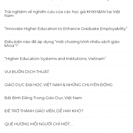
Trải nghiệm về nghiên cứu của các học giả KHXH&NV tại Việt
Nam
“Innovate Higher Education to Enhance Graduate Employability”
Điều kiện nào để áp dụng “một chương trình nhiều sách giáo
khoa”?
“Higher Education Systems and Institutions, Vietnam”
VUI BUỒN DỊCH THUẬT
GIÁO DỤC ĐẠI HỌC VIỆT NAM & NHỮNG CHUYỂN ĐỘNG
Bất Bình Đẳng Trong Giáo Dục Việt Nam
ĐỂ TRỞ THÀNH GIÁO VIÊN, DỄ HAY KHÓ?
QUÊ HƯƠNG MỖI NGƯỜI CHỈ MỘT….