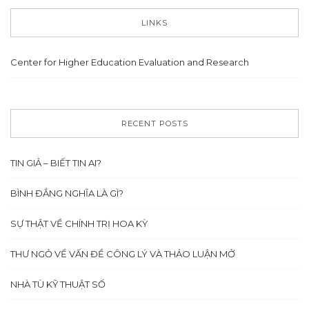
LINKS
Center for Higher Education Evaluation and Research
RECENT POSTS
TIN GIẢ – BIẾT TIN AI?
BÌNH ĐẲNG NGHĨA LÀ GÌ?
SỰ THẬT VỀ CHÍNH TRỊ HOA KỲ
THƯ NGỎ VỀ VẤN ĐỀ CÔNG LÝ VÀ THẢO LUẬN MỞ
NHÀ TÙ KỸ THUẬT SỐ