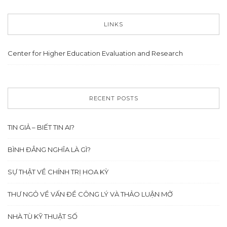
LINKS
Center for Higher Education Evaluation and Research
RECENT POSTS
TIN GIẢ – BIẾT TIN AI?
BÌNH ĐẲNG NGHĨA LÀ GÌ?
SỰ THẬT VỀ CHÍNH TRỊ HOA KỲ
THƯ NGỎ VỀ VẤN ĐỀ CÔNG LÝ VÀ THẢO LUẬN MỞ
NHÀ TÙ KỸ THUẬT SỐ