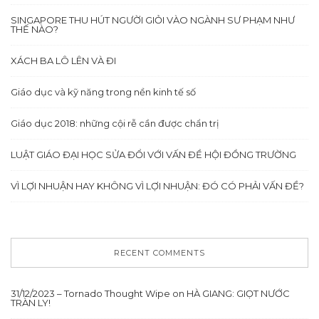
SINGAPORE THU HÚT NGƯỜI GIỎI VÀO NGÀNH SƯ PHẠM NHƯ
THẾ NÀO?
XÁCH BA LÔ LÊN VÀ ĐI
Giáo dục và kỹ năng trong nền kinh tế số
Giáo dục 2018: những cội rễ cần được chẩn trị
LUẬT GIÁO ĐẠI HỌC SỬA ĐỔI VỚI VẤN ĐỀ HỘI ĐỒNG TRƯỜNG
VÌ LỢI NHUẬN HAY KHÔNG VÌ LỢI NHUẬN: ĐÓ CÓ PHẢI VẤN ĐỀ?
RECENT COMMENTS
31/12/2023 – Tornado Thought Wipe
on
HÀ GIANG: GIỌT NƯỚC
TRÀN LY!