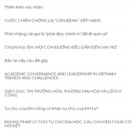
Thiên kiến xác nhận
CUỘC CHIẾN CHỐNG LẠI “CĂN BỆNH” XẾP HẠNG
Phải chăng cái gọi là “phải đạo chính trị”đã đi quá xa?
Chi phí học ĐH: MỌI CON ĐƯỜNG ĐỀU DẪN ĐẾN VAY NỢ
Bắc lại cây cầu đã gãy
ACADEMIC GOVERNANCE AND LEADERSHIP IN VIETNAM:
TRENDS AND CHALLENGES.
GIÁO DỤC: THỊ TRƯỜNG HÓA, THƯƠNG MẠI HÓA VÀ LỢI ÍCH
CÔNG
Tự chủ của ĐH công có khác tự chủ của ĐH tư?
KHUNG PHÁP LÝ CHO TỰ CHỦ ĐẠI HỌC: CÂU CHUYỆN CHƯA CÓ
HỒI KẾT