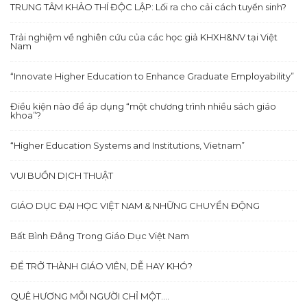
TRUNG TÂM KHẢO THÍ ĐỘC LẬP: Lối ra cho cải cách tuyển sinh?
Trải nghiệm về nghiên cứu của các học giả KHXH&NV tại Việt
Nam
“Innovate Higher Education to Enhance Graduate Employability”
Điều kiện nào để áp dụng “một chương trình nhiều sách giáo
khoa”?
“Higher Education Systems and Institutions, Vietnam”
VUI BUỒN DỊCH THUẬT
GIÁO DỤC ĐẠI HỌC VIỆT NAM & NHỮNG CHUYỂN ĐỘNG
Bất Bình Đẳng Trong Giáo Dục Việt Nam
ĐỂ TRỞ THÀNH GIÁO VIÊN, DỄ HAY KHÓ?
QUÊ HƯƠNG MỖI NGƯỜI CHỈ MỘT….