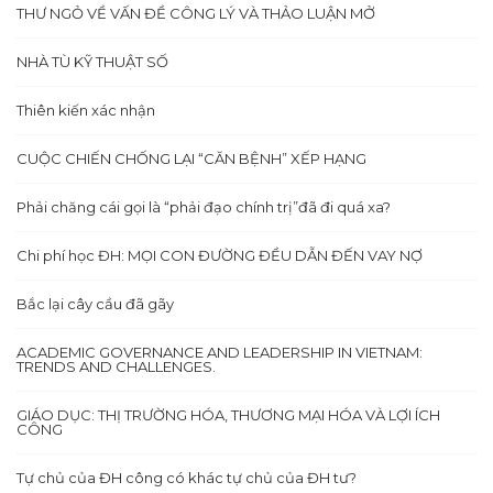
THƯ NGỎ VỀ VẤN ĐỀ CÔNG LÝ VÀ THẢO LUẬN MỞ
NHÀ TÙ KỸ THUẬT SỐ
Thiên kiến xác nhận
CUỘC CHIẾN CHỐNG LẠI “CĂN BỆNH” XẾP HẠNG
Phải chăng cái gọi là “phải đạo chính trị”đã đi quá xa?
Chi phí học ĐH: MỌI CON ĐƯỜNG ĐỀU DẪN ĐẾN VAY NỢ
Bắc lại cây cầu đã gãy
ACADEMIC GOVERNANCE AND LEADERSHIP IN VIETNAM:
TRENDS AND CHALLENGES.
GIÁO DỤC: THỊ TRƯỜNG HÓA, THƯƠNG MẠI HÓA VÀ LỢI ÍCH
CÔNG
Tự chủ của ĐH công có khác tự chủ của ĐH tư?