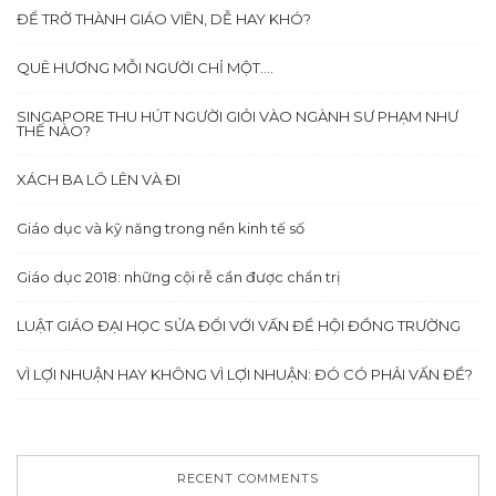
ĐỂ TRỞ THÀNH GIÁO VIÊN, DỄ HAY KHÓ?
QUÊ HƯƠNG MỖI NGƯỜI CHỈ MỘT….
SINGAPORE THU HÚT NGƯỜI GIỎI VÀO NGÀNH SƯ PHẠM NHƯ
THẾ NÀO?
XÁCH BA LÔ LÊN VÀ ĐI
Giáo dục và kỹ năng trong nền kinh tế số
Giáo dục 2018: những cội rễ cần được chẩn trị
LUẬT GIÁO ĐẠI HỌC SỬA ĐỔI VỚI VẤN ĐỀ HỘI ĐỒNG TRƯỜNG
VÌ LỢI NHUẬN HAY KHÔNG VÌ LỢI NHUẬN: ĐÓ CÓ PHẢI VẤN ĐỀ?
RECENT COMMENTS