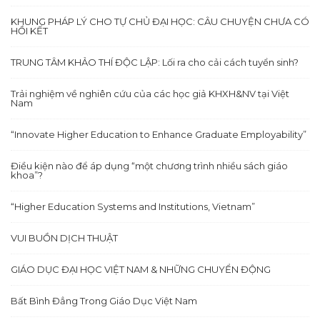
KHUNG PHÁP LÝ CHO TỰ CHỦ ĐẠI HỌC: CÂU CHUYỆN CHƯA CÓ
HỒI KẾT
TRUNG TÂM KHẢO THÍ ĐỘC LẬP: Lối ra cho cải cách tuyển sinh?
Trải nghiệm về nghiên cứu của các học giả KHXH&NV tại Việt
Nam
“Innovate Higher Education to Enhance Graduate Employability”
Điều kiện nào để áp dụng “một chương trình nhiều sách giáo
khoa”?
“Higher Education Systems and Institutions, Vietnam”
VUI BUỒN DỊCH THUẬT
GIÁO DỤC ĐẠI HỌC VIỆT NAM & NHỮNG CHUYỂN ĐỘNG
Bất Bình Đẳng Trong Giáo Dục Việt Nam