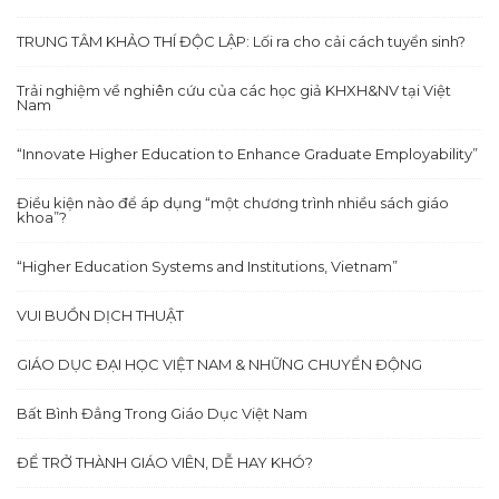
TRUNG TÂM KHẢO THÍ ĐỘC LẬP: Lối ra cho cải cách tuyển sinh?
Trải nghiệm về nghiên cứu của các học giả KHXH&NV tại Việt
Nam
“Innovate Higher Education to Enhance Graduate Employability”
Điều kiện nào để áp dụng “một chương trình nhiều sách giáo
khoa”?
“Higher Education Systems and Institutions, Vietnam”
VUI BUỒN DỊCH THUẬT
GIÁO DỤC ĐẠI HỌC VIỆT NAM & NHỮNG CHUYỂN ĐỘNG
Bất Bình Đẳng Trong Giáo Dục Việt Nam
ĐỂ TRỞ THÀNH GIÁO VIÊN, DỄ HAY KHÓ?