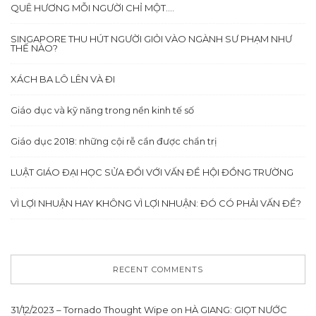
QUÊ HƯƠNG MỖI NGƯỜI CHỈ MỘT….
SINGAPORE THU HÚT NGƯỜI GIỎI VÀO NGÀNH SƯ PHẠM NHƯ
THẾ NÀO?
XÁCH BA LÔ LÊN VÀ ĐI
Giáo dục và kỹ năng trong nền kinh tế số
Giáo dục 2018: những cội rễ cần được chẩn trị
LUẬT GIÁO ĐẠI HỌC SỬA ĐỔI VỚI VẤN ĐỀ HỘI ĐỒNG TRƯỜNG
VÌ LỢI NHUẬN HAY KHÔNG VÌ LỢI NHUẬN: ĐÓ CÓ PHẢI VẤN ĐỀ?
RECENT COMMENTS
31/12/2023 – Tornado Thought Wipe
on
HÀ GIANG: GIỌT NƯỚC