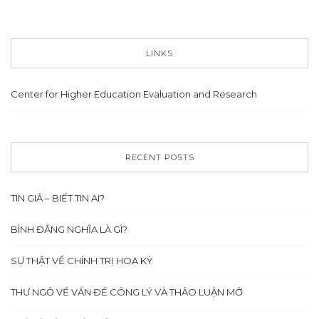
LINKS
Center for Higher Education Evaluation and Research
RECENT POSTS
TIN GIẢ – BIẾT TIN AI?
BÌNH ĐẲNG NGHĨA LÀ GÌ?
SỰ THẬT VỀ CHÍNH TRỊ HOA KỲ
THƯ NGỎ VỀ VẤN ĐỀ CÔNG LÝ VÀ THẢO LUẬN MỞ