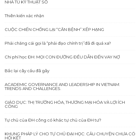
NHÀ TÙ KỸ THUẬT SỐ
Thiên kiến xác nhận
CUỘC CHIẾN CHỐNG LẠI “CĂN BỆNH” XẾP HẠNG
Phải chăng cái gọi là “phải đạo chính trị”đã đi quá xa?
Chi phí học ĐH: MỌI CON ĐƯỜNG ĐỀU DẪN ĐẾN VAY NỢ
Bắc lại cây cầu đã gãy
ACADEMIC GOVERNANCE AND LEADERSHIP IN VIETNAM:
TRENDS AND CHALLENGES.
GIÁO DỤC: THỊ TRƯỜNG HÓA, THƯƠNG MẠI HÓA VÀ LỢI ÍCH
CÔNG
Tự chủ của ĐH công có khác tự chủ của ĐH tư?
KHUNG PHÁP LÝ CHO TỰ CHỦ ĐẠI HỌC: CÂU CHUYỆN CHƯA CÓ
HỒI KẾT