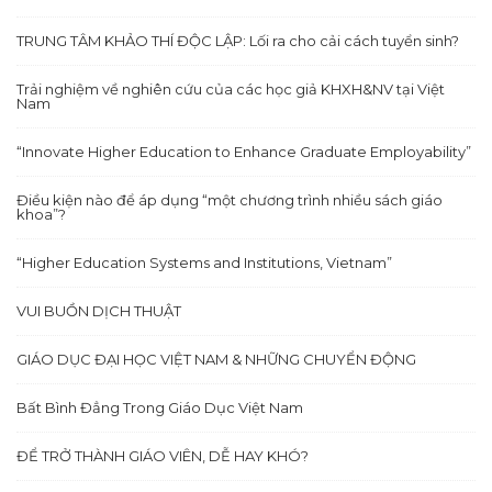
TRUNG TÂM KHẢO THÍ ĐỘC LẬP: Lối ra cho cải cách tuyển sinh?
Trải nghiệm về nghiên cứu của các học giả KHXH&NV tại Việt
Nam
“Innovate Higher Education to Enhance Graduate Employability”
Điều kiện nào để áp dụng “một chương trình nhiều sách giáo
khoa”?
“Higher Education Systems and Institutions, Vietnam”
VUI BUỒN DỊCH THUẬT
GIÁO DỤC ĐẠI HỌC VIỆT NAM & NHỮNG CHUYỂN ĐỘNG
Bất Bình Đẳng Trong Giáo Dục Việt Nam
ĐỂ TRỞ THÀNH GIÁO VIÊN, DỄ HAY KHÓ?