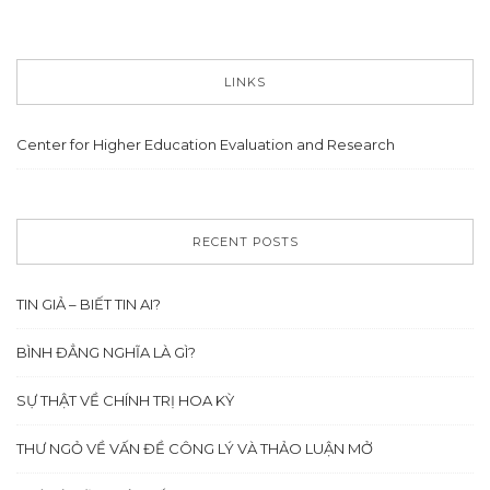
LINKS
Center for Higher Education Evaluation and Research
RECENT POSTS
TIN GIẢ – BIẾT TIN AI?
BÌNH ĐẲNG NGHĨA LÀ GÌ?
SỰ THẬT VỀ CHÍNH TRỊ HOA KỲ
THƯ NGỎ VỀ VẤN ĐỀ CÔNG LÝ VÀ THẢO LUẬN MỞ