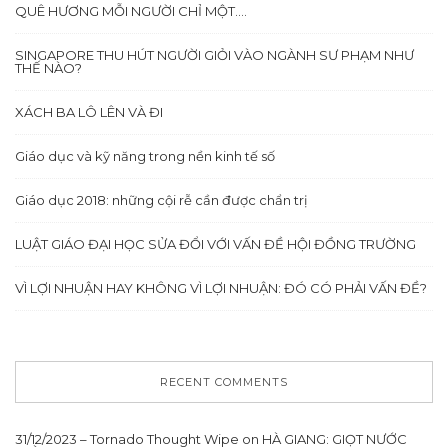
QUÊ HƯƠNG MỖI NGƯỜI CHỈ MỘT….
SINGAPORE THU HÚT NGƯỜI GIỎI VÀO NGÀNH SƯ PHẠM NHƯ
THẾ NÀO?
XÁCH BA LÔ LÊN VÀ ĐI
Giáo dục và kỹ năng trong nền kinh tế số
Giáo dục 2018: những cội rễ cần được chẩn trị
LUẬT GIÁO ĐẠI HỌC SỬA ĐỔI VỚI VẤN ĐỀ HỘI ĐỒNG TRƯỜNG
VÌ LỢI NHUẬN HAY KHÔNG VÌ LỢI NHUẬN: ĐÓ CÓ PHẢI VẤN ĐỀ?
RECENT COMMENTS
31/12/2023 – Tornado Thought Wipe
on
HÀ GIANG: GIỌT NƯỚC