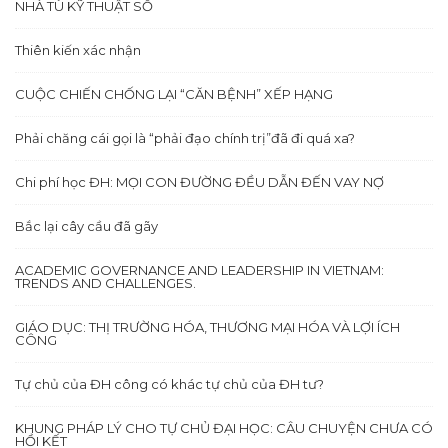
NHÀ TÙ KỸ THUẬT SỐ
Thiên kiến xác nhận
CUỘC CHIẾN CHỐNG LẠI “CĂN BỆNH” XẾP HẠNG
Phải chăng cái gọi là “phải đạo chính trị”đã đi quá xa?
Chi phí học ĐH: MỌI CON ĐƯỜNG ĐỀU DẪN ĐẾN VAY NỢ
Bắc lại cây cầu đã gãy
ACADEMIC GOVERNANCE AND LEADERSHIP IN VIETNAM:
TRENDS AND CHALLENGES.
GIÁO DỤC: THỊ TRƯỜNG HÓA, THƯƠNG MẠI HÓA VÀ LỢI ÍCH
CÔNG
Tự chủ của ĐH công có khác tự chủ của ĐH tư?
KHUNG PHÁP LÝ CHO TỰ CHỦ ĐẠI HỌC: CÂU CHUYỆN CHƯA CÓ
HỒI KẾT