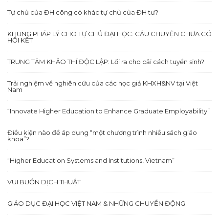
Tự chủ của ĐH công có khác tự chủ của ĐH tư?
KHUNG PHÁP LÝ CHO TỰ CHỦ ĐẠI HỌC: CÂU CHUYỆN CHƯA CÓ
HỒI KẾT
TRUNG TÂM KHẢO THÍ ĐỘC LẬP: Lối ra cho cải cách tuyển sinh?
Trải nghiệm về nghiên cứu của các học giả KHXH&NV tại Việt
Nam
“Innovate Higher Education to Enhance Graduate Employability”
Điều kiện nào để áp dụng “một chương trình nhiều sách giáo
khoa”?
“Higher Education Systems and Institutions, Vietnam”
VUI BUỒN DỊCH THUẬT
GIÁO DỤC ĐẠI HỌC VIỆT NAM & NHỮNG CHUYỂN ĐỘNG