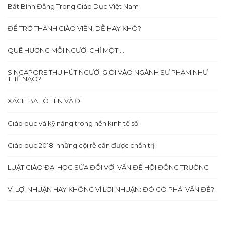
Bất Bình Đẳng Trong Giáo Dục Việt Nam
ĐỂ TRỞ THÀNH GIÁO VIÊN, DỄ HAY KHÓ?
QUÊ HƯƠNG MỖI NGƯỜI CHỈ MỘT….
SINGAPORE THU HÚT NGƯỜI GIỎI VÀO NGÀNH SƯ PHẠM NHƯ
THẾ NÀO?
XÁCH BA LÔ LÊN VÀ ĐI
Giáo dục và kỹ năng trong nền kinh tế số
Giáo dục 2018: những cội rễ cần được chẩn trị
LUẬT GIÁO ĐẠI HỌC SỬA ĐỔI VỚI VẤN ĐỀ HỘI ĐỒNG TRƯỜNG
VÌ LỢI NHUẬN HAY KHÔNG VÌ LỢI NHUẬN: ĐÓ CÓ PHẢI VẤN ĐỀ?