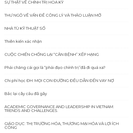
SỰ THẬT VỀ CHÍNH TRỊ HOA KỲ
THƯ NGỎ VỀ VẤN ĐỀ CÔNG LÝ VÀ THẢO LUẬN MỞ
NHÀ TÙ KỸ THUẬT SỐ
Thiên kiến xác nhận
CUỘC CHIẾN CHỐNG LẠI “CĂN BỆNH” XẾP HẠNG
Phải chăng cái gọi là “phải đạo chính trị”đã đi quá xa?
Chi phí học ĐH: MỌI CON ĐƯỜNG ĐỀU DẪN ĐẾN VAY NỢ
Bắc lại cây cầu đã gãy
ACADEMIC GOVERNANCE AND LEADERSHIP IN VIETNAM:
TRENDS AND CHALLENGES.
GIÁO DỤC: THỊ TRƯỜNG HÓA, THƯƠNG MẠI HÓA VÀ LỢI ÍCH
CÔNG