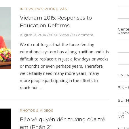
INTERVIEWS-PHỎNG VẤN
Vietnam 2015: Responses to
Education Reforms
Cente
Resea
August 13, 2016
5040 Views
0 Comment
We do not forget that the force-feeding
educational system has a long tradition and it is
difficult to replace it in just a few days or weeks
or months or even perhaps years. Therefore
we certainly need many more years, many
TIN GI
more people participating in the efforts to
reach our …
BÌNH 
SỰ TH
PHOTOS & VIDEOS
THƯ 
MỞ
Bảo vệ quyền đến trường của trẻ
em (Phần 2)