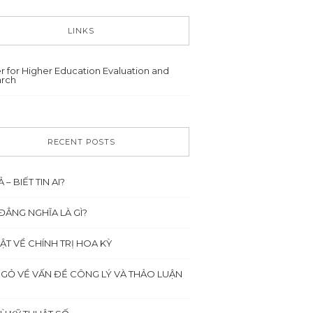
LINKS
r for Higher Education Evaluation and
rch
RECENT POSTS
Ả – BIẾT TIN AI?
ĐẲNG NGHĨA LÀ GÌ?
ẬT VỀ CHÍNH TRỊ HOA KỲ
NGỎ VỀ VẤN ĐỀ CÔNG LÝ VÀ THẢO LUẬN