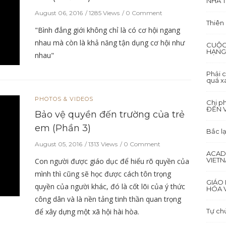
NHÀ T
August 06, 2016
1285 Views
0 Comment
Thiên
"Bình đẳng giới không chỉ là có cơ hội ngang
nhau mà còn là khả năng tận dụng cơ hội như
CUỘC
HẠNG
nhau"
Phải c
quá x
PHOTOS & VIDEOS
Chi p
ĐẾN 
Bảo vệ quyền đến trường của trẻ
em (Phần 3)
Bắc lạ
August 05, 2016
1313 Views
0 Comment
ACAD
VIET
Con người được giáo dục để hiểu rõ quyền của
mình thì cũng sẽ học được cách tôn trọng
GIÁO 
quyền của người khác, đó là cốt lõi của ý thức
HÓA V
công dân và là nền tảng tinh thần quan trọng
để xây dựng một xã hội hài hòa.
Tự ch