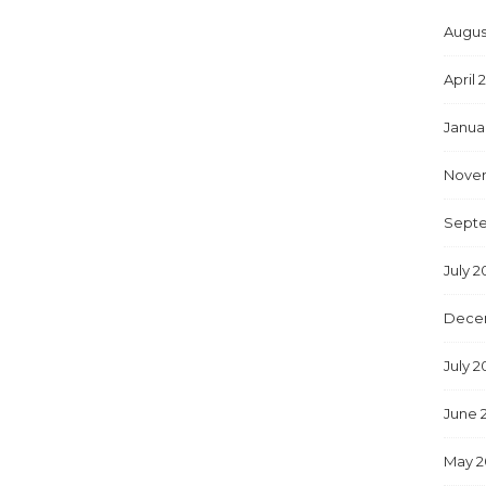
Augus
April 
Janua
Nove
Sept
July 
Dece
July 2
June 
May 2