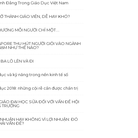
ình Đẳng Trong Giáo Dục Việt Nam
Ở THÀNH GIÁO VIÊN, DỄ HAY KHÓ?
HƯƠNG MỖI NGƯỜI CHỈ MỘT….
APORE THU HÚT NGƯỜI GIỎI VÀO NGÀNH
HẠM NHƯ THẾ NÀO?
BA LÔ LÊN VÀ ĐI
ục và kỹ năng trong nền kinh tế số
dục 2018: những cội rễ cần được chẩn trị
GIÁO ĐẠI HỌC SỬA ĐỔI VỚI VẤN ĐỀ HỘI
 TRƯỜNG
I NHUẬN HAY KHÔNG VÌ LỢI NHUẬN: ĐÓ
ẢI VẤN ĐỀ?