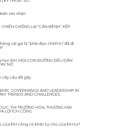
Ù KỸ THUẬT SỐ
 kiến xác nhận
 CHIẾN CHỐNG LẠI “CĂN BỆNH” XẾP
hăng cái gọi là “phải đạo chính trị”đã đi
a?
hí học ĐH: MỌI CON ĐƯỜNG ĐỀU DẪN
VAY NỢ
i cây cầu đã gãy
EMIC GOVERNANCE AND LEADERSHIP IN
NAM: TRENDS AND CHALLENGES.
DỤC: THỊ TRƯỜNG HÓA, THƯƠNG MẠI
À LỢI ÍCH CÔNG
ủ của ĐH công có khác tự chủ của ĐH tư?