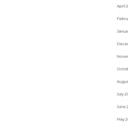
April 
Febru
Janua
Dece
Nove
Octob
Augus
July 2
June 
May 2