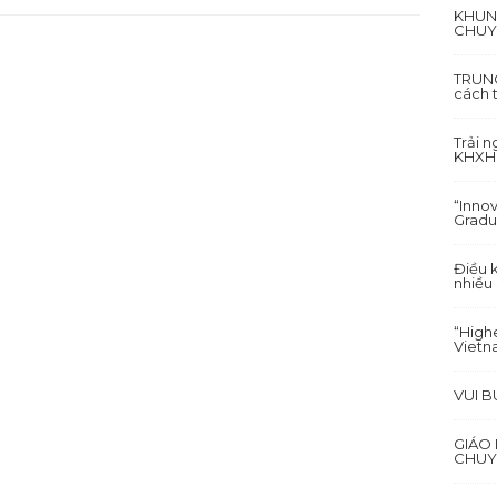
KHUN
CHUY
TRUNG
cách 
Trải 
KHXH&
“Inno
Gradu
Điều 
nhiều
“Highe
Vietn
VUI 
GIÁO
CHUY