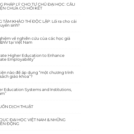
G PHÁP LÝ CHO TỰ CHỦ ĐẠI HỌC: CÂU
ỆN CHƯA CÓ HỒI KẾT
 TÂM KHẢO THÍ ĐỘC LẬP: Lối ra cho cải
tuyển sinh?
nghiệm về nghiên cứu của các học giả
NV tại Việt Nam
vate Higher Education to Enhance
ate Employability”
kiện nào để áp dụng “một chương trình
 sách giáo khoa”?
r Education Systems and Institutions,
am”
BUỒN DỊCH THUẬT
 DỤC ĐẠI HỌC VIỆT NAM & NHỮNG
ỂN ĐỘNG