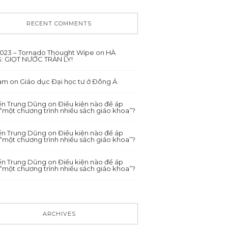
RECENT COMMENTS
/2023 – Tornado Thought Wipe
on
HÀ
: GIỌT NƯỚC TRÀN LY!
ham
on
Giáo dục Đại học tư ở Đông Á
́n Trung Dũng
on
Điều kiện nào để áp
“một chương trình nhiều sách giáo khoa”?
́n Trung Dũng
on
Điều kiện nào để áp
“một chương trình nhiều sách giáo khoa”?
́n Trung Dũng
on
Điều kiện nào để áp
“một chương trình nhiều sách giáo khoa”?
ARCHIVES