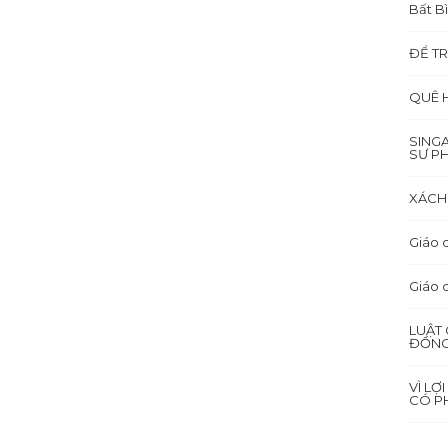
Bất B
ĐỂ TR
QUÊ 
SING
SƯ P
XÁCH 
Giáo d
Giáo 
LUẬT 
ĐỒNG
VÌ LỢ
CÓ PH