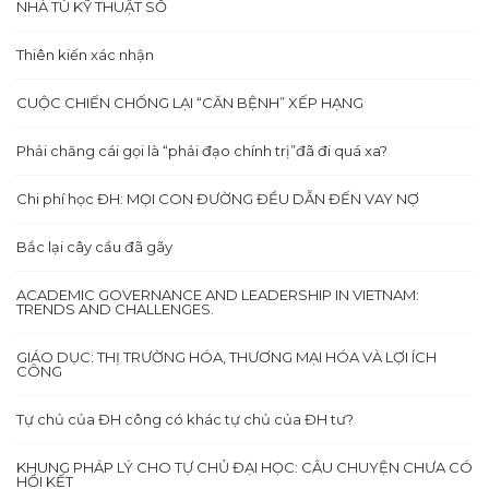
NHÀ TÙ KỸ THUẬT SỐ
Thiên kiến xác nhận
CUỘC CHIẾN CHỐNG LẠI “CĂN BỆNH” XẾP HẠNG
Phải chăng cái gọi là “phải đạo chính trị”đã đi quá xa?
Chi phí học ĐH: MỌI CON ĐƯỜNG ĐỀU DẪN ĐẾN VAY NỢ
Bắc lại cây cầu đã gãy
ACADEMIC GOVERNANCE AND LEADERSHIP IN VIETNAM:
TRENDS AND CHALLENGES.
GIÁO DỤC: THỊ TRƯỜNG HÓA, THƯƠNG MẠI HÓA VÀ LỢI ÍCH
CÔNG
Tự chủ của ĐH công có khác tự chủ của ĐH tư?
KHUNG PHÁP LÝ CHO TỰ CHỦ ĐẠI HỌC: CÂU CHUYỆN CHƯA CÓ
HỒI KẾT