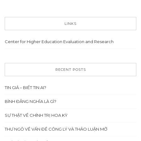
LINKS
Center for Higher Education Evaluation and Research
RECENT POSTS
TIN GIẢ – BIẾT TIN AI?
BÌNH ĐẲNG NGHĨA LÀ GÌ?
SỰ THẬT VỀ CHÍNH TRỊ HOA KỲ
THƯ NGỎ VỀ VẤN ĐỀ CÔNG LÝ VÀ THẢO LUẬN MỞ