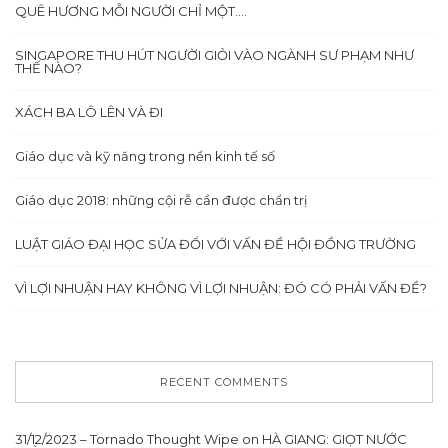
QUÊ HƯƠNG MỖI NGƯỜI CHỈ MỘT….
SINGAPORE THU HÚT NGƯỜI GIỎI VÀO NGÀNH SƯ PHẠM NHƯ
THẾ NÀO?
XÁCH BA LÔ LÊN VÀ ĐI
Giáo dục và kỹ năng trong nền kinh tế số
Giáo dục 2018: những cội rễ cần được chẩn trị
LUẬT GIÁO ĐẠI HỌC SỬA ĐỔI VỚI VẤN ĐỀ HỘI ĐỒNG TRƯỜNG
VÌ LỢI NHUẬN HAY KHÔNG VÌ LỢI NHUẬN: ĐÓ CÓ PHẢI VẤN ĐỀ?
RECENT COMMENTS
31/12/2023 – Tornado Thought Wipe
on
HÀ GIANG: GIỌT NƯỚC