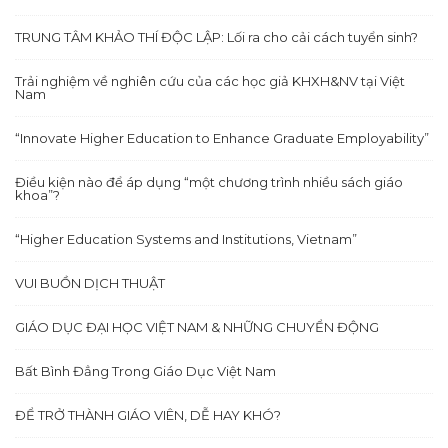
TRUNG TÂM KHẢO THÍ ĐỘC LẬP: Lối ra cho cải cách tuyển sinh?
Trải nghiệm về nghiên cứu của các học giả KHXH&NV tại Việt
Nam
“Innovate Higher Education to Enhance Graduate Employability”
Điều kiện nào để áp dụng “một chương trình nhiều sách giáo
khoa”?
“Higher Education Systems and Institutions, Vietnam”
VUI BUỒN DỊCH THUẬT
GIÁO DỤC ĐẠI HỌC VIỆT NAM & NHỮNG CHUYỂN ĐỘNG
Bất Bình Đẳng Trong Giáo Dục Việt Nam
ĐỂ TRỞ THÀNH GIÁO VIÊN, DỄ HAY KHÓ?