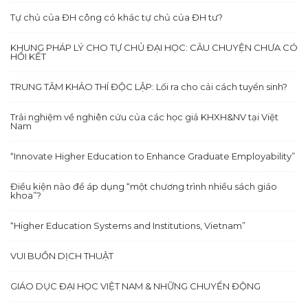
Tự chủ của ĐH công có khác tự chủ của ĐH tư?
KHUNG PHÁP LÝ CHO TỰ CHỦ ĐẠI HỌC: CÂU CHUYỆN CHƯA CÓ
HỒI KẾT
TRUNG TÂM KHẢO THÍ ĐỘC LẬP: Lối ra cho cải cách tuyển sinh?
Trải nghiệm về nghiên cứu của các học giả KHXH&NV tại Việt
Nam
“Innovate Higher Education to Enhance Graduate Employability”
Điều kiện nào để áp dụng “một chương trình nhiều sách giáo
khoa”?
“Higher Education Systems and Institutions, Vietnam”
VUI BUỒN DỊCH THUẬT
GIÁO DỤC ĐẠI HỌC VIỆT NAM & NHỮNG CHUYỂN ĐỘNG