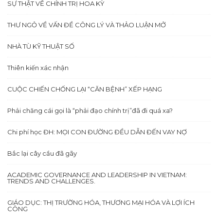
SỰ THẬT VỀ CHÍNH TRỊ HOA KỲ
THƯ NGỎ VỀ VẤN ĐỀ CÔNG LÝ VÀ THẢO LUẬN MỞ
NHÀ TÙ KỸ THUẬT SỐ
Thiên kiến xác nhận
CUỘC CHIẾN CHỐNG LẠI “CĂN BỆNH” XẾP HẠNG
Phải chăng cái gọi là “phải đạo chính trị”đã đi quá xa?
Chi phí học ĐH: MỌI CON ĐƯỜNG ĐỀU DẪN ĐẾN VAY NỢ
Bắc lại cây cầu đã gãy
ACADEMIC GOVERNANCE AND LEADERSHIP IN VIETNAM:
TRENDS AND CHALLENGES.
GIÁO DỤC: THỊ TRƯỜNG HÓA, THƯƠNG MẠI HÓA VÀ LỢI ÍCH
CÔNG