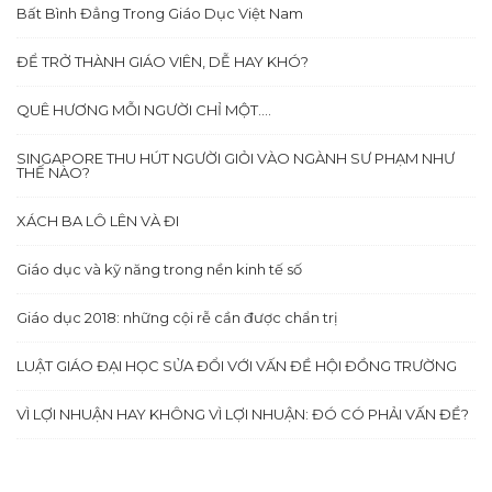
Bất Bình Đẳng Trong Giáo Dục Việt Nam
ĐỂ TRỞ THÀNH GIÁO VIÊN, DỄ HAY KHÓ?
QUÊ HƯƠNG MỖI NGƯỜI CHỈ MỘT….
SINGAPORE THU HÚT NGƯỜI GIỎI VÀO NGÀNH SƯ PHẠM NHƯ
THẾ NÀO?
XÁCH BA LÔ LÊN VÀ ĐI
Giáo dục và kỹ năng trong nền kinh tế số
Giáo dục 2018: những cội rễ cần được chẩn trị
LUẬT GIÁO ĐẠI HỌC SỬA ĐỔI VỚI VẤN ĐỀ HỘI ĐỒNG TRƯỜNG
VÌ LỢI NHUẬN HAY KHÔNG VÌ LỢI NHUẬN: ĐÓ CÓ PHẢI VẤN ĐỀ?