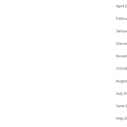
April 
Febru
Janua
Dece
Nove
Octob
Augus
July 2
June 
May 2