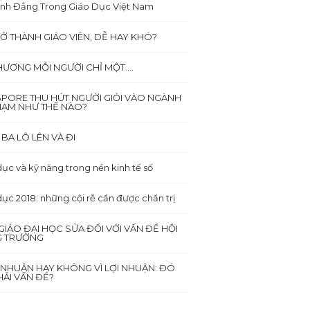
ình Đẳng Trong Giáo Dục Việt Nam
Ở THÀNH GIÁO VIÊN, DỄ HAY KHÓ?
HƯƠNG MỖI NGƯỜI CHỈ MỘT….
APORE THU HÚT NGƯỜI GIỎI VÀO NGÀNH
HẠM NHƯ THẾ NÀO?
BA LÔ LÊN VÀ ĐI
ục và kỹ năng trong nền kinh tế số
dục 2018: những cội rễ cần được chẩn trị
GIÁO ĐẠI HỌC SỬA ĐỔI VỚI VẤN ĐỀ HỘI
 TRƯỜNG
I NHUẬN HAY KHÔNG VÌ LỢI NHUẬN: ĐÓ
ẢI VẤN ĐỀ?