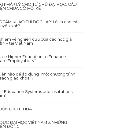
G PHÁP LÝ CHO TỰ CHỦ ĐẠI HỌC: CÂU
ỆN CHƯA CÓ HỒI KẾT
 TÂM KHẢO THÍ ĐỘC LẬP: Lối ra cho cải
tuyển sinh?
nghiệm về nghiên cứu của các học giả
NV tại Việt Nam
vate Higher Education to Enhance
ate Employability”
kiện nào để áp dụng “một chương trình
 sách giáo khoa”?
r Education Systems and Institutions,
am”
BUỒN DỊCH THUẬT
 DỤC ĐẠI HỌC VIỆT NAM & NHỮNG
ỂN ĐỘNG