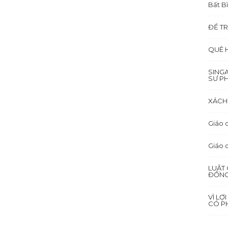
Bất B
ĐỂ TR
QUÊ 
SING
SƯ P
XÁCH 
Giáo d
Giáo 
LUẬT 
ĐỒNG
VÌ LỢ
CÓ PH