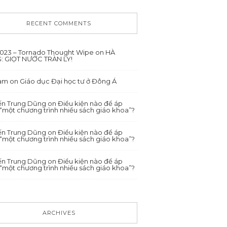
RECENT COMMENTS
/2023 – Tornado Thought Wipe
on
HÀ
: GIỌT NƯỚC TRÀN LY!
ham
on
Giáo dục Đại học tư ở Đông Á
́n Trung Dũng
on
Điều kiện nào để áp
“một chương trình nhiều sách giáo khoa”?
́n Trung Dũng
on
Điều kiện nào để áp
“một chương trình nhiều sách giáo khoa”?
́n Trung Dũng
on
Điều kiện nào để áp
“một chương trình nhiều sách giáo khoa”?
ARCHIVES