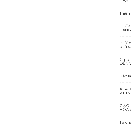
NHÀ T
Thiên
CUỘC
HẠNG
Phải c
quá x
Chi p
ĐẾN 
Bắc lạ
ACAD
VIET
GIÁO 
HÓA V
Tự ch