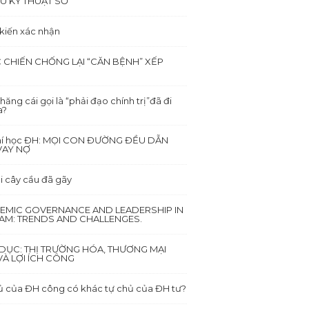
Ù KỸ THUẬT SỐ
 kiến xác nhận
 CHIẾN CHỐNG LẠI “CĂN BỆNH” XẾP
hăng cái gọi là “phải đạo chính trị”đã đi
a?
hí học ĐH: MỌI CON ĐƯỜNG ĐỀU DẪN
VAY NỢ
i cây cầu đã gãy
EMIC GOVERNANCE AND LEADERSHIP IN
NAM: TRENDS AND CHALLENGES.
DỤC: THỊ TRƯỜNG HÓA, THƯƠNG MẠI
À LỢI ÍCH CÔNG
ủ của ĐH công có khác tự chủ của ĐH tư?