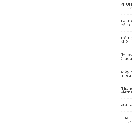
KHUN
CHUY
TRUNG
cách 
Trải 
KHXH&
“Inno
Gradu
Điều 
nhiều
“Highe
Vietn
VUI 
GIÁO
CHUY