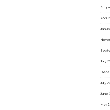
Augus
April 
Janua
Nove
Sept
July 
Dece
July 2
June 
May 2