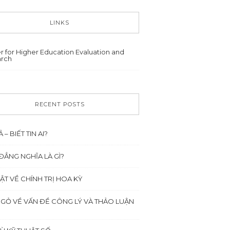
LINKS
r for Higher Education Evaluation and
rch
RECENT POSTS
Ả – BIẾT TIN AI?
ĐẲNG NGHĨA LÀ GÌ?
ẬT VỀ CHÍNH TRỊ HOA KỲ
NGỎ VỀ VẤN ĐỀ CÔNG LÝ VÀ THẢO LUẬN