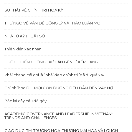
SỰ THẬT VỀ CHÍNH TRỊ HOA KỲ
THƯ NGỎ VỀ VẤN ĐỀ CÔNG LÝ VÀ THẢO LUẬN MỞ
NHÀ TÙ KỸ THUẬT SỐ
Thiên kiến xác nhận
CUỘC CHIẾN CHỐNG LẠI “CĂN BỆNH” XẾP HẠNG
Phải chăng cái gọi là “phải đạo chính trị”đã đi quá xa?
Chi phí học ĐH: MỌI CON ĐƯỜNG ĐỀU DẪN ĐẾN VAY NỢ
Bắc lại cây cầu đã gãy
ACADEMIC GOVERNANCE AND LEADERSHIP IN VIETNAM:
TRENDS AND CHALLENGES.
GIÁO DỤC: THỊ TRƯỜNG HÓA, THƯƠNG MẠI HÓA VÀ LỢI ÍCH