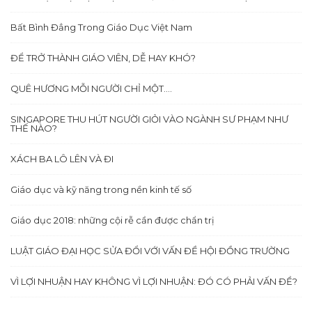
Bất Bình Đẳng Trong Giáo Dục Việt Nam
ĐỂ TRỞ THÀNH GIÁO VIÊN, DỄ HAY KHÓ?
QUÊ HƯƠNG MỖI NGƯỜI CHỈ MỘT….
SINGAPORE THU HÚT NGƯỜI GIỎI VÀO NGÀNH SƯ PHẠM NHƯ
THẾ NÀO?
XÁCH BA LÔ LÊN VÀ ĐI
Giáo dục và kỹ năng trong nền kinh tế số
Giáo dục 2018: những cội rễ cần được chẩn trị
LUẬT GIÁO ĐẠI HỌC SỬA ĐỔI VỚI VẤN ĐỀ HỘI ĐỒNG TRƯỜNG
VÌ LỢI NHUẬN HAY KHÔNG VÌ LỢI NHUẬN: ĐÓ CÓ PHẢI VẤN ĐỀ?