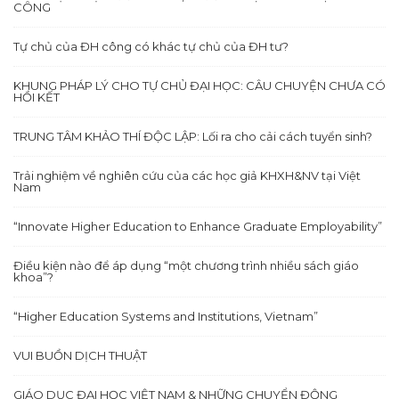
CÔNG
Tự chủ của ĐH công có khác tự chủ của ĐH tư?
KHUNG PHÁP LÝ CHO TỰ CHỦ ĐẠI HỌC: CÂU CHUYỆN CHƯA CÓ
HỒI KẾT
TRUNG TÂM KHẢO THÍ ĐỘC LẬP: Lối ra cho cải cách tuyển sinh?
Trải nghiệm về nghiên cứu của các học giả KHXH&NV tại Việt
Nam
“Innovate Higher Education to Enhance Graduate Employability”
Điều kiện nào để áp dụng “một chương trình nhiều sách giáo
khoa”?
“Higher Education Systems and Institutions, Vietnam”
VUI BUỒN DỊCH THUẬT
GIÁO DỤC ĐẠI HỌC VIỆT NAM & NHỮNG CHUYỂN ĐỘNG