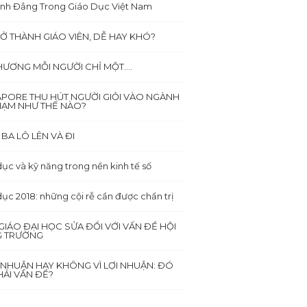
ình Đẳng Trong Giáo Dục Việt Nam
Ở THÀNH GIÁO VIÊN, DỄ HAY KHÓ?
HƯƠNG MỖI NGƯỜI CHỈ MỘT….
APORE THU HÚT NGƯỜI GIỎI VÀO NGÀNH
HẠM NHƯ THẾ NÀO?
BA LÔ LÊN VÀ ĐI
ục và kỹ năng trong nền kinh tế số
dục 2018: những cội rễ cần được chẩn trị
GIÁO ĐẠI HỌC SỬA ĐỔI VỚI VẤN ĐỀ HỘI
 TRƯỜNG
I NHUẬN HAY KHÔNG VÌ LỢI NHUẬN: ĐÓ
ẢI VẤN ĐỀ?