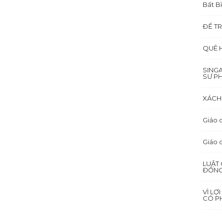
Bất B
ĐỂ TR
QUÊ 
SING
SƯ P
XÁCH 
Giáo d
Giáo 
LUẬT 
ĐỒNG
VÌ LỢ
CÓ PH