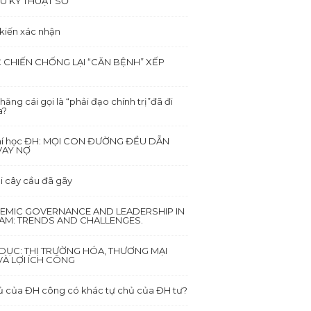
Ù KỸ THUẬT SỐ
 kiến xác nhận
 CHIẾN CHỐNG LẠI “CĂN BỆNH” XẾP
hăng cái gọi là “phải đạo chính trị”đã đi
a?
hí học ĐH: MỌI CON ĐƯỜNG ĐỀU DẪN
VAY NỢ
i cây cầu đã gãy
EMIC GOVERNANCE AND LEADERSHIP IN
NAM: TRENDS AND CHALLENGES.
DỤC: THỊ TRƯỜNG HÓA, THƯƠNG MẠI
À LỢI ÍCH CÔNG
ủ của ĐH công có khác tự chủ của ĐH tư?