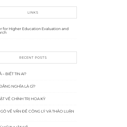
LINKS
r for Higher Education Evaluation and
rch
RECENT POSTS
Ả – BIẾT TIN AI?
ĐẲNG NGHĨA LÀ GÌ?
ẬT VỀ CHÍNH TRỊ HOA KỲ
NGỎ VỀ VẤN ĐỀ CÔNG LÝ VÀ THẢO LUẬN