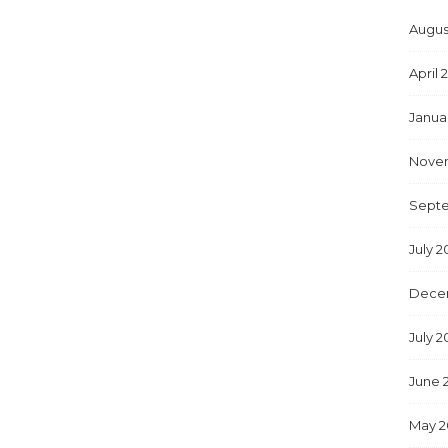
Augus
April 
Janua
Nove
Sept
July 
Dece
July 2
June 
May 2