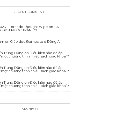
RECENT COMMENTS
/2023 – Tornado Thought Wipe
on
HÀ
: GIỌT NƯỚC TRÀN LY!
ham
on
Giáo dục Đại học tư ở Đông Á
́n Trung Dũng
on
Điều kiện nào để áp
“một chương trình nhiều sách giáo khoa”?
́n Trung Dũng
on
Điều kiện nào để áp
“một chương trình nhiều sách giáo khoa”?
́n Trung Dũng
on
Điều kiện nào để áp
“một chương trình nhiều sách giáo khoa”?
ARCHIVES