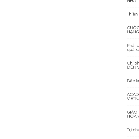
NHÀ T
Thiên
CUỘC
HẠNG
Phải c
quá x
Chi p
ĐẾN 
Bắc lạ
ACAD
VIET
GIÁO 
HÓA V
Tự ch