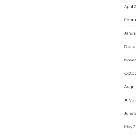
April 
Febru
Janua
Dece
Nove
Octob
Augus
July 2
June 
May 2