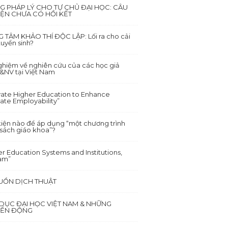
G PHÁP LÝ CHO TỰ CHỦ ĐẠI HỌC: CÂU
ỆN CHƯA CÓ HỒI KẾT
 TÂM KHẢO THÍ ĐỘC LẬP: Lối ra cho cải
tuyển sinh?
nghiệm về nghiên cứu của các học giả
NV tại Việt Nam
vate Higher Education to Enhance
ate Employability”
kiện nào để áp dụng “một chương trình
 sách giáo khoa”?
r Education Systems and Institutions,
am”
BUỒN DỊCH THUẬT
 DỤC ĐẠI HỌC VIỆT NAM & NHỮNG
ỂN ĐỘNG