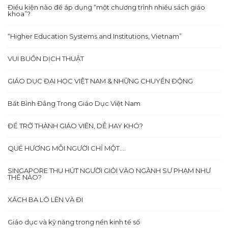
Điều kiện nào để áp dụng “một chương trình nhiều sách giáo
khoa”?
“Higher Education Systems and Institutions, Vietnam”
VUI BUỒN DỊCH THUẬT
GIÁO DỤC ĐẠI HỌC VIỆT NAM & NHỮNG CHUYỂN ĐỘNG
Bất Bình Đẳng Trong Giáo Dục Việt Nam
ĐỂ TRỞ THÀNH GIÁO VIÊN, DỄ HAY KHÓ?
QUÊ HƯƠNG MỖI NGƯỜI CHỈ MỘT….
SINGAPORE THU HÚT NGƯỜI GIỎI VÀO NGÀNH SƯ PHẠM NHƯ
THẾ NÀO?
XÁCH BA LÔ LÊN VÀ ĐI
Giáo dục và kỹ năng trong nền kinh tế số