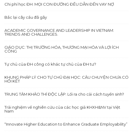
Chi phí học ĐH: MỌI CON ĐƯỜNG ĐỀU DẪN ĐẾN VAY NỢ
Bắc lại cây cầu đã gãy
ACADEMIC GOVERNANCE AND LEADERSHIP IN VIETNAM:
TRENDS AND CHALLENGES.
GIÁO DỤC: THỊ TRƯỜNG HÓA, THƯƠNG MẠI HÓA VÀ LỢI ÍCH
CÔNG
Tự chủ của ĐH công có khác tự chủ của ĐH tư?
KHUNG PHÁP LÝ CHO TỰ CHỦ ĐẠI HỌC: CÂU CHUYỆN CHƯA CÓ
HỒI KẾT
TRUNG TÂM KHẢO THÍ ĐỘC LẬP: Lối ra cho cải cách tuyển sinh?
Trải nghiệm về nghiên cứu của các học giả KHXH&NV tại Việt
Nam
“Innovate Higher Education to Enhance Graduate Employability”