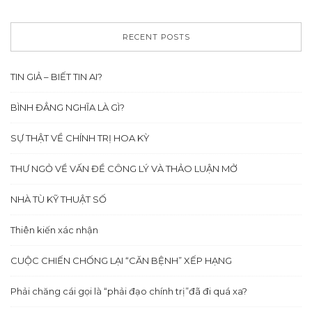
RECENT POSTS
TIN GIẢ – BIẾT TIN AI?
BÌNH ĐẲNG NGHĨA LÀ GÌ?
SỰ THẬT VỀ CHÍNH TRỊ HOA KỲ
THƯ NGỎ VỀ VẤN ĐỀ CÔNG LÝ VÀ THẢO LUẬN MỞ
NHÀ TÙ KỸ THUẬT SỐ
Thiên kiến xác nhận
CUỘC CHIẾN CHỐNG LẠI “CĂN BỆNH” XẾP HẠNG
Phải chăng cái gọi là “phải đạo chính trị”đã đi quá xa?