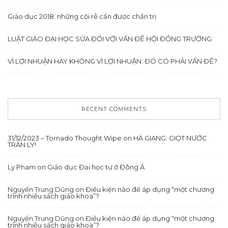
Giáo dục 2018: những cội rễ cần được chẩn trị
LUẬT GIÁO ĐẠI HỌC SỬA ĐỔI VỚI VẤN ĐỀ HỘI ĐỒNG TRƯỜNG
VÌ LỢI NHUẬN HAY KHÔNG VÌ LỢI NHUẬN: ĐÓ CÓ PHẢI VẤN ĐỀ?
RECENT COMMENTS
31/12/2023 – Tornado Thought Wipe
on
HÀ GIANG: GIỌT NƯỚC
TRÀN LY!
Ly Pham
on
Giáo dục Đại học tư ở Đông Á
Nguyến Trung Dũng
on
Điều kiện nào để áp dụng “một chương
trình nhiều sách giáo khoa”?
Nguyến Trung Dũng
on
Điều kiện nào để áp dụng “một chương
trình nhiều sách giáo khoa”?