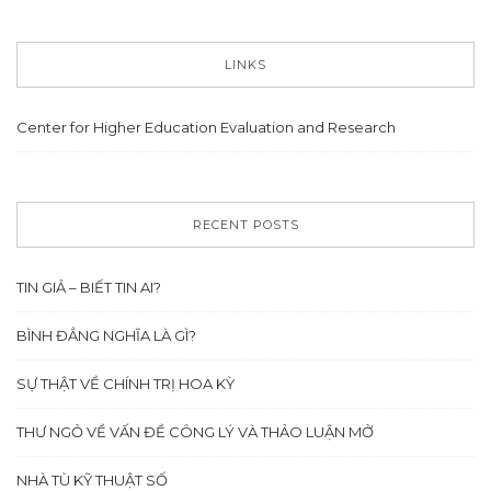
LINKS
Center for Higher Education Evaluation and Research
RECENT POSTS
TIN GIẢ – BIẾT TIN AI?
BÌNH ĐẲNG NGHĨA LÀ GÌ?
SỰ THẬT VỀ CHÍNH TRỊ HOA KỲ
THƯ NGỎ VỀ VẤN ĐỀ CÔNG LÝ VÀ THẢO LUẬN MỞ
NHÀ TÙ KỸ THUẬT SỐ