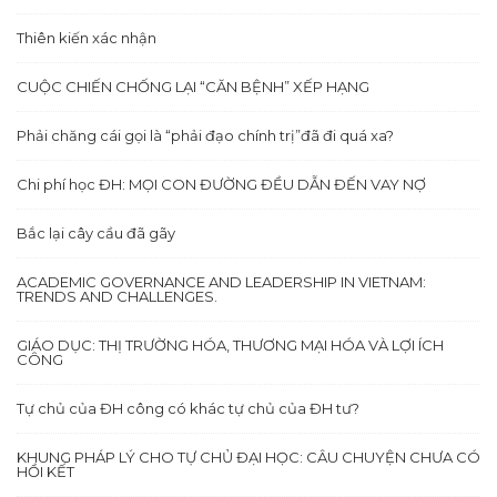
Thiên kiến xác nhận
CUỘC CHIẾN CHỐNG LẠI “CĂN BỆNH” XẾP HẠNG
Phải chăng cái gọi là “phải đạo chính trị”đã đi quá xa?
Chi phí học ĐH: MỌI CON ĐƯỜNG ĐỀU DẪN ĐẾN VAY NỢ
Bắc lại cây cầu đã gãy
ACADEMIC GOVERNANCE AND LEADERSHIP IN VIETNAM:
TRENDS AND CHALLENGES.
GIÁO DỤC: THỊ TRƯỜNG HÓA, THƯƠNG MẠI HÓA VÀ LỢI ÍCH
CÔNG
Tự chủ của ĐH công có khác tự chủ của ĐH tư?
KHUNG PHÁP LÝ CHO TỰ CHỦ ĐẠI HỌC: CÂU CHUYỆN CHƯA CÓ
HỒI KẾT