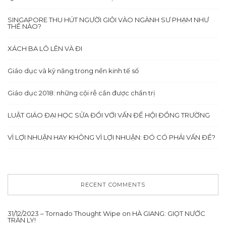
SINGAPORE THU HÚT NGƯỜI GIỎI VÀO NGÀNH SƯ PHẠM NHƯ
THẾ NÀO?
XÁCH BA LÔ LÊN VÀ ĐI
Giáo dục và kỹ năng trong nền kinh tế số
Giáo dục 2018: những cội rễ cần được chẩn trị
LUẬT GIÁO ĐẠI HỌC SỬA ĐỔI VỚI VẤN ĐỀ HỘI ĐỒNG TRƯỜNG
VÌ LỢI NHUẬN HAY KHÔNG VÌ LỢI NHUẬN: ĐÓ CÓ PHẢI VẤN ĐỀ?
RECENT COMMENTS
31/12/2023 – Tornado Thought Wipe
on
HÀ GIANG: GIỌT NƯỚC
TRÀN LY!