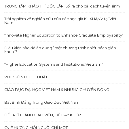
TRUNG TÂM KHẢO THÍ ĐỘC LẬP: Lối ra cho cải cách tuyển sinh?
Trải nghiệm về nghiên cứu của các học giả KHXH&NV tại Việt
Nam
“Innovate Higher Education to Enhance Graduate Employability”
Điều kiện nào để áp dụng “một chương trình nhiều sách giáo
khoa”?
“Higher Education Systems and Institutions, Vietnam”
VUI BUỒN DỊCH THUẬT
GIÁO DỤC ĐẠI HỌC VIỆT NAM & NHỮNG CHUYỂN ĐỘNG
Bất Bình Đẳng Trong Giáo Dục Việt Nam
ĐỂ TRỞ THÀNH GIÁO VIÊN, DỄ HAY KHÓ?
QUÊ HƯƠNG MỖI NGƯỜI CHỈ MỘT….